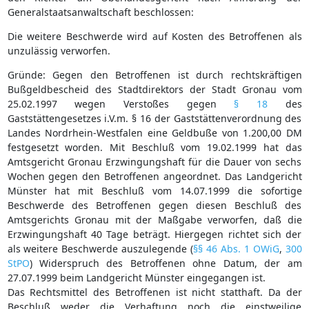
Generalstaatsanwaltschaft beschlossen:
Die weitere Beschwerde wird auf Kosten des Betroffenen als
unzulässig verworfen.
Gründe: Gegen den Betroffenen ist durch rechtskräftigen
Bußgeldbescheid des Stadtdirektors der Stadt Gronau vom
25.02.1997 wegen Verstoßes gegen
§ 18
des
Gaststättengesetzes i.V.m. § 16 der Gaststättenverordnung des
Landes Nordrhein-Westfalen eine Geldbuße von 1.200,00 DM
festgesetzt worden. Mit Beschluß vom 19.02.1999 hat das
Amtsgericht Gronau Erzwingungshaft für die Dauer von sechs
Wochen gegen den Betroffenen angeordnet. Das Landgericht
Münster hat mit Beschluß vom 14.07.1999 die sofortige
Beschwerde des Betroffenen gegen diesen Beschluß des
Amtsgerichts Gronau mit der Maßgabe verworfen, daß die
Erzwingungshaft 40 Tage beträgt. Hiergegen richtet sich der
als weitere Beschwerde auszulegende (
§§ 46 Abs. 1 OWiG
,
300
StPO
) Widerspruch des Betroffenen ohne Datum, der am
27.07.1999 beim Landgericht Münster eingegangen ist.
Das Rechtsmittel des Betroffenen ist nicht statthaft. Da der
Beschluß weder die Verhaftung noch die einstweilige