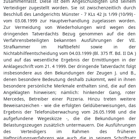
zusammenfasst. Diese ist dem Angeschuldigten und seinem
Verteidiger zugestellt worden. Sie ist zwischenzeitlich durch
Beschluß des Landgerichts Münster - 7 KLs 42 Js 1/99 (10/99) -
vom 03.08.1999 zur Hauptverhandlung zugelassen worden.
Zur Vermeidung von Wiederholungen wird wegen des
dringenden Tatverdachts Bezug genommen auf die den
Verfahrensbeteiligten bekannten Ausführungen der VII.
Strafkammer im Haftbefehl sowie in der
Nichtabhilfeentscheidung vom 04.03.1999 (Bl. 375 ff. Bd. II DA )
und auf das wesentliche Ergebnis der Ermittlungen in der
Anklageschrift vom 21. 4 1999. Der dringende Tatverdacht folgt
insbesondere aus den Bekundungen der Zeugen J. und B.,
denen besondere Bedeutung deshalb zukommt, weil in ihnen
besondere persönliche Merkmale enthalten sind, die auf den
Angeklagten hinweisen; nämlich: hinkender Gang, roter
Mercedes, Betreiber einer Pizzeria. Hinzu treten weitere
Beweisanzeichen - wie die erfolgten Geldüberweisungen, das
Ergebnis der Telefonüberwachung vom 26.05.1998 und die
aufgefundene Wegeskizze -, die die Bekundungen der
Belastungszeugen zusätzlich untermauern. Die Ausführungen
des Verteidigers im Rahmen des früheren
Haftprüfungsverfahrens wie auch die in seinem Schriftsatz