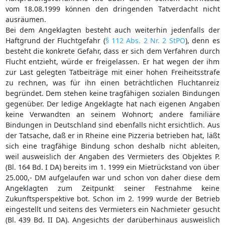
vom 18.08.1999 können den dringenden Tatverdacht nicht
ausräumen.
Bei dem Angeklagten besteht auch weiterhin jedenfalls der
Haftgrund der Fluchtgefahr (
§ 112 Abs. 2 Nr. 2 StPO
), denn es
besteht die konkrete Gefahr, dass er sich dem Verfahren durch
Flucht entzieht, würde er freigelassen. Er hat wegen der ihm
zur Last gelegten Tatbeiträge mit einer hohen Freiheitsstrafe
zu rechnen, was für ihn einen beträchtlichen Fluchtanreiz
begründet. Dem stehen keine tragfähigen sozialen Bindungen
gegenüber. Der ledige Angeklagte hat nach eigenen Angaben
keine Verwandten an seinem Wohnort; andere familiäre
Bindungen in Deutschland sind ebenfalls nicht ersichtlich. Aus
der Tatsache, daß er in Rheine eine Pizzeria betrieben hat, läßt
sich eine tragfähige Bindung schon deshalb nicht ableiten,
weil ausweislich der Angaben des Vermieters des Objektes P.
(Bl. 164 Bd. I DA) bereits im 1. 1999 ein Mietrückstand von über
25.000,- DM aufgelaufen war und schon von daher diese dem
Angeklagten zum Zeitpunkt seiner Festnahme keine
Zukunftsperspektive bot. Schon im 2. 1999 wurde der Betrieb
eingestellt und seitens des Vermieters ein Nachmieter gesucht
(Bl. 439 Bd. II DA). Angesichts der darüberhinaus ausweislich