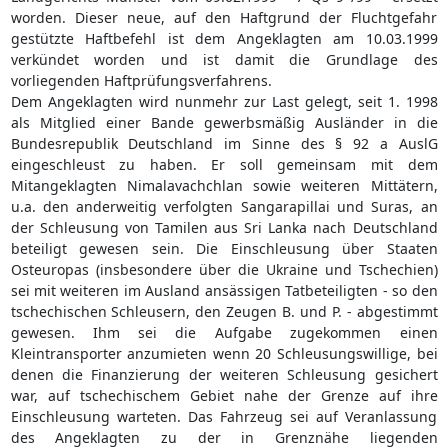
worden. Dieser neue, auf den Haftgrund der Fluchtgefahr
gestützte Haftbefehl ist dem Angeklagten am 10.03.1999
verkündet worden und ist damit die Grundlage des
vorliegenden Haftprüfungsverfahrens.
Dem Angeklagten wird nunmehr zur Last gelegt, seit 1. 1998
als Mitglied einer Bande gewerbsmäßig Ausländer in die
Bundesrepublik Deutschland im Sinne des § 92 a AuslG
eingeschleust zu haben. Er soll gemeinsam mit dem
Mitangeklagten Nimalavachchlan sowie weiteren Mittätern,
u.a. den anderweitig verfolgten Sangarapillai und Suras, an
der Schleusung von Tamilen aus Sri Lanka nach Deutschland
beteiligt gewesen sein. Die Einschleusung über Staaten
Osteuropas (insbesondere über die Ukraine und Tschechien)
sei mit weiteren im Ausland ansässigen Tatbeteiligten - so den
tschechischen Schleusern, den Zeugen B. und P. - abgestimmt
gewesen. Ihm sei die Aufgabe zugekommen einen
Kleintransporter anzumieten wenn 20 Schleusungswillige, bei
denen die Finanzierung der weiteren Schleusung gesichert
war, auf tschechischem Gebiet nahe der Grenze auf ihre
Einschleusung warteten. Das Fahrzeug sei auf Veranlassung
des Angeklagten zu der in Grenznähe liegenden