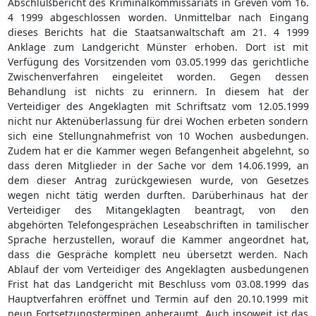
Abschlußbericht des Kriminalkommissariats in Greven vom 16.
4 1999 abgeschlossen worden. Unmittelbar nach Eingang
dieses Berichts hat die Staatsanwaltschaft am 21. 4 1999
Anklage zum Landgericht Münster erhoben. Dort ist mit
Verfügung des Vorsitzenden vom 03.05.1999 das gerichtliche
Zwischenverfahren eingeleitet worden. Gegen dessen
Behandlung ist nichts zu erinnern. In diesem hat der
Verteidiger des Angeklagten mit Schriftsatz vom 12.05.1999
nicht nur Aktenüberlassung für drei Wochen erbeten sondern
sich eine Stellungnahmefrist von 10 Wochen ausbedungen.
Zudem hat er die Kammer wegen Befangenheit abgelehnt, so
dass deren Mitglieder in der Sache vor dem 14.06.1999, an
dem dieser Antrag zurückgewiesen wurde, von Gesetzes
wegen nicht tätig werden durften. Darüberhinaus hat der
Verteidiger des Mitangeklagten beantragt, von den
abgehörten Telefongesprächen Leseabschriften in tamilischer
Sprache herzustellen, worauf die Kammer angeordnet hat,
dass die Gespräche komplett neu übersetzt werden. Nach
Ablauf der vom Verteidiger des Angeklagten ausbedungenen
Frist hat das Landgericht mit Beschluss vom 03.08.1999 das
Hauptverfahren eröffnet und Termin auf den 20.10.1999 mit
neun Fortsetzungsterminen anberaumt. Auch insoweit ist das