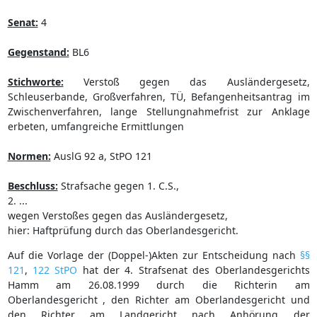
Senat:
4
Gegenstand:
BL6
Stichworte:
Verstoß gegen das Ausländergesetz,
Schleuserbande, Großverfahren, TÜ, Befangenheitsantrag im
Zwischenverfahren, lange Stellungnahmefrist zur Anklage
erbeten, umfangreiche Ermittlungen
Normen:
AuslG 92 a, StPO 121
Beschluss:
Strafsache gegen 1. C.S.,
2. ...
wegen Verstoßes gegen das Ausländergesetz,
hier: Haftprüfung durch das Oberlandesgericht.
Auf die Vorlage der (Doppel-)Akten zur Entscheidung nach
§§
121
,
122 StPO
hat der 4. Strafsenat des Oberlandesgerichts
Hamm am 26.08.1999 durch die Richterin am
Oberlandesgericht , den Richter am Oberlandesgericht und
den Richter am Landgericht nach Anhörung der