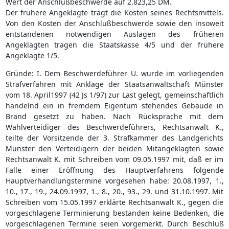
Wert der Anschlußbeschwerde auf 2.823,25 DM.
Der frühere Angeklagte trägt die Kosten seines Rechtsmittels.
Von den Kosten der Anschlußbeschwerde sowie den insoweit
entstandenen notwendigen Auslagen des früheren
Angeklagten tragen die Staatskasse 4/5 und der frühere
Angeklagte 1/5.
Gründe: I. Dem Beschwerdeführer U. wurde im vorliegenden
Strafverfahren mit Anklage der Staatsanwaltschaft Münster
vom 18. April1997 (42 Js 1/97) zur Last gelegt, gemeinschaftlich
handelnd ein in fremdem Eigentum stehendes Gebäude in
Brand gesetzt zu haben. Nach Rücksprache mit dem
Wahlverteidiger des Beschwerdeführers, Rechtsanwalt K.,
teilte der Vorsitzende der 3. Strafkammer des Landgerichts
Münster den Verteidigern der beiden Mitangeklagten sowie
Rechtsanwalt K. mit Schreiben vom 09.05.1997 mit, daß er im
Falle einer Eröffnung des Hauptverfahrens folgende
Hauptverhandlungstermine vorgesehen habe: 20.08.1997, 1.,
10., 17., 19., 24.09.1997, 1., 8., 20., 93., 29. und 31.10.1997. Mit
Schreiben vom 15.05.1997 erklärte Rechtsanwalt K., gegen die
vorgeschlagene Terminierung bestanden keine Bedenken, die
vorgeschlagenen Termine seien vorgemerkt. Durch Beschluß