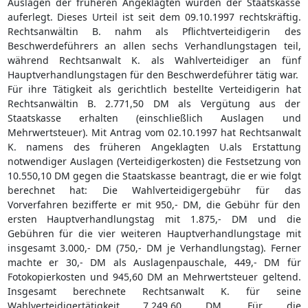
Auslagen der früheren Angeklagten wurden der Staatskasse
auferlegt. Dieses Urteil ist seit dem 09.10.1997 rechtskräftig.
Rechtsanwältin B. nahm als Pflichtverteidigerin des
Beschwerdeführers an allen sechs Verhandlungstagen teil,
während Rechtsanwalt K. als Wahlverteidiger an fünf
Hauptverhandlungstagen für den Beschwerdeführer tätig war.
Für ihre Tätigkeit als gerichtlich bestellte Verteidigerin hat
Rechtsanwältin B. 2.771,50 DM als Vergütung aus der
Staatskasse erhalten (einschließlich Auslagen und
Mehrwertsteuer). Mit Antrag vom 02.10.1997 hat Rechtsanwalt
K. namens des früheren Angeklagten U.als Erstattung
notwendiger Auslagen (Verteidigerkosten) die Festsetzung von
10.550,10 DM gegen die Staatskasse beantragt, die er wie folgt
berechnet hat: Die Wahlverteidigergebühr für das
Vorverfahren bezifferte er mit 950,- DM, die Gebühr für den
ersten Hauptverhandlungstag mit 1.875,- DM und die
Gebühren für die vier weiteren Hauptverhandlungstage mit
insgesamt 3.000,- DM (750,- DM je Verhandlungstag). Ferner
machte er 30,- DM als Auslagenpauschale, 449,- DM für
Fotokopierkosten und 945,60 DM an Mehrwertsteuer geltend.
Insgesamt berechnete Rechtsanwalt K. für seine
Wahlverteidigertätigkeit 7.249,60 DM. Für die