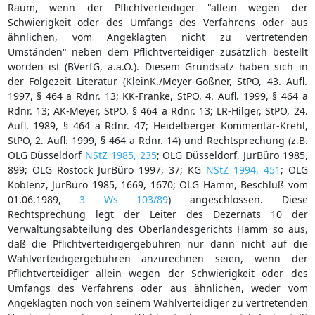
Raum, wenn der Pflichtverteidiger "allein wegen der
Schwierigkeit oder des Umfangs des Verfahrens oder aus
ähnlichen, vom Angeklagten nicht zu vertretenden
Umständen" neben dem Pflichtverteidiger zusätzlich bestellt
worden ist (BVerfG, a.a.O.). Diesem Grundsatz haben sich in
der Folgezeit Literatur (KleinK./Meyer-Goßner, StPO, 43. Aufl.
1997, § 464 a Rdnr. 13; KK-Franke, StPO, 4. Aufl. 1999, § 464 a
Rdnr. 13; AK-Meyer, StPO, § 464 a Rdnr. 13; LR-Hilger, StPO, 24.
Aufl. 1989, § 464 a Rdnr. 47; Heidelberger Kommentar-Krehl,
StPO, 2. Aufl. 1999, § 464 a Rdnr. 14) und Rechtsprechung (z.B.
OLG Düsseldorf
NStZ 1985, 235
; OLG Düsseldorf, JurBüro 1985,
899; OLG Rostock JurBüro 1997, 37; KG
NStZ 1994, 451
; OLG
Koblenz, JurBüro 1985, 1669, 1670; OLG Hamm, Beschluß vom
01.06.1989,
3 Ws 103/89
) angeschlossen. Diese
Rechtsprechung legt der Leiter des Dezernats 10 der
Verwaltungsabteilung des Oberlandesgerichts Hamm so aus,
daß die Pflichtverteidigergebühren nur dann nicht auf die
Wahlverteidigergebühren anzurechnen seien, wenn der
Pflichtverteidiger allein wegen der Schwierigkeit oder des
Umfangs des Verfahrens oder aus ähnlichen, weder vom
Angeklagten noch von seinem Wahlverteidiger zu vertretenden