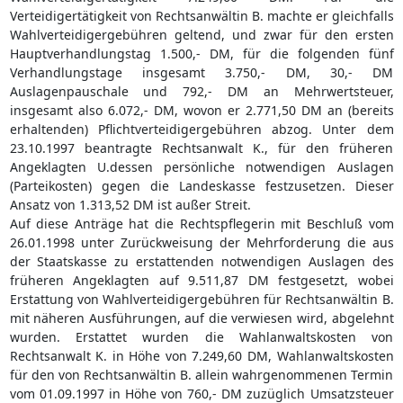
Verteidigertätigkeit von Rechtsanwältin B. machte er gleichfalls
Wahlverteidigergebühren geltend, und zwar für den ersten
Hauptverhandlungstag 1.500,- DM, für die folgenden fünf
Verhandlungstage insgesamt 3.750,- DM, 30,- DM
Auslagenpauschale und 792,- DM an Mehrwertsteuer,
insgesamt also 6.072,- DM, wovon er 2.771,50 DM an (bereits
erhaltenden) Pflichtverteidigergebühren abzog. Unter dem
23.10.1997 beantragte Rechtsanwalt K., für den früheren
Angeklagten U.dessen persönliche notwendigen Auslagen
(Parteikosten) gegen die Landeskasse festzusetzen. Dieser
Ansatz von 1.313,52 DM ist außer Streit.
Auf diese Anträge hat die Rechtspflegerin mit Beschluß vom
26.01.1998 unter Zurückweisung der Mehrforderung die aus
der Staatskasse zu erstattenden notwendigen Auslagen des
früheren Angeklagten auf 9.511,87 DM festgesetzt, wobei
Erstattung von Wahlverteidigergebühren für Rechtsanwältin B.
mit näheren Ausführungen, auf die verwiesen wird, abgelehnt
wurden. Erstattet wurden die Wahlanwaltskosten von
Rechtsanwalt K. in Höhe von 7.249,60 DM, Wahlanwaltskosten
für den von Rechtsanwältin B. allein wahrgenommenen Termin
vom 01.09.1997 in Höhe von 760,- DM zuzüglich Umsatzsteuer