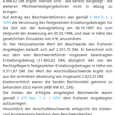
8.988,62 DM ergibt. Hiervon sind - wie bereits dargelegt - die
weiteren Pflichtverteidigergebühren nicht in Abzug zu
bringen.
Auf Antrag des Beschwerdeführers war gemäß
§ 464 b S. 2
StPO
die Verzinsung des festgesetzten Erstattungsbetrages für
die Zeit von der Antragstellung am 06.10.1997 bis zum
Zeitpunkt der Anweisung am 05.03.1998, und zwar in Höhe des
gesetzlichen Zinssatzes von 4 %, anzuordnen.
III. Der festzusetzende Wert der Beschwerde des früheren
Angeklagten beläuft sich auf 2.351,75 DM. Er berechnet sich
aus dem vom Beschwerdeführer insgesamt beantragten
Erstattungsbetrag (11.863,62 DM) abzüglich des von der
Rechtspflegerin festgesetzten Erstattungsbetrages in Höhe von
9.511,87 DM. Der Wert der Anschlußbeschwerde ergibt sich
aus der erstrebten Absetzung von insgesamt 2.823,25 DM.
Kostenrechtlich waren die beiden Rechtsmittel getrennt zu
behandeln (OLG Hamm JMBl NW 81, 236).
Die Kosten der erfolglos eingelegten Beschwerde waren
gemäß
§ 473 Abs. 1 S. 1 StPO
dem früheren Angeklagten
aufzuerlegen.
Hinsichtlich der Anschlußbeschwerde entspricht die Kosten-
und Auslagenentscheidung dem Beschwerdeerfolg.