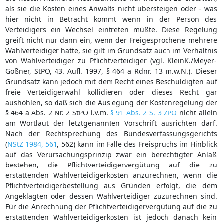
als sie die Kosten eines Anwalts nicht übersteigen oder - was
hier nicht in Betracht kommt wenn in der Person des
Verteidigers ein Wechsel eintreten müßte. Diese Regelung
greift nicht nur dann ein, wenn der Freigesprochene mehrere
Wahlverteidiger hatte, sie gilt im Grundsatz auch im Verhältnis
von Wahlverteidiger zu Pflichtverteidiger (vgl. KleinK./Meyer-
Goßner, StPO, 43. Aufl. 1997, § 464 a Rdnr. 13 m.w.N.). Dieser
Grundsatz kann jedoch mit dem Recht eines Beschuldigten auf
freie Verteidigerwahl kollidieren oder dieses Recht gar
aushöhlen, so daß sich die Auslegung der Kostenregelung der
§ 464 a Abs. 2 Nr. 2 StPO i.V.m.
§ 91 Abs. 2 S. 3 ZPO
nicht allein
am Wortlaut der letztgenannten Vorschrift ausrichten darf.
Nach der Rechtsprechung des Bundesverfassungsgerichts
(
NStZ 1984, 561
, 562) kann im Falle des Freispruchs im Hinblick
auf das Verursachungsprinzip zwar ein berechtigter Anlaß
bestehen, die Pflichtverteidigervergütung auf die zu
erstattenden Wahlverteidigerkosten anzurechnen, wenn die
Pflichtverteidigerbestellung aus Gründen erfolgt, die dem
Angeklagten oder dessen Wahlverteidiger zuzurechnen sind.
Für die Anrechnung der Pflichtverteidigervergütung auf die zu
erstattenden Wahlverteidigerkosten ist jedoch danach kein