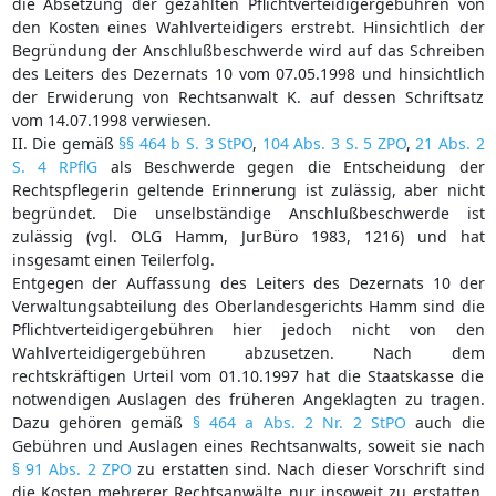
die Absetzung der gezahlten Pflichtverteidigergebühren von
den Kosten eines Wahlverteidigers erstrebt. Hinsichtlich der
Begründung der Anschlußbeschwerde wird auf das Schreiben
des Leiters des Dezernats 10 vom 07.05.1998 und hinsichtlich
der Erwiderung von Rechtsanwalt K. auf dessen Schriftsatz
vom 14.07.1998 verwiesen.
II. Die gemäß
§§ 464 b S. 3 StPO
,
104 Abs. 3 S. 5 ZPO
,
21 Abs. 2
S. 4 RPflG
als Beschwerde gegen die Entscheidung der
Rechtspflegerin geltende Erinnerung ist zulässig, aber nicht
begründet. Die unselbständige Anschlußbeschwerde ist
zulässig (vgl. OLG Hamm, JurBüro 1983, 1216) und hat
insgesamt einen Teilerfolg.
Entgegen der Auffassung des Leiters des Dezernats 10 der
Verwaltungsabteilung des Oberlandesgerichts Hamm sind die
Pflichtverteidigergebühren hier jedoch nicht von den
Wahlverteidigergebühren abzusetzen. Nach dem
rechtskräftigen Urteil vom 01.10.1997 hat die Staatskasse die
notwendigen Auslagen des früheren Angeklagten zu tragen.
Dazu gehören gemäß
§ 464 a Abs. 2 Nr. 2 StPO
auch die
Gebühren und Auslagen eines Rechtsanwalts, soweit sie nach
§ 91 Abs. 2 ZPO
zu erstatten sind. Nach dieser Vorschrift sind
die Kosten mehrerer Rechtsanwälte nur insoweit zu erstatten,