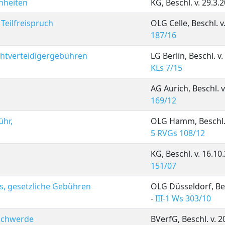
nheiten
KG, Beschl. v. 29.3.
Teilfreispruch
OLG Celle, Beschl. v
187/16
chtverteidigergebühren
LG Berlin, Beschl. v
KLs 7/15
AG Aurich, Beschl. v
169/12
ühr,
OLG Hamm, Beschl. 
5 RVGs 108/12
KG, Beschl. v. 16.10
151/07
ss, gesetzliche Gebühren
OLG Düsseldorf, Bes
-
III-1 Ws 303/10
schwerde
BVerfG, Beschl. v. 2