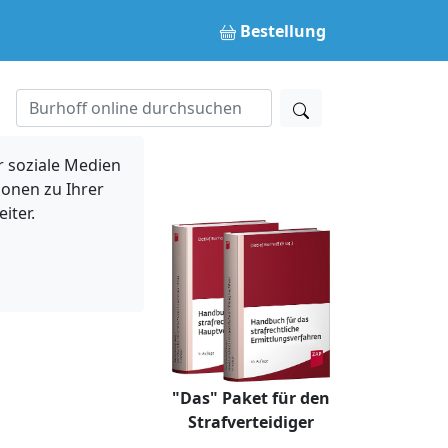
Bestellung
 soziale Medien
ionen zu Ihrer
iter.
"Das" Paket für den
Strafverteidiger