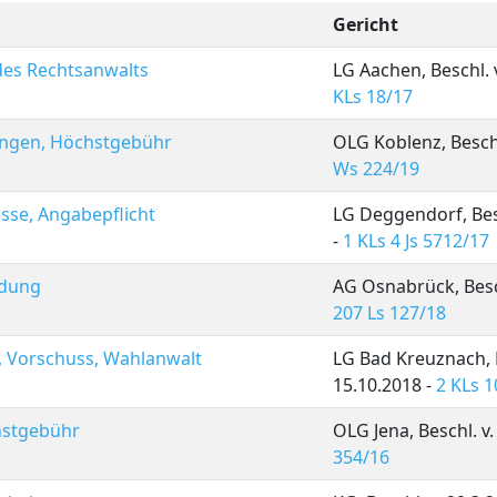
Gericht
es Rechtsanwalts
LG Aachen, Beschl. 
KLs 18/17
lungen, Höchstgebühr
OLG Koblenz, Beschl
Ws 224/19
se, Angabepflicht
LG Deggendorf, Besc
-
1 KLs 4 Js 5712/17
ndung
AG Osnabrück, Besch
207 Ls 127/18
, Vorschuss, Wahlanwalt
LG Bad Kreuznach, B
15.10.2018 -
2 KLs 1
hstgebühr
OLG Jena, Beschl. v.
354/16