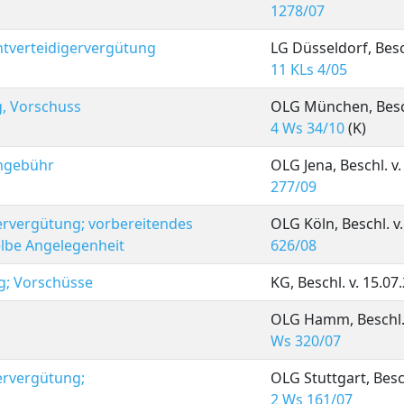
1278/07
htverteidigervergütung
LG Düsseldorf, Besch
11 KLs 4/05
g, Vorschuss
OLG München, Beschl
4 Ws 34/10
(K)
hgebühr
OLG Jena, Beschl. v
277/09
ervergütung; vorbereitendes
OLG Köln, Beschl. v.
elbe Angelegenheit
626/08
g; Vorschüsse
KG, Beschl. v. 15.07
OLG Hamm, Beschl. v
Ws 320/07
ervergütung;
OLG Stuttgart, Besch
2 Ws 161/07