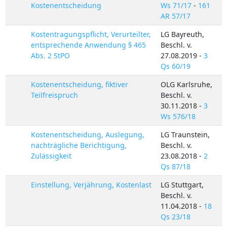
Kostenentscheidung
Ws 71/17
-
161
AR 57/17
Kostentragungspflicht, Verurteilter,
LG Bayreuth,
entsprechende Anwendung § 465
Beschl. v.
Abs. 2 StPO
27.08.2019 -
3
Qs 60/19
Kostenentscheidung, fiktiver
OLG Karlsruhe,
Teilfreispruch
Beschl. v.
30.11.2018 -
3
Ws 576/18
Kostenentscheidung, Auslegung,
LG Traunstein,
nachträgliche Berichtigung,
Beschl. v.
Zulässigkeit
23.08.2018 -
2
Qs 87/18
Einstellung, Verjährung, Kostenlast
LG Stuttgart,
Beschl. v.
11.04.2018 -
18
Qs 23/18