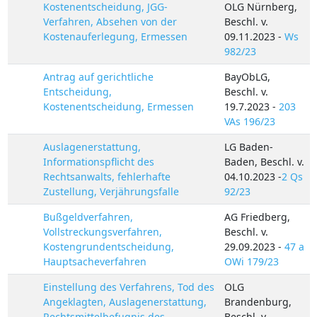
Kostenentscheidung, JGG-
OLG Nürnberg,
Verfahren, Absehen von der
Beschl. v.
Kostenauferlegung, Ermessen
09.11.2023 -
Ws
982/23
Antrag auf gerichtliche
BayObLG,
Entscheidung,
Beschl. v.
Kostenentscheidung, Ermessen
19.7.2023 -
203
VAs 196/23
Auslagenerstattung,
LG Baden-
Informationspflicht des
Baden, Beschl. v.
Rechtsanwalts, fehlerhafte
04.10.2023 -
2 Qs
Zustellung, Verjährungsfalle
92/23
Bußgeldverfahren,
AG Friedberg,
Vollstreckungsverfahren,
Beschl. v.
Kostengrundentscheidung,
29.09.2023 -
47 a
Hauptsacheverfahren
OWi 179/23
Einstellung des Verfahrens, Tod des
OLG
Angeklagten, Auslagenerstattung,
Brandenburg,
Rechtsmittelbefugnis des
Beschl. v.