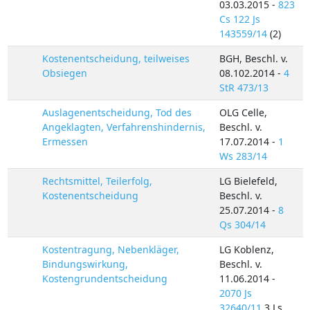
03.03.2015 -
823
Cs 122 Js
143559/14
(2)
Kostenentscheidung, teilweises
BGH, Beschl. v.
Obsiegen
08.102.2014 -
4
StR 473/13
Auslagenentscheidung, Tod des
OLG Celle,
Angeklagten, Verfahrenshindernis,
Beschl. v.
Ermessen
17.07.2014 -
1
Ws 283/14
Rechtsmittel, Teilerfolg,
LG Bielefeld,
Kostenentscheidung
Beschl. v.
25.07.2014 -
8
Qs 304/14
Kostentragung, Nebenkläger,
LG Koblenz,
Bindungswirkung,
Beschl. v.
Kostengrundentscheidung
11.06.2014 -
2070 Js
32640/11
.3 Ls