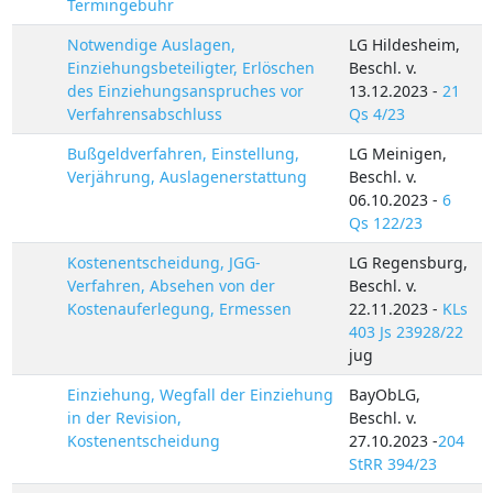
Termingebühr
Notwendige Auslagen,
LG Hildesheim,
Einziehungsbeteiligter, Erlöschen
Beschl. v.
des Einziehungsanspruches vor
13.12.2023 -
21
Verfahrensabschluss
Qs 4/23
Bußgeldverfahren, Einstellung,
LG Meinigen,
Verjährung, Auslagenerstattung
Beschl. v.
06.10.2023 -
6
Qs 122/23
Kostenentscheidung, JGG-
LG Regensburg,
Verfahren, Absehen von der
Beschl. v.
Kostenauferlegung, Ermessen
22.11.2023 -
KLs
403 Js 23928/22
jug
Einziehung, Wegfall der Einziehung
BayObLG,
in der Revision,
Beschl. v.
Kostenentscheidung
27.10.2023 -
204
StRR 394/23