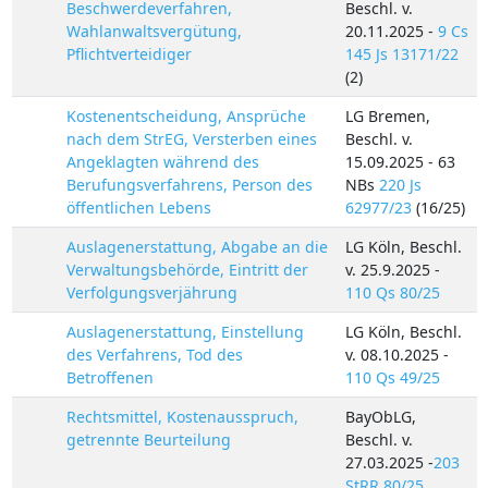
Beschwerdeverfahren,
Beschl. v.
Wahlanwaltsvergütung,
20.11.2025 -
9 Cs
Pflichtverteidiger
145 Js 13171/22
(2)
Kostenentscheidung, Ansprüche
LG Bremen,
nach dem StrEG, Versterben eines
Beschl. v.
Angeklagten während des
15.09.2025 - 63
Berufungsverfahrens, Person des
NBs
220 Js
öffentlichen Lebens
62977/23
(16/25)
Auslagenerstattung, Abgabe an die
LG Köln, Beschl.
Verwaltungsbehörde, Eintritt der
v. 25.9.2025 -
Verfolgungsverjährung
110 Qs 80/25
Auslagenerstattung, Einstellung
LG Köln, Beschl.
des Verfahrens, Tod des
v. 08.10.2025 -
Betroffenen
110 Qs 49/25
Rechtsmittel, Kostenausspruch,
BayObLG,
getrennte Beurteilung
Beschl. v.
27.03.2025 -
203
StRR 80/25