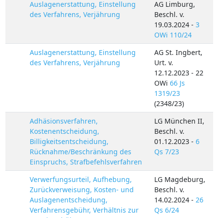
Auslagenerstattung, Einstellung
AG Limburg,
des Verfahrens, Verjährung
Beschl. v.
19.03.2024 -
3
OWi 110/24
Auslagenerstattung, Einstellung
AG St. Ingbert,
des Verfahrens, Verjährung
Urt. v.
12.12.2023 - 22
OWi
66 Js
1319/23
(2348/23)
Adhäsionsverfahren,
LG München II,
Kostenentscheidung,
Beschl. v.
Billigkeitsentscheidung,
01.12.2023 -
6
Rücknahme/Beschränkung des
Qs 7/23
Einspruchs, Strafbefehlsverfahren
Verwerfungsurteil, Aufhebung,
LG Magdeburg,
Zurückverweisung, Kosten- und
Beschl. v.
Auslagenentscheidung,
14.02.2024 -
26
Verfahrensgebühr, Verhältnis zur
Qs 6/24