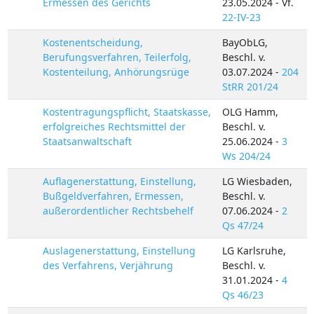
Ermessen des Gerichts
23.05.2024 - Vf.
22-IV-23
Kostenentscheidung,
BayObLG,
Berufungsverfahren, Teilerfolg,
Beschl. v.
Kostenteilung, Anhörungsrüge
03.07.2024 -
204
StRR 201/24
Kostentragungspflicht, Staatskasse,
OLG Hamm,
erfolgreiches Rechtsmittel der
Beschl. v.
Staatsanwaltschaft
25.06.2024 -
3
Ws 204/24
Auflagenerstattung, Einstellung,
LG Wiesbaden,
Bußgeldverfahren, Ermessen,
Beschl. v.
außerordentlicher Rechtsbehelf
07.06.2024 -
2
Qs 47/24
Auslagenerstattung, Einstellung
LG Karlsruhe,
des Verfahrens, Verjährung
Beschl. v.
31.01.2024 -
4
Qs 46/23