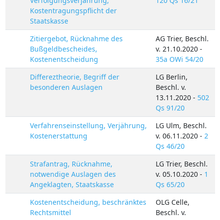
Verfolgungsverjährung,
120 Qs 16/21
Kostentragungspflicht der
Staatskasse
Zitiergebot, Rücknahme des
AG Trier, Beschl.
Bußgeldbescheides,
v. 21.10.2020 -
Kostenentscheidung
35a OWi 54/20
Differeztheorie, Begriff der
LG Berlin,
besonderen Auslagen
Beschl. v.
13.11.2020 -
502
Qs 91/20
Verfahrenseinstellung, Verjährung,
LG Ulm, Beschl.
Kostenerstattung
v. 06.11.2020 -
2
Qs 46/20
Strafantrag, Rücknahme,
LG Trier, Beschl.
notwendige Auslagen des
v. 05.10.2020 -
1
Angeklagten, Staatskasse
Qs 65/20
Kostenentscheidung, beschränktes
OLG Celle,
Rechtsmittel
Beschl. v.