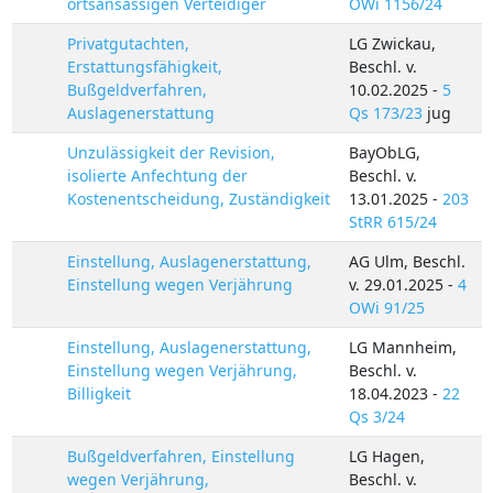
ortsansässigen Verteidiger
OWi 1156/24
Privatgutachten,
LG Zwickau,
Erstattungsfähigkeit,
Beschl. v.
Bußgeldverfahren,
10.02.2025 -
5
Auslagenerstattung
Qs 173/23
jug
Unzulässigkeit der Revision,
BayObLG,
isolierte Anfechtung der
Beschl. v.
Kostenentscheidung, Zuständigkeit
13.01.2025 -
203
StRR 615/24
Einstellung, Auslagenerstattung,
AG Ulm, Beschl.
Einstellung wegen Verjährung
v. 29.01.2025 -
4
OWi 91/25
Einstellung, Auslagenerstattung,
LG Mannheim,
Einstellung wegen Verjährung,
Beschl. v.
Billigkeit
18.04.2023 -
22
Qs 3/24
Bußgeldverfahren, Einstellung
LG Hagen,
wegen Verjährung,
Beschl. v.