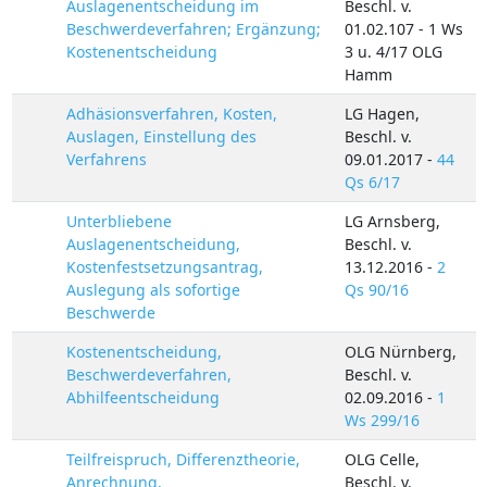
Auslagenentscheidung im
Beschl. v.
Beschwerdeverfahren; Ergänzung;
01.02.107 - 1 Ws
Kostenentscheidung
3 u. 4/17 OLG
Hamm
Adhäsionsverfahren, Kosten,
LG Hagen,
Auslagen, Einstellung des
Beschl. v.
Verfahrens
09.01.2017 -
44
Qs 6/17
Unterbliebene
LG Arnsberg,
Auslagenentscheidung,
Beschl. v.
Kostenfestsetzungsantrag,
13.12.2016 -
2
Auslegung als sofortige
Qs 90/16
Beschwerde
Kostenentscheidung,
OLG Nürnberg,
Beschwerdeverfahren,
Beschl. v.
Abhilfeentscheidung
02.09.2016 -
1
Ws 299/16
Teilfreispruch, Differenztheorie,
OLG Celle,
Anrechnung,
Beschl. v.