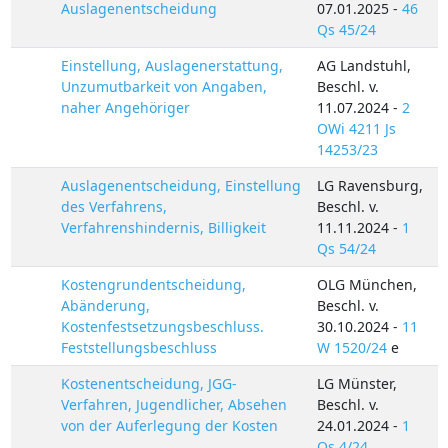
Auslagenentscheidung
07.01.2025 -
46
Qs 45/24
Einstellung, Auslagenerstattung,
AG Landstuhl,
Unzumutbarkeit von Angaben,
Beschl. v.
naher Angehöriger
11.07.2024 -
2
OWi 4211 Js
14253/23
Auslagenentscheidung, Einstellung
LG Ravensburg,
des Verfahrens,
Beschl. v.
Verfahrenshindernis, Billigkeit
11.11.2024 -
1
Qs 54/24
Kostengrundentscheidung,
OLG München,
Abänderung,
Beschl. v.
Kostenfestsetzungsbeschluss.
30.10.2024 -
11
Feststellungsbeschluss
W 1520/24
e
Kostenentscheidung, JGG-
LG Münster,
Verfahren, Jugendlicher, Absehen
Beschl. v.
von der Auferlegung der Kosten
24.01.2024 -
1
Qs 4/24