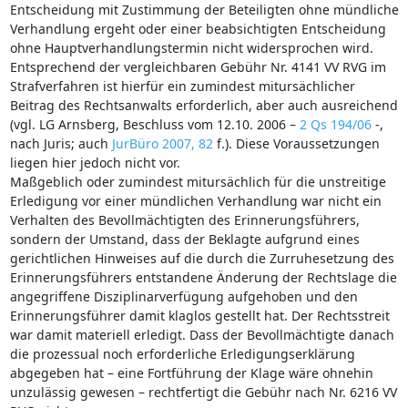
Entscheidung mit Zustimmung der Beteiligten ohne mündliche
Verhandlung ergeht oder einer beabsichtigten Entscheidung
ohne Hauptverhandlungstermin nicht widersprochen wird.
Entsprechend der vergleichbaren Gebühr Nr. 4141 VV RVG im
Strafverfahren ist hierfür ein zumindest mitursächlicher
Beitrag des Rechtsanwalts erforderlich, aber auch ausreichend
(vgl. LG Arnsberg, Beschluss vom 12.10. 2006 –
2 Qs 194/06
-,
nach Juris; auch
JurBüro 2007, 82
f.). Diese Voraussetzungen
liegen hier jedoch nicht vor.
Maßgeblich oder zumindest mitursächlich für die unstreitige
Erledigung vor einer mündlichen Verhandlung war nicht ein
Verhalten des Bevollmächtigten des Erinnerungsführers,
sondern der Umstand, dass der Beklagte aufgrund eines
gerichtlichen Hinweises auf die durch die Zurruhesetzung des
Erinnerungsführers entstandene Änderung der Rechtslage die
angegriffene Disziplinarverfügung aufgehoben und den
Erinnerungsführer damit klaglos gestellt hat. Der Rechtsstreit
war damit materiell erledigt. Dass der Bevollmächtigte danach
die prozessual noch erforderliche Erledigungserklärung
abgegeben hat – eine Fortführung der Klage wäre ohnehin
unzulässig gewesen – rechtfertigt die Gebühr nach Nr. 6216 VV