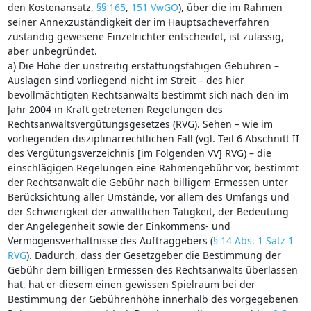
den Kostenansatz,
§§ 165
,
151 VwGO
), über die im Rahmen
seiner Annexzuständigkeit der im Hauptsacheverfahren
zuständig gewesene Einzelrichter entscheidet, ist zulässig,
aber unbegründet.
a) Die Höhe der unstreitig erstattungsfähigen Gebühren –
Auslagen sind vorliegend nicht im Streit – des hier
bevollmächtigten Rechtsanwalts bestimmt sich nach den im
Jahr 2004 in Kraft getretenen Regelungen des
Rechtsanwaltsvergütungsgesetzes (RVG). Sehen – wie im
vorliegenden disziplinarrechtlichen Fall (vgl. Teil 6 Abschnitt II
des Vergütungsverzeichnis [im Folgenden VV] RVG) – die
einschlägigen Regelungen eine Rahmengebühr vor, bestimmt
der Rechtsanwalt die Gebühr nach billigem Ermessen unter
Berücksichtung aller Umstände, vor allem des Umfangs und
der Schwierigkeit der anwaltlichen Tätigkeit, der Bedeutung
der Angelegenheit sowie der Einkommens- und
Vermögensverhältnisse des Auftraggebers (
§ 14 Abs. 1 Satz 1
RVG
). Dadurch, dass der Gesetzgeber die Bestimmung der
Gebühr dem billigen Ermessen des Rechtsanwalts überlassen
hat, hat er diesem einen gewissen Spielraum bei der
Bestimmung der Gebührenhöhe innerhalb des vorgegebenen