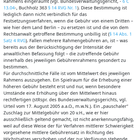
Rahmens eingeräumt (vgl. Bundesverwaltungsgericht, -
6 C
13.04
-, Buchholz 363
§ 14 RVG Nr. 1
). Diese Bestimmung ist
lediglich dann nicht verbindlich für das
Festsetzungsverfahren, wenn die Gebühr von einem Dritten –
wie hier dem Land Berlin – zu ersetzen ist und die von dem
Rechtsanwalt getroffene Bestimmung unbillig ist (
§ 14 Abs. 1
Satz 4 RVG
). Fallen mehrere Rahmengebühren an, ist – was
bereits aus der Berücksichtigung der Intensität der
anwaltlichen Befassung folgt – die zutreffende Gebühr
innerhalb des jeweiligen Gebührenrahmens gesondert zu
bestimmen.
Für durchschnittliche Fälle ist vom Mittelwert des jeweiligen
Rahmens auszugehen. Ein Spielraum für die Erhebung einer
höheren Gebühr besteht erst und nur, wenn besondere
Umstände eine Erhöhung über den Mittelwert hinaus
rechtfertigen (stRspr. des Bundesverwaltungsgerichts, vgl.
Urteil vom 17. August 2005 a.a.O., m.w.N.). Ein „pauschaler“
Zuschlag zur Mittelgebühr von 20 v.H., wie er hier
ausschließlich geltend gemacht, ist nicht anerkennungsfähig,
weil auf diese Weise der für Verfahren mittlerer Schwierigkeit
vorgesehene mittlere Gebührensatz in Richtung des
Höchstsatzes verschoben und der zur Verfügung stehende