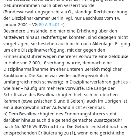
Gebührenrahmen nach oben verzerrt würde
(Bundesverwaltungsgericht a.a.O., ständige Rechtsprechung
der Disziplinarkammer Berlin, vgl. nur Beschluss vom 14.
Januar 2004 – VG
80 A 35.01
–).
Besondere Umstände, die hier eine Erhöhung über den
Mittelwert hinaus rechtfertigen könnten, sind dagegen nicht
vorgetragen; sie bestehen auch nicht nach Aktenlage. Es ging
um eine Disziplinarverfügung, mit der gegen den
Erinnerungsführer wegen mehrerer Vorwürfe eine Geldbuße
in Höhe von 2.000,- € verhängt wurde, demnach eine
Disziplinarmaßnahme im eher unteren Bereich möglicher
Sanktionen. Die Sache war weder außergewöhnlich
umfangreich noch schwierig; in Disziplinarverfahren geht es –
wie hier – häufig um mehrere Vorwürfe. Die Länge der
Schriftsätze des Bevollmächtigten hielt sich im üblichen
Rahmen (etwa zwischen 5 und 8 Seiten); auch im Übrigen ist
ein außergewöhnlicher Aufwand nicht erkennbar.
b) Dem Bevollmächtigten des Erinnerungsführers steht
darüber hinaus auch die geltend gemachte Zusatzgebühr
nach Nr. 6216 VV RVG nicht zu. Die Gebühr entsteht nach der
entsprechenden Erläuterung zu (1), wenn eine gerichtliche