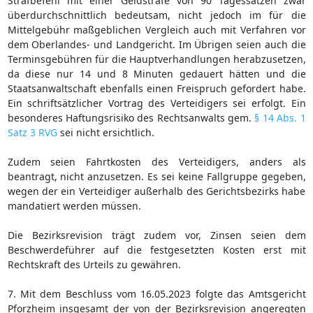
Strafbefehl mit einer Geldstrafe von 90 Tagessätzen zwar
überdurchschnittlich bedeutsam, nicht jedoch im für die
Mittelgebühr maßgeblichen Vergleich auch mit Verfahren vor
dem Oberlandes- und Landgericht. Im Übrigen seien auch die
Terminsgebühren für die Hauptverhandlungen herabzusetzen,
da diese nur 14 und 8 Minuten gedauert hätten und die
Staatsanwaltschaft ebenfalls einen Freispruch gefordert habe.
Ein schriftsätzlicher Vortrag des Verteidigers sei erfolgt. Ein
besonderes Haftungsrisiko des Rechtsanwalts gem.
§ 14 Abs. 1
Satz 3 RVG
sei nicht ersichtlich.
Zudem seien Fahrtkosten des Verteidigers, anders als
beantragt, nicht anzusetzen. Es sei keine Fallgruppe gegeben,
wegen der ein Verteidiger außerhalb des Gerichtsbezirks habe
mandatiert werden müssen.
Die Bezirksrevision trägt zudem vor, Zinsen seien dem
Beschwerdeführer auf die festgesetzten Kosten erst mit
Rechtskraft des Urteils zu gewähren.
7. Mit dem Beschluss vom 16.05.2023 folgte das Amtsgericht
Pforzheim insgesamt der von der Bezirksrevision angeregten