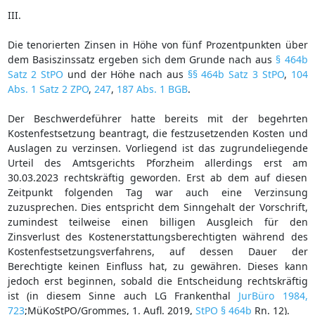
III.
Die tenorierten Zinsen in Höhe von fünf Prozentpunkten über
dem Basiszinssatz ergeben sich dem Grunde nach aus
§ 464b
Satz 2 StPO
und der Höhe nach aus
§§ 464b Satz 3 StPO
,
104
Abs. 1 Satz 2 ZPO
,
247
,
187 Abs. 1 BGB
.
Der Beschwerdeführer hatte bereits mit der begehrten
Kostenfestsetzung beantragt, die festzusetzenden Kosten und
Auslagen zu verzinsen. Vorliegend ist das zugrundeliegende
Urteil des Amtsgerichts Pforzheim allerdings erst am
30.03.2023 rechtskräftig geworden. Erst ab dem auf diesen
Zeitpunkt folgenden Tag war auch eine Verzinsung
zuzusprechen. Dies entspricht dem Sinngehalt der Vorschrift,
zumindest teilweise einen billigen Ausgleich für den
Zinsverlust des Kostenerstattungsberechtigten während des
Kostenfestsetzungsverfahrens, auf dessen Dauer der
Berechtigte keinen Einfluss hat, zu gewähren. Dieses kann
jedoch erst beginnen, sobald die Entscheidung rechtskräftig
ist (in diesem Sinne auch LG Frankenthal
JurBüro 1984,
723
;MüKoStPO/Grommes, 1. Aufl. 2019,
StPO § 464b
Rn. 12).