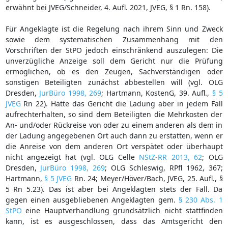
erwähnt bei JVEG/Schneider, 4. Aufl. 2021, JVEG, § 1 Rn. 158).
Für Angeklagte ist die Regelung nach ihrem Sinn und Zweck
sowie dem systematischen Zusammenhang mit den
Vorschriften der StPO jedoch einschränkend auszulegen: Die
unverzügliche Anzeige soll dem Gericht nur die Prüfung
ermöglichen, ob es den Zeugen, Sachverständigen oder
sonstigen Beteiligten zunächst abbestellen will (vgl. OLG
Dresden,
JurBüro 1998, 269
; Hartmann, KostenG, 39. Aufl.,
§ 5
JVEG
Rn 22). Hätte das Gericht die Ladung aber in jedem Fall
aufrechterhalten, so sind dem Beteiligten die Mehrkosten der
An- und/oder Rückreise von oder zu einem anderen als dem in
der Ladung angegebenen Ort auch dann zu erstatten, wenn er
die Anreise von dem anderen Ort verspätet oder überhaupt
nicht angezeigt hat (vgl. OLG Celle
NStZ-RR 2013, 62
; OLG
Dresden,
JurBüro 1998, 269
; OLG Schleswig, RPfl 1962, 367;
Hartmann,
§ 5 JVEG
Rn. 24; Meyer/Höver/Bach, JVEG, 25. Aufl., §
5 Rn 5.23). Das ist aber bei Angeklagten stets der Fall. Da
gegen einen ausgebliebenen Angeklagten gem.
§ 230 Abs. 1
StPO
eine Hauptverhandlung grundsätzlich nicht stattfinden
kann, ist es ausgeschlossen, dass das Amtsgericht den