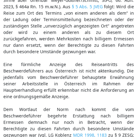
Sinne aber offenbar Meyer-Goßner/Schmitt, StPO, 66. Aufl.
2023, § 464a Rn. 15 m.w.N.). Aus
§ 5 Abs. 5 JVEG
folgt: Wird die
Reise zum Ort des Termins „von einem anderen als dem“ in
der Ladung oder Terminsmitteilung bezeichneten oder der
zuständigen Stelle „unverzüglich angezeigten Ort“ angetreten
oder wird zu einem anderen als zu diesem Ort
zurückgefahren, werden Mehrkosten nach billigem Ermessen
nur dann ersetzt, wenn der Berechtigte zu diesen Fahrten
durch besondere Umstände gezwungen war.
Eine förmliche Anzeige des Reiseantritts des
Beschwerdeführers aus Österreich ist nicht aktenkundig. Die
jedenfalls vom Beschwerdeführer behauptete Erwähnung
seiner Arbeitsstelle in Österreich im Rahmen der
Hauptverhandlung erfüllt erkennbar nicht die Anforderung an
eine ordnungsgemäße Anzeige.
Dem Wortlaut der Norm nach kommt die vom
Beschwerdeführer begehrte Erstattung nach billigem
Ermessen demnach nur noch in Betracht, wenn der
Berechtigte zu diesen Fahrten durch besondere Umstände
gezwungen war (vgl. LG Koblenz
MDR 1998, 1183
zu § 9 ZESG;