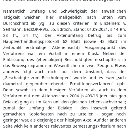
Namentlich Umfang und Schwierigkeit der anwaltlichen
Tätigkeit weichen hier maßgeblich nach unten vom
Durchschnitt ab (vgl. zu diesen Kriterien im Einzelnen: v.
Seltmann, BeckOK-RVG, 55. Edition, Stand: 01.09.2021, § 14 Rn.
28 ff., 34 ff.). Der Aktenumfang betrug bis zum
Hauptverhandlungsprotokoll 62 Blatt (sowie 43 Blatt im
Zeitpunkt erstmaliger Akteneinsicht). Ausgangspunkt des
Verfahrens war ein Vorfall in einem Kiosk. Neben der
Einlassung des (ehemaligen) Beschuldigten erschöpfte sich
das Beweisprogramm im Wesentlichen in zwei Zeugen. Etwas
anderes folgt auch nicht aus dem Umstand, dass der
„Geschädigte zum Beschuldigten“ wurde und es zwei „sich
diametral gegenüberstehende Ermittlungsverfahren“ gab.
Denn sowohl in dem hiesigen Verfahren als auch in dem
Verfahren mit dem Aktenzeichen 2004 Js 499/19 (der hiesigen
Beiakte) ging es im Kern um den gleichen Lebenssachverhalt;
zumal der Umfang der Beiakte - den insoweit geltend
gemachten Kopierkosten nach zu urteilen - sogar noch
geringer war, als derjenige der hiesigen Akte. Auf der anderen
Seite wich kein anderes relevantes Bemessungskriterium nach