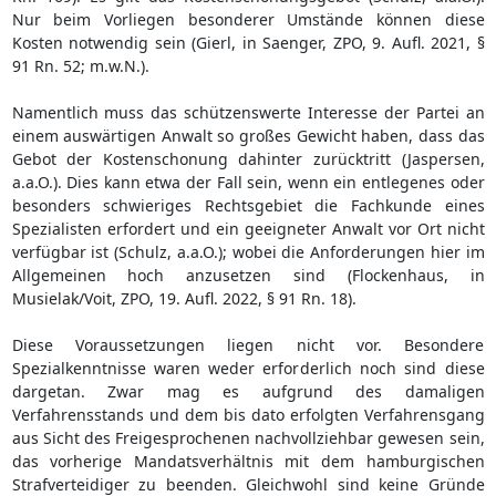
Nur beim Vorliegen besonderer Umstände können diese
Kosten notwendig sein (Gierl, in Saenger, ZPO, 9. Aufl. 2021, §
91 Rn. 52; m.w.N.).
Namentlich muss das schützenswerte Interesse der Partei an
einem auswärtigen Anwalt so großes Gewicht haben, dass das
Gebot der Kostenschonung dahinter zurücktritt (Jaspersen,
a.a.O.). Dies kann etwa der Fall sein, wenn ein entlegenes oder
besonders schwieriges Rechtsgebiet die Fachkunde eines
Spezialisten erfordert und ein geeigneter Anwalt vor Ort nicht
verfügbar ist (Schulz, a.a.O.); wobei die Anforderungen hier im
Allgemeinen hoch anzusetzen sind (Flockenhaus, in
Musielak/Voit, ZPO, 19. Aufl. 2022, § 91 Rn. 18).
Diese Voraussetzungen liegen nicht vor. Besondere
Spezialkenntnisse waren weder erforderlich noch sind diese
dargetan. Zwar mag es aufgrund des damaligen
Verfahrensstands und dem bis dato erfolgten Verfahrensgang
aus Sicht des Freigesprochenen nachvollziehbar gewesen sein,
das vorherige Mandatsverhältnis mit dem hamburgischen
Strafverteidiger zu beenden. Gleichwohl sind keine Gründe