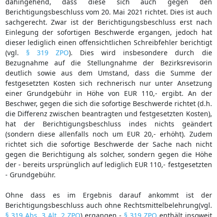
dahingehend, dass diese sich auch gegen den
Berichtigungsbeschluss vom 20. Mai 2021 richtet. Dies ist auch
sachgerecht. Zwar ist der Berichtigungsbeschluss erst nach
Einlegung der sofortigen Beschwerde ergangen, jedoch hat
dieser lediglich einen offensichtlichen Schreibfehler berichtigt
(vgl.
§ 319 ZPO
). Dies wird insbesondere durch die
Bezugnahme auf die Stellungnahme der Bezirksrevisorin
deutlich sowie aus dem Umstand, dass die Summe der
festgesetzten Kosten sich rechnerisch nur unter Ansetzung
einer Grundgebühr in Höhe von EUR 110,- ergibt. An der
Beschwer, gegen die sich die sofortige Beschwerde richtet (d.h.
die Differenz zwischen beantragten und festgesetzten Kosten),
hat der Berichtigungsbeschluss indes nichts geändert
(sondern diese allenfalls noch um EUR 20,- erhöht). Zudem
richtet sich die sofortige Beschwerde der Sache nach nicht
gegen die Berichtigung als solcher, sondern gegen die Höhe
der - bereits ursprünglich auf lediglich EUR 110,- festgesetzten
- Grundgebühr.
Ohne dass es im Ergebnis darauf ankommt ist der
Berichtigungsbeschluss auch ohne Rechtsmittelbelehrung(vgl.
§ 319 Abs. 3 Alt. 2 ZPO
) ergangen -
§ 319 ZPO
enthält insoweit