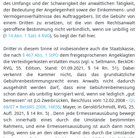
des Umfangs und der Schwierigkeit der anwaltlichen Tätigkeit,
der Bedeutung der Angelegenheit sowie der Einkommens- und
Vermögensverhältnisse des Auftraggebers. Ist die Gebühr von
einem Dritten zu ersetzen, ist die von dem Rechtsanwalt
getroffene Bestimmung nicht verbindlich, wenn sie unbillig ist
(
§ 14 Abs. 1 Satz 4 RVG
). So liegt der Fall hier.
Dritter in diesem Sinne ist insbesondere auch die Staatskasse,
die nach
§ 467 Abs. 1 StPO
dem freigesprochenen Angeklagten
die Verteidigerkosten erstatten muss (vgl. v. Seltmann, BeckOK-
RVG, 55. Edition, Stand: 01.09.2021, § 14 Rn. 51). Dabei
verkennt die Kammer nicht, dass das grundsätzliche
Gebührenbestimmungsrecht eines Anwalts nicht dadurch
ausgehöhlt werden darf, dass eine Gebührenbemessung
schon dann als unbillig korrigiert wird, wenn sie lediglich „gut
bemessen“ ist (LG Zweibrücken, Beschluss vom 12.02.2008 -
Qs
68/07
=
BeckRS 2008, 16655
; Mayer, in Gerold/Schmidt, RVG, 25.
Aufl. 2021, § 14 Rn. 5) . Denn jede Ermessenausübung bewegt
sich innerhalb eines durch die Umstände bestimmten
Rahmens, und eine Ermessensausübung ist auch dann noch
billig, wenn sie an den oberen Rand des durch die Umstände