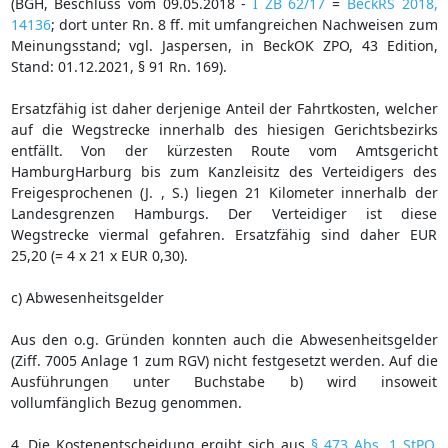
(BGH, Beschluss vom 09.05.2018 -
I ZB 62/17
=
BeckRS 2018,
14136
; dort unter Rn. 8 ff. mit umfangreichen Nachweisen zum
Meinungsstand; vgl. Jaspersen, in BeckOK ZPO, 43 Edition,
Stand: 01.12.2021, § 91 Rn. 169).
Ersatzfähig ist daher derjenige Anteil der Fahrtkosten, welcher
auf die Wegstrecke innerhalb des hiesigen Gerichtsbezirks
entfällt. Von der kürzesten Route vom Amtsgericht
HamburgHarburg bis zum Kanzleisitz des Verteidigers des
Freigesprochenen (J. , S.) liegen 21 Kilometer innerhalb der
Landesgrenzen Hamburgs. Der Verteidiger ist diese
Wegstrecke viermal gefahren. Ersatzfähig sind daher EUR
25,20 (= 4 x 21 x EUR 0,30).
c) Abwesenheitsgelder
Aus den o.g. Gründen konnten auch die Abwesenheitsgelder
(Ziff. 7005 Anlage 1 zum RGV) nicht festgesetzt werden. Auf die
Ausführungen unter Buchstabe b) wird insoweit
vollumfänglich Bezug genommen.
4. Die Kostenentscheidung ergibt sich aus
§ 473 Abs. 1 StPO
.