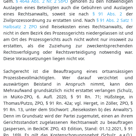
Gem.
§ 464a Abs. 2 Nr. 2 StPO
gehören zu den notwendigen
Auslagen eines Beteiligten auch die Gebühren und Auslagen
eines Rechtsanwalts, soweit sie nach
§ 91 Abs. 2
der
Zivilprozessordnung zu erstatten sind. Nach
§ 91 Abs. 2 Satz 1
Halbsatz 2 ZPO
sind Reisekosten eines Rechtsanwalts, der
nicht in dem Bezirk des Prozessgerichts niedergelassen ist und
am Ort des Prozessgerichts auch nicht wohnt nur insoweit zu
erstatten, als die Zuziehung zur zweckentsprechenden
Rechtsverfolgung oder Rechtsverteidigung notwendig war.
Diese Voraussetzungen liegen nicht vor.
Sachgerecht ist die Beauftragung eines ortsansässigen
Prozessbevollmächtigten. Wer darauf verzichtet und
auswärtigen Beistand in Anspruch nimmt, kann den
Mehraufwand grundsätzlich nicht erstattet verlangen (Schulz,
in MüKo-ZPO, 6. Aufl. 2020, § 91 Rn. 71; Hüßstege, in
Thomas/Putzo, ZPO, § 91 Rn. 42a; vgl. Herget, in Zöller, ZPO, §
91 Rn. 13, unter dem Stichwort: „Reisekosten b) des Anwalts“).
Denn im Grundsatz wird der Partei zugemutet, einen an ihrem
Gerichtsstandort zugelassenen Rechtsanwalt zu beauftragen
(Jaspersen, in BeckOK ZPO, 43 Edition, Stand: 01.12.2021, § 91
Rn. 169). Es gilt das Kostenschonungsgebot (Schulz, a.a.O.).