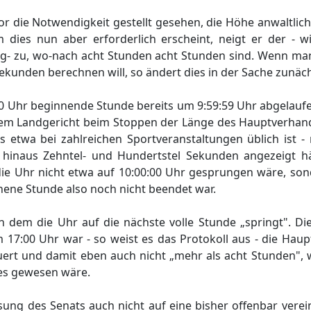
vor die Notwendigkeit gestellt gesehen, die Höhe anwaltli
es nun aber erforderlich erscheint, neigt er der - wi
ung- zu, wo-nach acht Stunden acht Stunden sind. Wenn ma
Sekunden berechnen will, so ändert dies in der Sache zunäch
0 Uhr beginnende Stunde bereits um 9:59:59 Uhr abgelaufe
 dem Landgericht beim Stoppen der Länge des Hauptverhan
 etwa bei zahlreichen Sportveranstaltungen üblich ist - 
hinaus Zehntel- und Hundertstel Sekunden angezeigt hä
die Uhr nicht etwa auf 10:00:00 Uhr gesprungen wäre, son
hene Stunde also noch nicht beendet war.
 dem die Uhr auf die nächste volle Stunde „springt". Di
 17:00 Uhr war - so weist es das Protokoll aus - die Hau
uert und damit eben auch nicht „mehr als acht Stunden",
es gewesen wäre.
sung des Senats auch nicht auf eine bisher offenbar verein