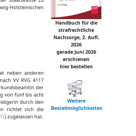
der Staatskasse zu
ig-Holsteinischen
Handbuch für die
strafrechtliche
Nachsorge, 2. Aufl.
2026
gerade Juni 2026
erschienen
hier bestellen
 hat neben anderen
g nach VV RVG 4117
Urkundsbeamtin der
 von fünf bis acht
Weitere
eidigerin durch den
Bestellmöglichkeiten
 richtet sich die
VG
) zugelassen hat.