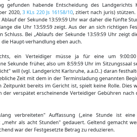
chlag gefunden habende Entscheidung des Landgerichts 
ber 2020,
3 KLs 220 Js 16158/10
, zitiert nach juris) stützen
 Ablauf der Sekunde 13:59:59 Uhr war daher die fünfte St
ange die Uhr 13:59:59 zeigt. Aus der an sich richtigen Fes
n Schluss. Bei „Ablaufs der Sekunde 13:59:59 Uhr zeigt di
und die Haupt-verhandlung eben auch.
ichts, ein Verteidiger müsse ja für eine um 9:00:0
e Sekunde früher, also um 8:59:59 Uhr im Sitzungssaal se
" will (vgl. Landgericht Karlsruhe, a.a.O..) daran festhalt
liche Zeit mit dem in der Terminsladung genannten Begi
eitpunkt bereits im Gericht ist, spielt keine Rolle. Dies w
ch der verspätet erscheinende Verteidiger Gebühren nach
ang verbreiteten" Auffassung („eine Stunde ist eine
t „mehr als acht Stunden" gedauert. Geltend gemacht w
hend war der Festgesetzte Betrag zu reduzieren.