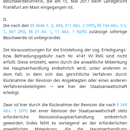
Beschwerdeführerin, die am 15. Mai 2017 beim Landgericht
Frankfurt am Main eingegangen ist.
II.
Die nach den
§§ 464b S. 3
,
304
,
311 Abs. 2 StPO
,
§§ 104 Abs. 3 S.
1
,
567 ZPO
,
§§ 21 Nr. 1
,
11 Abs. 1 RpflG
zulässige sofortige
Beschwerde ist unbegründet.
Die Voraussetzungen für die Entstehung der sog. Erledigungs-
bzw. Befriedungsgebühr nach Nr. 4141 VV RVG sind nicht
erfüllt. Diese entsteht, wenn durch die anwaltliche Mitwirkung
die Hauptverhandlung entbehrlich wird, unter anderem in
dem Fall, in dem sich das gerichtliche Verfahren durch
Rücknahme der Revision des Angeklagten oder eines anderen
Verfahrensbeteiligten — wie hier der Staatsanwaltschaft
erledigt.
Zwar ist hier durch die Rücknahme der Revision die nach
§ 349
Abs. 5 StPO
bei einer Revision der Staatsanwaltschaft stets
erforderliche Revisionshauptverhandlung entbehrlich
geworden. Indes fehlt es vorliegend an der erforderlichen
anwaltlichen Mitwirkung, die die Hauptverhandlung