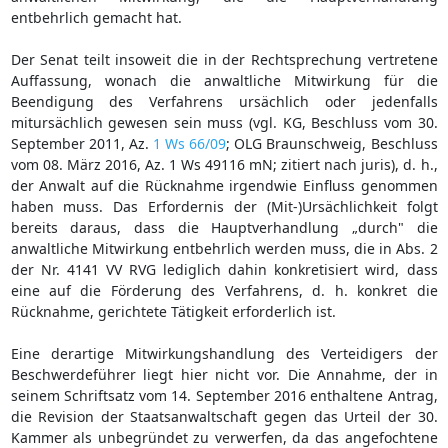
entbehrlich gemacht hat.
Der Senat teilt insoweit die in der Rechtsprechung vertretene
Auffassung, wonach die anwaltliche Mitwirkung für die
Beendigung des Verfahrens ursächlich oder jedenfalls
mitursächlich gewesen sein muss (vgl. KG, Beschluss vom 30.
September 2011, Az.
1 Ws 66/09
; OLG Braunschweig, Beschluss
vom 08. März 2016, Az. 1 Ws 49116 mN; zitiert nach juris), d. h.,
der Anwalt auf die Rücknahme irgendwie Einfluss genommen
haben muss. Das Erfordernis der (Mit-)Ursächlichkeit folgt
bereits daraus, dass die Hauptverhandlung „durch" die
anwaltliche Mitwirkung entbehrlich werden muss, die in Abs. 2
der Nr. 4141 VV RVG lediglich dahin konkretisiert wird, dass
eine auf die Förderung des Verfahrens, d. h. konkret die
Rücknahme, gerichtete Tätigkeit erforderlich ist.
Eine derartige Mitwirkungshandlung des Verteidigers der
Beschwerdeführer liegt hier nicht vor. Die Annahme, der in
seinem Schriftsatz vom 14. September 2016 enthaltene Antrag,
die Revision der Staatsanwaltschaft gegen das Urteil der 30.
Kammer als unbegründet zu verwerfen, da das angefochtene