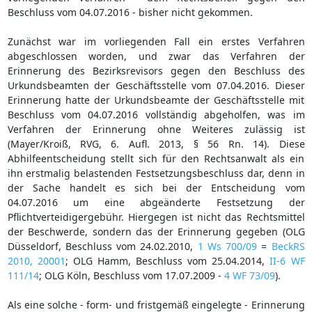
Beschluss vom 04.07.2016 - bisher nicht gekommen.
Zunächst war im vorliegenden Fall ein erstes Verfahren
abgeschlossen worden, und zwar das Verfahren der
Erinnerung des Bezirksrevisors gegen den Beschluss des
Urkundsbeamten der Geschäftsstelle vom 07.04.2016. Dieser
Erinnerung hatte der Urkundsbeamte der Geschäftsstelle mit
Beschluss vom 04.07.2016 vollständig abgeholfen, was im
Verfahren der Erinnerung ohne Weiteres zulässig ist
(Mayer/Kroiß, RVG, 6. Aufl. 2013, § 56 Rn. 14). Diese
Abhilfeentscheidung stellt sich für den Rechtsanwalt als ein
ihn erstmalig belastenden Festsetzungsbeschluss dar, denn in
der Sache handelt es sich bei der Entscheidung vom
04.07.2016 um eine abgeänderte Festsetzung der
Pflichtverteidigergebühr. Hiergegen ist nicht das Rechtsmittel
der Beschwerde, sondern das der Erinnerung gegeben (OLG
Düsseldorf, Beschluss vom 24.02.2010,
1 Ws 700/09
=
BeckRS
2010, 20001
; OLG Hamm, Beschluss vom 25.04.2014,
II-6 WF
111/14
; OLG Köln, Beschluss vom 17.07.2009 -
4 WF 73/09
).
Als eine solche - form- und fristgemäß eingelegte - Erinnerung