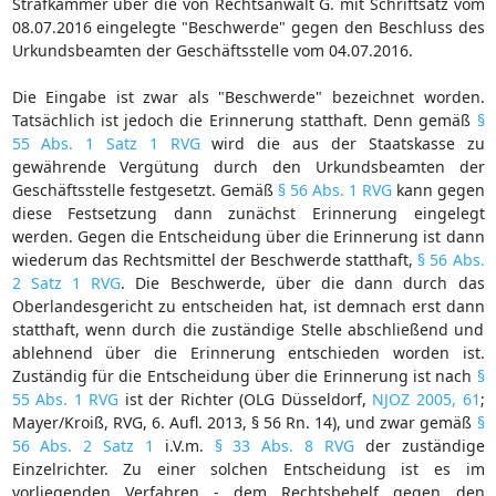
Strafkammer über die von Rechtsanwalt G. mit Schriftsatz vom
08.07.2016 eingelegte "Beschwerde" gegen den Beschluss des
Urkundsbeamten der Geschäftsstelle vom 04.07.2016.
Die Eingabe ist zwar als "Beschwerde" bezeichnet worden.
Tatsächlich ist jedoch die Erinnerung statthaft. Denn gemäß
§
55 Abs. 1 Satz 1 RVG
wird die aus der Staatskasse zu
gewährende Vergütung durch den Urkundsbeamten der
Geschäftsstelle festgesetzt. Gemäß
§ 56 Abs. 1 RVG
kann gegen
diese Festsetzung dann zunächst Erinnerung eingelegt
werden. Gegen die Entscheidung über die Erinnerung ist dann
wiederum das Rechtsmittel der Beschwerde statthaft,
§ 56 Abs.
2 Satz 1 RVG
. Die Beschwerde, über die dann durch das
Oberlandesgericht zu entscheiden hat, ist demnach erst dann
statthaft, wenn durch die zuständige Stelle abschließend und
ablehnend über die Erinnerung entschieden worden ist.
Zuständig für die Entscheidung über die Erinnerung ist nach
§
55 Abs. 1 RVG
ist der Richter (OLG Düsseldorf,
NJOZ 2005, 61
;
Mayer/Kroiß, RVG, 6. Aufl. 2013, § 56 Rn. 14), und zwar gemäß
§
56 Abs. 2 Satz 1
i.V.m.
§ 33 Abs. 8 RVG
der zuständige
Einzelrichter. Zu einer solchen Entscheidung ist es im
vorliegenden Verfahren - dem Rechtsbehelf gegen den