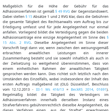
Maßgeblich für die Höhe der Gebühr für das
Adhäsionsverfahren ist gemäß
§ 49 RVG
der Gegenstandswert.
Dabei stellen
§ 15
Absätze 1 und 2 RVG klar, dass die Gebühren
die gesamte Tätigkeit des Rechtsanwalts vom Auftrag bis zur
Erledigung umfasst und für jede Angelegenheit nur einmal
anfallen. Vorliegend bildet die Verteidigung gegen die beiden
Adhäsionsanträge eine einzige Angelegenheit im Sinne des
§
15 Abs. 2 RVG
. Dieselbe Angelegenheit im Sinne dieser
Vorschrift liegt dann vor, wenn zwischen den weisungsgemäß
erbrachten anwaltlichen Leistungen ein innerer
Zusammenhang besteht und sie sowohl inhaltlich als auch in
der Zielsetzung so weitgehend übereinstimmen, dass von
einem einheitlichen Rahmen der anwaltlichen Tätigkeit
gesprochen werden kann. Dies richtet sich letztlich nach den
Umständen des Einzelfalls, wobei insbesondere der Inhalt des
ersten Auftrags maßgebend ist (OLG Düsseldorf, Beschluss
vom 12.12.2013 -
III-1 Ws 416/13
=
BeckRS 2014, 01691
).
Regelmäßig bildet die Tätigkeit des Verteidigers im
Adhäsionsverfahren innerhalb derselben Instanz eines
Strafverfahrens gebührenrechtlich dieselbe Angelegenheit, da
dieses Verfahren einen „aus der Straftat" erwachsenen