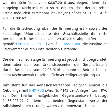
war der Schriftsatz vom 08.07.2016 auszulegen, denn das
eingelegte Rechtsmittel ist so zu deuten, dass der erstrebte
Erfolg möglichst erreichbar ist (Meyer-Goßner, StPO, 59. Aufl.
2016, § 300 Rn. 3).
Für die Entscheidung über die Erinnerung ist - soweit der
zuständige Urkundsbeamte der Geschäftsstelle ihr nicht
bereits durch Beschluss vom 29.07.2016 abgeholfen hat -
gemäß
§ 56 Abs. 2 Satz 1
i.V.m.
§ 33 Abs. 8 RVG
die zuständige
Strafkammer durch Einzelrichterin zuständig.
Die demnach zulässige Erinnerung ist jedoch nicht begründet,
denn über den vom Urkundsbeamten der Geschäftsstelle
durch Beschluss vom 29.07.2016 genannten Betrag hinaus
steht Rechtsanwalt G. keine Pflichtverteidigervergütung zu.
Ihm steht für das Adhäsionsverfahren lediglich einmal die
Gebühr gemäß
§ 49 RVG
i.Vm. Nr. 4143 der Anlage 1 zum RVG
zu. Der hierfür maßgebliche Gegenstandswert beträgt
2.433.225,99 €, denn die beiden Gegenstandswerte der
Adhäsionsklagen D. und J. waren zusammenzurechnen.