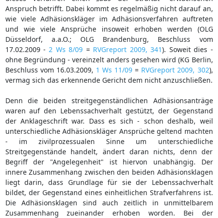
Anspruch betrifft. Dabei kommt es regelmäßig nicht darauf an,
wie viele Adhäsionskläger im Adhäsionsverfahren auftreten
und wie viele Ansprüche insoweit erhoben werden (OLG
Düsseldorf, a.a.O.; OLG Brandenburg, Beschluss vom
17.02.2009 -
2 Ws 8/09
=
RVGreport 2009, 341
). Soweit dies -
ohne Begründung - vereinzelt anders gesehen wird (KG Berlin,
Beschluss vom 16.03.2009,
1 Ws 11/09
=
RVGreport 2009, 302
),
vermag sich das erkennende Gericht dem nicht anzuschließen.
Denn die beiden streitgegenständlichen Adhäsionsanträge
waren auf den Lebenssachverhalt gestützt, der Gegenstand
der Anklageschrift war. Dass es sich - schon deshalb, weil
unterschiedliche Adhäsionskläger Ansprüche geltend machten
- im zivilprozessualen Sinne um unterschiedliche
Streitgegenstände handelt, ändert daran nichts, denn der
Begriff der "Angelegenheit" ist hiervon unabhängig. Der
innere Zusammenhang zwischen den beiden Adhäsionsklagen
liegt darin, dass Grundlage für sie der Lebenssachverhalt
bildet, der Gegenstand eines einheitlichen Strafverfahrens ist.
Die Adhäsionsklagen sind auch zeitlich in unmittelbarem
Zusammenhang zueinander erhoben worden. Bei der