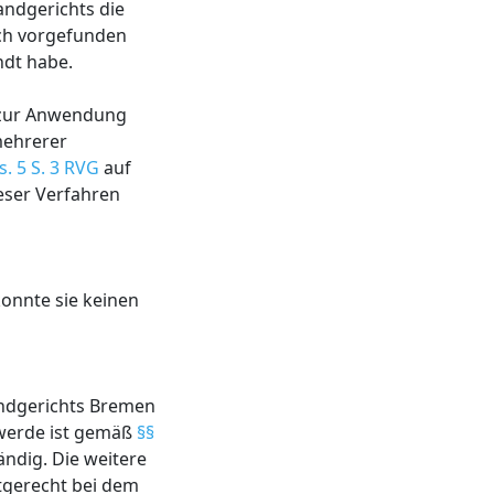
andgerichts die
ch vorgefunden
ndt habe.
l zur Anwendung
mehrerer
s. 5 S. 3 RVG
auf
eser Verfahren
konnte sie keinen
andgerichts Bremen
chwerde ist gemäß
§§
ndig. Die weitere
stgerecht bei dem