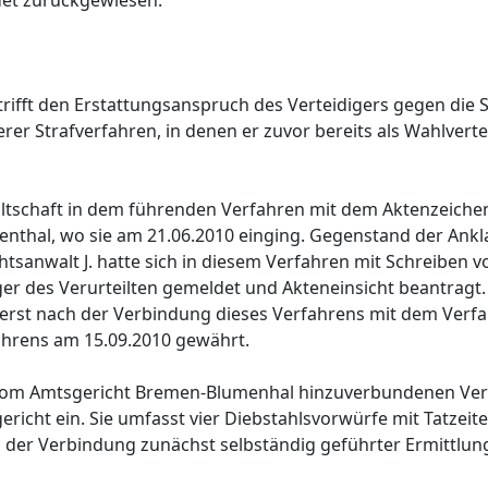
det zurückgewiesen.
ifft den Erstattungsanspruch des Verteidigers gegen die S
r Strafverfahren, in denen er zuvor bereits als Wahlvertei
ltschaft in dem führenden Verfahren mit dem Aktenzeichen
thal, wo sie am 21.06.2010 einging. Gegenstand der Ankl
tsanwalt J. hatte sich in diesem Verfahren mit Schreiben v
ger des Verurteilten gemeldet und Akteneinsicht beantragt
rst nach der Verbindung dieses Verfahrens mit dem Verfa
ahrens am 15.09.2010 gewährt.
 vom Amtsgericht Bremen-Blumenhal hinzuverbundenen Verf
richt ein. Sie umfasst vier Diebstahlsvorwürfe mit Tatzeit
us der Verbindung zunächst selbständig geführter Ermittlu