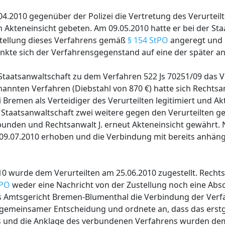
04.2010 gegenüber der Polizei die Vertretung des Verurteil
 Akteneinsicht gebeten. Am 09.05.2010 hatte er bei der St
nstellung dieses Verfahrens gemäß
§ 154 StPO
angeregt und 
nkte sich der Verfahrensgegenstand auf eine der später a
taatsanwaltschaft zu dem Verfahren 522 Js 70251/09 das V
nannten Verfahren (Diebstahl von 870 €) hatte sich Rechtsan
 Bremen als Verteidiger des Verurteilten legitimiert und Ak
Staatsanwaltschaft zwei weitere gegen den Verurteilten g
unden und Rechtsanwalt J. erneut Akteneinsicht gewährt. 
09.07.2010 erhoben und die Verbindung mit bereits anhän
0 wurde dem Verurteilten am 25.06.2010 zugestellt. Rechtsan
tPO
weder eine Nachricht von der Zustellung noch eine Absc
as Amtsgericht Bremen-Blumenthal die Verbindung der Verfa
s gemeinsamer Entscheidung und ordnete an, dass das ers
s und die Anklage des verbundenen Verfahrens wurden dem