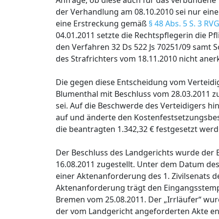
Anfrage, ob diese auch für das verbundene V
der Verhandlung am 08.10.2010 sei nur ei
eine Erstreckung gemäß
§ 48 Abs. 5 S. 3 RV
04.01.2011 setzte die Rechtspflegerin die Pf
den Verfahren 32 Ds 522 Js 70251/09 samt
des Strafrichters vom 18.11.2010 nicht aner
Die gegen diese Entscheidung vom Verteidi
Blumenthal mit Beschluss vom 28.03.2011 zu
sei. Auf die Beschwerde des Verteidigers 
auf und änderte den Kostenfestsetzungsbes
die beantragten 1.342,32 € festgesetzt wer
Der Beschluss des Landgerichts wurde der 
16.08.2011 zugestellt. Unter dem Datum des 
einer Aktenanforderung des 1. Zivilsenats 
Aktenanforderung trägt den Eingangsstemp
Bremen vom 25.08.2011. Der „Irrläufer“ wur
der vom Landgericht angeforderten Akte en