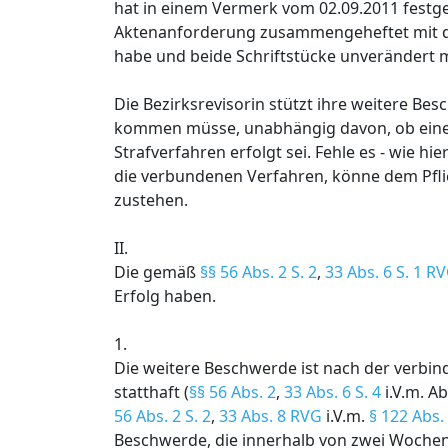
hat in einem Vermerk vom 02.09.2011 festge
Aktenanforderung zusammengeheftet mit de
habe und beide Schriftstücke unverändert 
Die Bezirksrevisorin stützt ihre weitere Be
kommen müsse, unabhängig davon, ob eine 
Strafverfahren erfolgt sei. Fehle es - wie h
die verbundenen Verfahren, könne dem Pfli
zustehen.
II.
Die gemäß
§§ 56 Abs. 2 S. 2
,
33 Abs. 6 S. 1 R
Erfolg haben.
1.
Die weitere Beschwerde ist nach der verbi
statthaft (
§§ 56 Abs. 2
,
33 Abs. 6 S. 4
i.V.m. A
56 Abs. 2 S. 2
,
33 Abs. 8 RVG
i.V.m.
§ 122 Abs.
Beschwerde, die innerhalb von zwei Wochen e