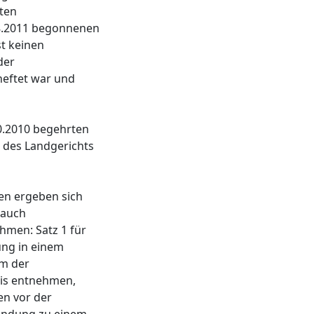
hten
08.2011 begonnenen
t keinen
der
heftet war und
10.2010 begehrten
5 des Landgerichts
en ergeben sich
 auch
hmen: Satz 1 für
lung in einem
em der
weis entnehmen,
en vor der