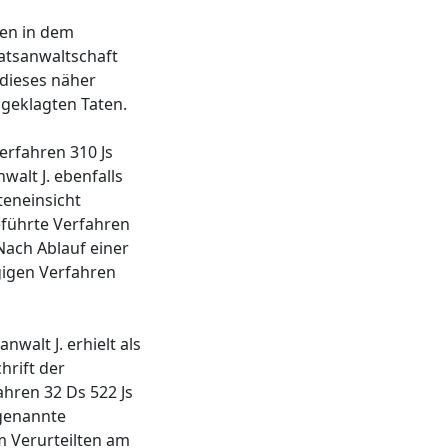
ten in dem
aatsanwaltschaft
dieses näher
ngeklagten Taten.
erfahren 310 Js
walt J. ebenfalls
teneinsicht
eführte Verfahren
Nach Ablauf einer
gigen Verfahren
walt J. erhielt als
hrift der
hren 32 Ds 522 Js
tgenannte
 Verurteilten am