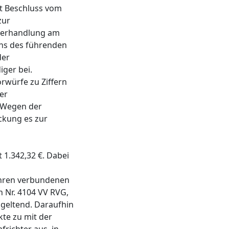
it Beschluss vom
zur
tverhandlung am
ens des führenden
der
iger bei.
rwürfe zu Ziffern
er
. Wegen der
ckung es zur
 1.342,32 €. Dabei
ahren verbundenen
 Nr. 4104 VV RVG,
geltend. Daraufhin
kte zu mit der