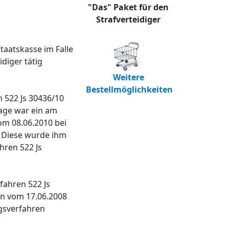
"Das" Paket für den
Strafverteidiger
taatskasse im Falle
diger tätig
Weitere
Bestellmöglichkeiten
 522 Js 30436/10
age war ein am
om 08.06.2010 bei
. Diese wurde ihm
hren 522 Js
ahren 522 Js
en vom 17.06.2008
ngsverfahren