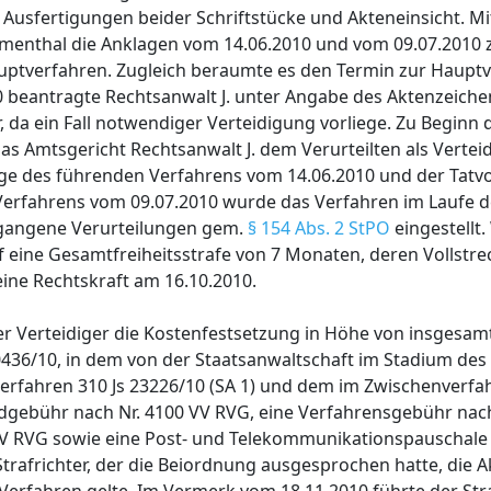
lt Ausfertigungen beider Schriftstücke und Akteneinsicht. M
umenthal die Anklagen vom 14.06.2010 und vom 09.07.2010 
uptverfahren. Zugleich beraumte es den Termin zur Haup
0 beantragte Rechtsanwalt J. unter Angabe des Aktenzeich
, da ein Fall notwendiger Verteidigung vorliege. Zu Beginn 
 Amtsgericht Rechtsanwalt J. dem Verurteilten als Verteid
age des führenden Verfahrens vom 14.06.2010 und der Tatvo
Verfahrens vom 09.07.2010 wurde das Verfahren im Laufe d
egangene Verurteilungen gem.
§ 154 Abs. 2 StPO
eingestellt
f eine Gesamtfreiheitsstrafe von 7 Monaten, deren Vollstre
eine Rechtskraft am 16.10.2010.
r Verteidiger die Kostenfestsetzung in Höhe von insgesamt
436/10, in dem von der Staatsanwaltschaft im Stadium des
erfahren 310 Js 23226/10 (SA 1) und dem im Zwischenverf
ndgebühr nach Nr. 4100 VV RVG, eine Verfahrensgebühr nach
V RVG sowie eine Post- und Telekommunikationspauschale 
Strafrichter, der die Beiordnung ausgesprochen hatte, die A