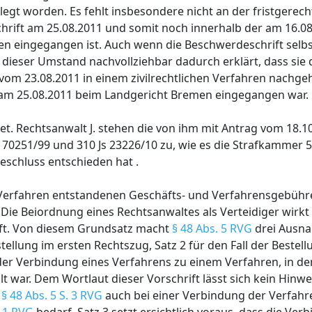
elegt worden. Es fehlt insbesondere nicht an der fristgerec
hrift am 25.08.2011 und somit noch innerhalb der am 16.
n eingegangen ist. Auch wenn die Beschwerdeschrift selbs
 dieser Umstand nachvollziehbar dadurch erklärt, dass sie 
om 23.08.2011 in einem zivilrechtlichen Verfahren nachge
 am 25.08.2011 beim Landgericht Bremen eingegangen war.
det. Rechtsanwalt J. stehen die von ihm mit Antrag vom 18.
 70251/99 und 310 Js 23226/10 zu, wie es die Strafkammer 
schluss entschieden hat .
 Verfahren entstandenen Geschäfts- und Verfahrensgebühr
. Die Beiordnung eines Rechtsanwaltes als Verteidiger wirkt
unft. Von diesem Grundsatz macht
§ 48 Abs. 5 RVG
drei Ausna
tellung im ersten Rechtszug, Satz 2 für den Fall der Bestel
 der Verbindung eines Verfahrens zu einem Verfahren, in d
lt war. Dem Wortlaut dieser Vorschrift lässt sich kein Hin
.
§ 48 Abs. 5 S. 3 RVG
auch bei einer Verbindung der Verfahr