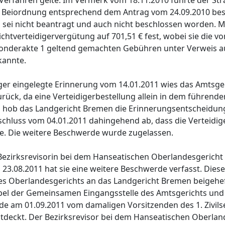
erfahren gelte. Im Vermerk vom 18.11.2010 führte der Straf
ne Beiordnung entsprechend dem Antrag vom 24.09.2010 be
G
sei nicht beantragt und auch nicht beschlossen worden. M
lichtverteidigervergütung auf 701,51 € fest, wobei sie die vo
 Sonderakte 1 geltend gemachten Gebühren unter Verweis 
kannte.
ger eingelegte Erinnerung vom 14.01.2011 wies das Amtsge
rück, da eine Verteidigerbestellung allein in dem führende
hin hob das Landgericht Bremen die Erinnerungsentscheidun
chluss vom 04.01.2011 dahingehend ab, dass die Verteidi
de. Die weitere Beschwerde wurde zugelassen.
Bezirksrevisorin bei dem Hanseatischen Oberlandesgerich
23.08.2011 hat sie eine weitere Beschwerde verfasst. Diese 
des Oberlandesgerichts an das Landgericht Bremen beigehe
el der Gemeinsamen Eingangsstelle des Amtsgerichts und
de am 01.09.2011 vom damaligen Vorsitzenden des 1. Zivils
tdeckt. Der Bezirksrevisor bei dem Hanseatischen Oberlan