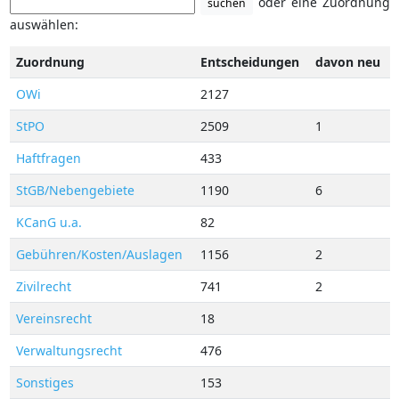
oder eine Zuordnung
suchen
auswählen:
Zuordnung
Entscheidungen
davon neu
OWi
2127
StPO
2509
1
Haftfragen
433
StGB/Nebengebiete
1190
6
KCanG u.a.
82
Gebühren/Kosten/Auslagen
1156
2
Zivilrecht
741
2
Vereinsrecht
18
Verwaltungsrecht
476
Sonstiges
153