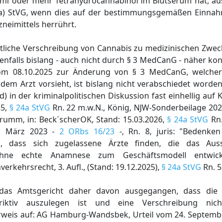
g/ml oder mehr Tetrahydrocannabinol im Blutserum hat, a
1a) StVG, wenn dies auf der bestimmungsgemäßen Einnah
neimittels herrührt.
tliche Verschreibung von Cannabis zu medizinischen Zweck
enfalls bislang - auch nicht durch § 3 MedCanG - näher kon
 vom 08.10.2025 zur Änderung von § 3 MedCanG, welcher
dem Arzt vorsieht, ist bislang nicht verabschiedet worde
in der kriminalpolitischen Diskussion fast einhellig auf Kr
25,
§ 24a StVG
Rn. 22 m.w.N., König, NJW-Sonderbeilage 2025
Krumm, in: Beck´scherOK, Stand: 15.03.2026,
§ 24a StVG
Rn.
. März 2023 -
2 ORbs 16/23
-, Rn. 8, juris: "Bedenken 
 dass sich zugelassene Ärzte finden, die das Auss
ohne echte Anamnese zum Geschäftsmodell entwick
rkehrsrecht, 3. Aufl., (Stand: 19.12.2025),
§ 24a StVG
Rn. 5
st das Amtsgericht daher davon ausgegangen, dass d
striktiv auszulegen ist und eine Verschreibung ni
Verweis auf: AG Hamburg-Wandsbek, Urteil vom 24. Septemb