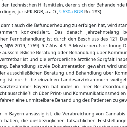
 den technischen Hilfsmitteln, derer sich der Behandelnde 
nger, jurisPK-BGB, a.a.O.,
§ 630a BGB
Rn. 283).
amit auch die Befunderhebung zu erfolgen hat, wird stan
mmern konkretisiert. Das danach jahrzehntelang be
lichen Fernbehandlung ist durch den Beschluss des 121. D
, NJW 2019, 1769). § 7 Abs. 4 S. 3 Musterberufsordnung D
eine ausschließliche Beratung oder Behandlung über Kommu
h vertretbar ist und die erforderliche ärztliche Sorgfalt in
ung, Behandlung sowie Dokumentation gewahrt wird und 
 der ausschließlichen Beratung und Behandlung über Ko
nung ist durch die einzelnen Landesärztekammern weit
esärztekammer Bayern hat indes in ihrer Berufsordnun
icht ausschließlich über Print- und Kommunikationsmedien
rfahren eine unmittelbare Behandlung des Patienten zu gewä
er in Bayern ansässig ist, die Verabreichung von Cannabi
 haben, die diesbezüglichen tatsächlichen Feststellun