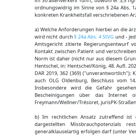
im Straßenverkehr führt, obwohl er 3,5 n
ordnungswidrig im Sinne von § 24a Abs. 
konkreten Krankheitsfall verschriebenen Arz
a) Welche Anforderungen hierbei an die ärz
wird nicht durch
§ 24a Abs. 4 StVG
und - jed
Amtsgericht zitierte Regierungsentwurf
Kontakt zwischen Patient und verschreiben
Norm ist daher (nicht nur aus diesem Grund) 
Hentschel, in: Hentschel/König, 48. Aufl. 20
DAR 2019, 362 (369) ("unverantwortlich"); 
auch OLG Oldenburg, Beschluss vom 14
Insbesondere wird die Gefahr gesehen,
Bescheinigungen über das Internet 
Freymann/Wellner/Trésoret, jurisPK-Straßenve
b) Im rechtlichen Ansatz zutreffend i
dargestellten Missbrauchpotenzials re
generalklauselartig erfolgen darf (unter 