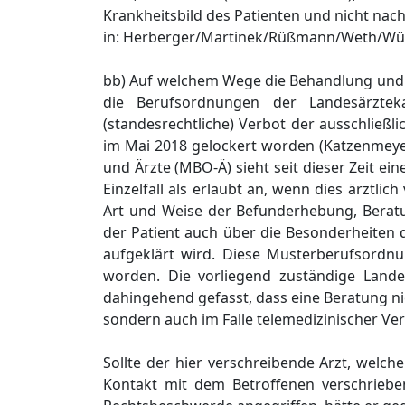
Krankheitsbild des Patienten und nicht nach
in: Herberger/Martinek/Rüßmann/Weth/Würdi
bb) Auf welchem Wege die Behandlung und d
die Berufsordnungen der Landesärzteka
(standesrechtliche) Verbot der ausschließ
im Mai 2018 gelockert worden (Katzenmeyer
und Ärzte (MBO-Ä) sieht seit dieser Zeit 
Einzelfall als erlaubt an, wenn dies ärztlic
Art und Weise der Befunderhebung, Berat
der Patient auch über die Besonderheiten
aufgeklärt wird. Diese Musterberufsord
worden. Die vorliegend zuständige Land
dahingehend gefasst, dass eine Beratung n
sondern auch im Falle telemedizinischer Ve
Sollte der hier verschreibende Arzt, welch
Kontakt mit dem Betroffenen verschrieben