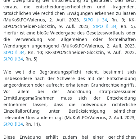
die Überprüfung der Entscheidung zu gestatten. Dies setzt
voraus, die entscheidungserheblichen und -tragenden,
tatsächlichen wie rechtlichen Erwägungen erkennen zu lassen
(MüKoStPO/Valerius, 2. Aufl. 2023,
StPO § 34
, Rn. 9; KK-
StPO/Schneider-Glockzin, 9. Aufl. 2023,
StPO § 34
, Rn. 5).
Hierfür ist eine bloße Wiedergabe des Gesetzeswortlauts oder
die Verwendung von allgemeinen oder formelhaften
Wendungen ungenügend (MüKoStPO/Valerius, 2. Aufl. 2023,
StPO § 34
, Rn. 10; KK-StPO/Schneider-Glockzin, 9. Aufl. 2023,
StPO § 34
, Rn. 5)
Wie weit die Begründungspflicht reicht, bestimmt sich
insbesondere nach der Schwere des mit der Entscheidung
angeordneten oder aufrecht erhaltenen Grundrechtseingriffs.
Vor allem bei der Anordnung strafprozessualer
Ermittlungsmaßnahmen muss sich der Entscheidung
entnehmen lassen, dass die notwendige richterliche
Einzelfallprüfung unter Berücksichtigung sämtlicher
relevanter Umstände erfolgt (MüKoStPO/Valerius, 2. Aufl. 2023,
StPO § 34
, Rn. 11).
Diese Erwägung erhält zudem bei einer gerichtlichen