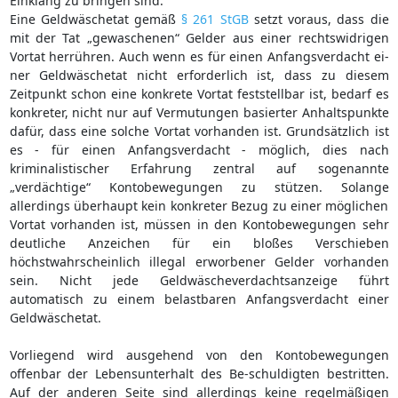
Einklang zu bringen sind.
Eine Geldwäschetat gemäß
§ 261 StGB
setzt voraus, dass die
mit der Tat „gewaschenen“ Gelder aus einer rechtswidrigen
Vortat herrühren. Auch wenn es für einen Anfangsverdacht ei-
ner Geldwäschetat nicht erforderlich ist, dass zu diesem
Zeitpunkt schon eine konkrete Vortat feststellbar ist, bedarf es
konkreter, nicht nur auf Vermutungen basierter Anhaltspunkte
dafür, dass eine solche Vortat vorhanden ist. Grundsätzlich ist
es - für einen Anfangsverdacht - möglich, dies nach
kriminalistischer Erfahrung zentral auf sogenannte
„verdächtige“ Kontobewegungen zu stützen. Solange
allerdings überhaupt kein konkreter Bezug zu einer möglichen
Vortat vorhanden ist, müssen in den Kontobewegungen sehr
deutliche Anzeichen für ein bloßes Verschieben
höchstwahrscheinlich illegal erworbener Gelder vorhanden
sein. Nicht jede Geldwäscheverdachtsanzeige führt
automatisch zu einem belastbaren Anfangsverdacht einer
Geldwäschetat.
Vorliegend wird ausgehend von den Kontobewegungen
offenbar der Lebensunterhalt des Be-schuldigten bestritten.
Auf der anderen Seite sind allerdings keine regelmäßigen