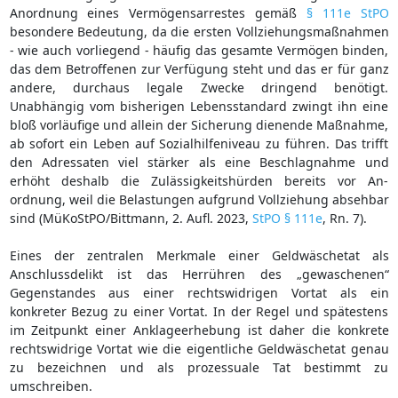
Anordnung eines Vermögensarrestes gemäß
§ 111e StPO
besondere Bedeutung, da die ersten Vollziehungsmaßnahmen
- wie auch vorliegend - häufig das gesamte Vermögen binden,
das dem Betroffenen zur Verfügung steht und das er für ganz
andere, durchaus legale Zwecke dringend benötigt.
Unabhängig vom bisherigen Lebensstandard zwingt ihn eine
bloß vorläufige und allein der Sicherung dienende Maßnahme,
ab sofort ein Leben auf Sozialhilfeniveau zu führen. Das trifft
den Adressaten viel stärker als eine Beschlagnahme und
erhöht deshalb die Zulässigkeitshürden bereits vor An-
ordnung, weil die Belastungen aufgrund Vollziehung absehbar
sind (MüKoStPO/Bittmann, 2. Aufl. 2023,
StPO § 111e
, Rn. 7).
Eines der zentralen Merkmale einer Geldwäschetat als
Anschlussdelikt ist das Herrühren des „gewaschenen“
Gegenstandes aus einer rechtswidrigen Vortat als ein
konkreter Bezug zu einer Vortat. In der Regel und spätestens
im Zeitpunkt einer Anklageerhebung ist daher die konkrete
rechtswidrige Vortat wie die eigentliche Geldwäschetat genau
zu bezeichnen und als prozessuale Tat bestimmt zu
umschreiben.