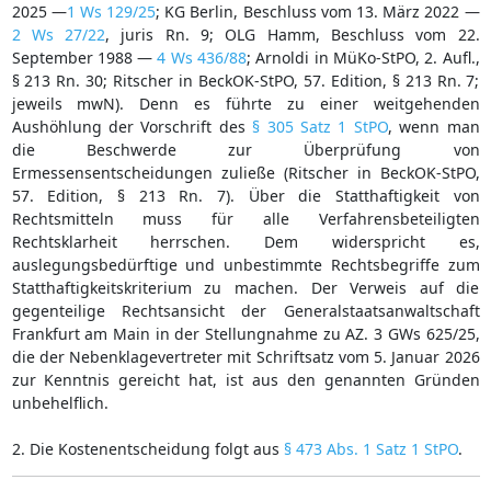
2025 —
1 Ws 129/25
; KG Berlin, Beschluss vom 13. März 2022 —
2 Ws 27/22
, juris Rn. 9; OLG Hamm, Beschluss vom 22.
September 1988 —
4 Ws 436/88
; Arnoldi in MüKo-StPO, 2. Aufl.,
§ 213 Rn. 30; Ritscher in BeckOK-StPO, 57. Edition, § 213 Rn. 7;
jeweils mwN). Denn es führte zu einer weitgehenden
Aushöhlung der Vorschrift des
§ 305 Satz 1 StPO
, wenn man
die Beschwerde zur Überprüfung von
Ermessensentscheidungen zuließe (Ritscher in BeckOK-StPO,
57. Edition, § 213 Rn. 7). Über die Statthaftigkeit von
Rechtsmitteln muss für alle Verfahrensbeteiligten
Rechtsklarheit herrschen. Dem widerspricht es,
auslegungsbedürftige und unbestimmte Rechtsbegriffe zum
Statthaftigkeitskriterium zu machen. Der Verweis auf die
gegenteilige Rechtsansicht der Generalstaatsanwaltschaft
Frankfurt am Main in der Stellungnahme zu AZ. 3 GWs 625/25,
die der Nebenklagevertreter mit Schriftsatz vom 5. Januar 2026
zur Kenntnis gereicht hat, ist aus den genannten Gründen
unbehelflich.
2. Die Kostenentscheidung folgt aus
§ 473 Abs. 1 Satz 1 StPO
.