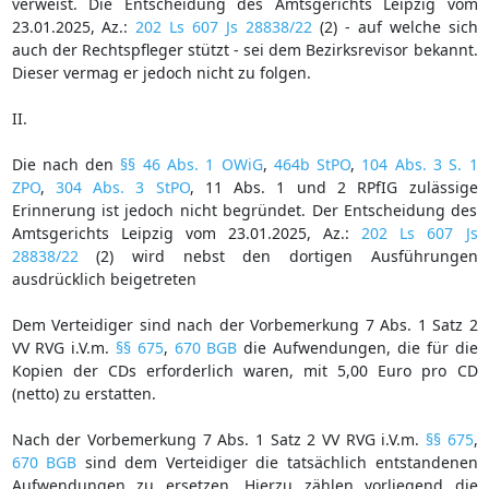
verweist. Die Entscheidung des Amtsgerichts Leipzig vom
23.01.2025, Az.:
202 Ls 607 Js 28838/22
(2) - auf welche sich
auch der Rechtspfleger stützt - sei dem Bezirksrevisor bekannt.
Dieser vermag er jedoch nicht zu folgen.
II.
Die nach den
§§ 46 Abs. 1 OWiG
,
464b StPO
,
104 Abs. 3 S. 1
ZPO
,
304 Abs. 3 StPO
, 11 Abs. 1 und 2 RPfIG zulässige
Erinnerung ist jedoch nicht begründet. Der Entscheidung des
Amtsgerichts Leipzig vom 23.01.2025, Az.:
202 Ls 607 Js
28838/22
(2) wird nebst den dortigen Ausführungen
ausdrücklich beigetreten
Dem Verteidiger sind nach der Vorbemerkung 7 Abs. 1 Satz 2
VV RVG i.V.m.
§§ 675
,
670 BGB
die Aufwendungen, die für die
Kopien der CDs erforderlich waren, mit 5,00 Euro pro CD
(netto) zu erstatten.
Nach der Vorbemerkung 7 Abs. 1 Satz 2 VV RVG i.V.m.
§§ 675
,
670 BGB
sind dem Verteidiger die tatsächlich entstandenen
Aufwendungen zu ersetzen. Hierzu zählen vorliegend die