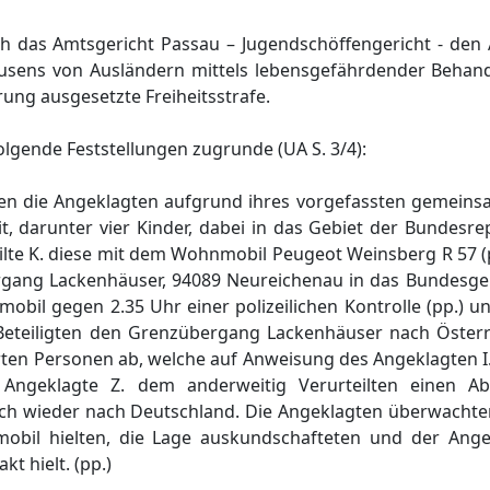
ch das Amtsgericht Passau – Jugendschöffengericht - den
leusens von Ausländern mittels lebensgefährdender Behan
ung ausgesetzte Freiheitsstrafe.
lgende Feststellungen zugrunde (UA S. 3/4):
en die Angeklagten aufgrund ihres vorgefassten gemeinsa
t, darunter vier Kinder, dabei in das Gebiet der Bundesr
ilte K. diese mit dem Wohnmobil Peugeot Weinsberg R 57 (
ng Lackenhäuser, 94089 Neureichenau in das Bundesgebi
nmobil gegen 2.35 Uhr einer polizeilichen Kontrolle (pp.) u
 Beteiligten den Grenzübergang Lackenhäuser nach Österr
rten Personen ab, welche auf Anweisung des Angeklagten I
 Angeklagte Z. dem anderweitig Verurteilten einen Ab
ich wieder nach Deutschland. Die Angeklagten überwachten
obil hielten, die Lage auskundschafteten und der Ange
t hielt. (pp.)