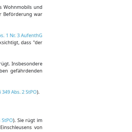
es Wohnmobils und
ser Beförderung war
s. 1 Nr. 3 AufenthG
sichtigt, dass "der
 rügt. Insbesondere
eben gefährdenden
§ 349 Abs. 2 StPO
).
4 StPO
). Sie rügt im
 Einschleusens von