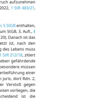
dspruch aufzunehmen
.2022,
1 StR 483/21
,
r. 5 StGB
enthalten,
um StGB, 3. Aufl.,
§
20). Danach ist das
tzt ist, nach den
ng des Lebens muss
1 StR 212/18
, zitiert
 Leben gefährdende
nsbesondere müssen
erbeiführung einer
h juris, dort Rdn. 2,
ßer Verstoß gegen
sten vorliegen, die
cheidend ist die