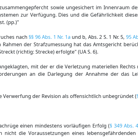
h zusammengepfercht sowie ungesichert im Innenraum d
ssystemen zur Verfügung. Dies und die Gefährlichkeit die
. (pp.)"
spruches nach
§§ 96 Abs. 1 Nr. 1a
und b, Abs. 2 S. 1 Nr. 5,
95 Ab
 Im Rahmen der Strafzumessung hat das Amtsgericht berück
reckt (richtig: Strecke) erfolgte" (UA S. 6).
Angeklagten, mit der er die Verletzung materiellen Rechts
nforderungen an die Darlegung der Annahme der das L
e Verwerfung der Revision als offensichtlich unbegründet (
Sachrüge einen mindestens vorläufigen Erfolg (
§ 349 Abs. 
en nicht die Voraussetzungen eines lebensgefährdenden