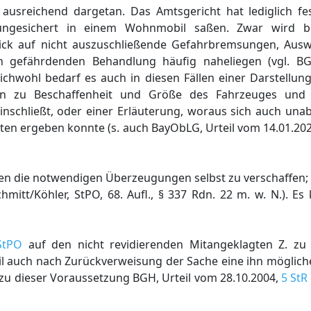
ausreichend dargetan. Das Amtsgericht hat lediglich fest
ngesichert in einem Wohnmobil saßen. Zwar wird b
ick auf nicht auszuschließende Gefahrbremsungen, Aus
n gefährdenden Behandlung häufig naheliegen (vgl. B
eichwohl bedarf es auch in diesen Fällen einer Darstellu
en zu Beschaffenheit und Größe des Fahrzeuges und 
nschließt, oder einer Erläuterung, woraus sich auch una
en ergeben konnte (s. auch BayObLG, Urteil vom 14.01.202
kten die notwendigen Überzeugungen selbst zu verschaffen
chmitt/Köhler, StPO, 68. Aufl., § 337 Rdn. 22 m. w. N.). E
StPO
auf den nicht revidierenden Mitangeklagten Z. zu 
il auch nach Zurückverweisung der Sache eine ihn möglich
 zu dieser Voraussetzung BGH, Urteil vom 28.10.2004,
5 StR