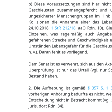
b) Diese Voraussetzungen sind hier nicht 
Geschleusten zusammengepfercht und u
ungesicherter Menschengruppen im Hinbl
Kollisionen die Annahme einer das Lebe
24.10.2018,
1 StR 212/18
, aaO Rdn. 10). Gl
Einzelnen, was regelmäßig auch Angab
gefahrenen Strecke und Geschwindigkeit ei
Umständen Lebensgefahr für die Geschleust
n. v.). Daran fehlt es vorliegend.
Dem Senat ist es verwehrt, sich aus den A
Überprüfung ist nur das Urteil (vgl. nur S
Bestand haben.
2. Die Aufhebung ist gemäß
§ 357 S. 1 
vorherigen Anhörung bedurfte es nicht, we
Entscheidung nicht in Betracht kommt (vgl.
juris, dort Rdn. 34).