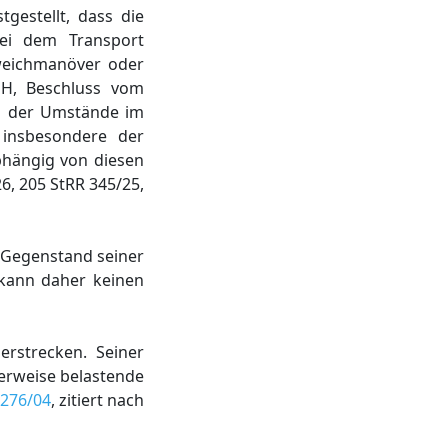
gestellt, dass die
ei dem Transport
weichmanöver oder
GH, Beschluss vom
ng der Umstände im
insbesondere der
bhängig von diesen
6, 205 StRR 345/25,
; Gegenstand seiner
s kann daher keinen
erstrecken. Seiner
erweise belastende
 276/04
, zitiert nach