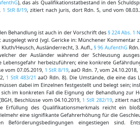
AufenthG
), das als Qualifikationstatbestand in den Schul
,
1 StR 8/19
, zitiert nach juris, dort Rdn. 5, und vom 08.03
en Behandlung ist auch in der Vorschrift des
§ 224 Abs. 1 N
t ausgelegt wird (vgl. Gericke in: Münchener Kommentar z
: Kluth/Heusch, Ausländerrecht, 3. Aufl.,
§ 96 AufenthG
Rdn. 
welcher der Ausländer während der Schleusung ausgese
ine Lebensgefahr herbeizuführen; eine konkrete Gefährdu
se vom 07.05.2019,
1 StR 8/19
, aaO Rdn. 7, vom 24.10.2018,
22,
1 StR 483/21
aaO Rdn. 8). Die Umstände, die eine das
ssen dabei im Einzelnen festgestellt und belegt sein; i
 sich im konkreten Fall die Eignung der Behandlung zur H
 (BGH, Beschlüsse vom 04.10.2019,
1 StR 282/19
, zitiert nac
e Erfüllung des Qualifikationsmerkmals reicht ein blo
vielmehr eine signifikante Gefahrerhöhung für die Geschleu
 Beförderungsbedingungen eingestiegen sind. Ents