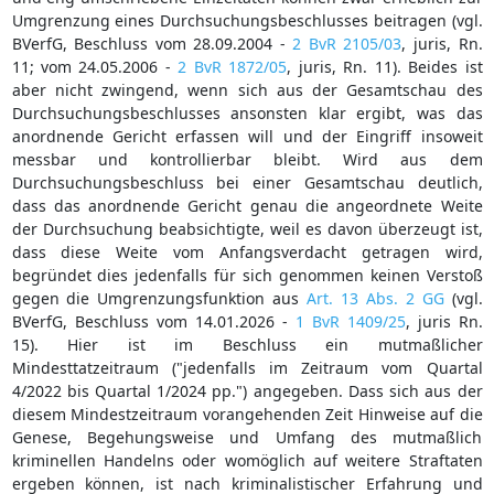
Umgrenzung eines Durchsuchungsbeschlusses beitragen (vgl.
BVerfG, Beschluss vom 28.09.2004 -
2 BvR 2105/03
, juris, Rn.
11; vom 24.05.2006 -
2 BvR 1872/05
, juris, Rn. 11). Beides ist
aber nicht zwingend, wenn sich aus der Gesamtschau des
Durchsuchungsbeschlusses ansonsten klar ergibt, was das
anordnende Gericht erfassen will und der Eingriff insoweit
messbar und kontrollierbar bleibt. Wird aus dem
Durchsuchungsbeschluss bei einer Gesamtschau deutlich,
dass das anordnende Gericht genau die angeordnete Weite
der Durchsuchung beabsichtigte, weil es davon überzeugt ist,
dass diese Weite vom Anfangsverdacht getragen wird,
begründet dies jedenfalls für sich genommen keinen Verstoß
gegen die Umgrenzungsfunktion aus
Art. 13 Abs. 2 GG
(vgl.
BVerfG, Beschluss vom 14.01.2026 -
1 BvR 1409/25
, juris Rn.
15). Hier ist im Beschluss ein mutmaßlicher
Mindesttatzeitraum ("jedenfalls im Zeitraum vom Quartal
4/2022 bis Quartal 1/2024 pp.") angegeben. Dass sich aus der
diesem Mindestzeitraum vorangehenden Zeit Hinweise auf die
Genese, Begehungsweise und Umfang des mutmaßlich
kriminellen Handelns oder womöglich auf weitere Straftaten
ergeben können, ist nach kriminalistischer Erfahrung und