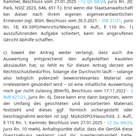
Kammer, Beschluss vom 27.01.2025 -
12 Qs 60/24
, juris Rn. 20;
Park, NStZ 2023, 646, 651 f.). Erst wenn die Staatsanwaltschaft
bei dieser nach ihrem eigenen eigenverantwortlichen
Ermessen (vgl. BGH, Beschluss vom 20.5.2021 -
StB 21/21
, juris
Rn. 18; KK-StPO/Henrichs/Weingast, 9. Aufl., § 110 Rn. 1)
auszuführenden Aufgabe scheitert, kann ein angerufenes
Gericht Abhilfe schaffen.
c) Soweit der Antrag weiter verlangt, dass auch die
Auswertung entsprechend den aufgestellten Kautelen
abzulaufen hat, so fehlt es für diesen Antrag derzeit am
Rechtsschutzbedürfnis. Solange die Durchsicht läuft – solange
also lediglich potenziell beweisrelevantes Material von
irrelevantem gesondert wird – ist eine inhaltliche Auswertung
noch gar nicht zulässig (BVerfG, Beschluss vom 17.11.2022 -
2
BvR 827/21
, juris Rn. 6). Diese kann erst dann beginnen, wenn
der Umfang des gesichteten und vorsortierten Materials
feststeht und dieses ggf. förmlich sichergestellt oder
beschlagnahmt worden ist (vgl. MüKoStPO/Hauschild, 2. Aufl.,
§ 110 Rn. 1; Kammer, Beschluss vom 27.01.2025 -
12 Qs 60/24
,
juris Rn. 10 mwN). Anhaltspunkte dafür, dass die GenStA diese
Grenzziehung verkannt und ihr zuwidergehandelt hätte,