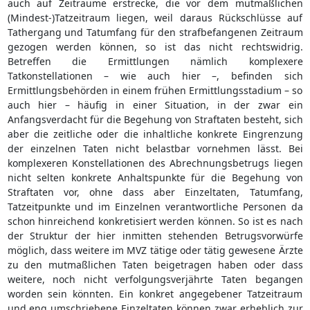
auch auf Zeiträume erstrecke, die vor dem mutmaßlichen
(Mindest-)Tatzeitraum liegen, weil daraus Rückschlüsse auf
Tathergang und Tatumfang für den strafbefangenen Zeitraum
gezogen werden können, so ist das nicht rechtswidrig.
Betreffen die Ermittlungen nämlich komplexere
Tatkonstellationen – wie auch hier –, befinden sich
Ermittlungsbehörden in einem frühen Ermittlungsstadium – so
auch hier – häufig in einer Situation, in der zwar ein
Anfangsverdacht für die Begehung von Straftaten besteht, sich
aber die zeitliche oder die inhaltliche konkrete Eingrenzung
der einzelnen Taten nicht belastbar vornehmen lässt. Bei
komplexeren Konstellationen des Abrechnungsbetrugs liegen
nicht selten konkrete Anhaltspunkte für die Begehung von
Straftaten vor, ohne dass aber Einzeltaten, Tatumfang,
Tatzeitpunkte und im Einzelnen verantwortliche Personen da
schon hinreichend konkretisiert werden können. So ist es nach
der Struktur der hier inmitten stehenden Betrugsvorwürfe
möglich, dass weitere im MVZ tätige oder tätig gewesene Ärzte
zu den mutmaßlichen Taten beigetragen haben oder dass
weitere, noch nicht verfolgungsverjährte Taten begangen
worden sein könnten. Ein konkret angegebener Tatzeitraum
und eng umschriebene Einzeltaten können zwar erheblich zur