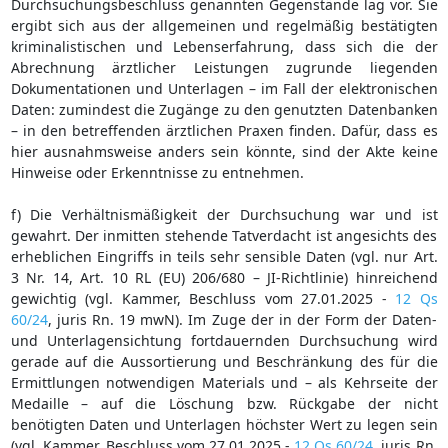
Durchsuchungsbeschluss genannten Gegenstände lag vor. Sie
ergibt sich aus der allgemeinen und regelmäßig bestätigten
kriminalistischen und Lebenserfahrung, dass sich die der
Abrechnung ärztlicher Leistungen zugrunde liegenden
Dokumentationen und Unterlagen – im Fall der elektronischen
Daten: zumindest die Zugänge zu den genutzten Datenbanken
– in den betreffenden ärztlichen Praxen finden. Dafür, dass es
hier ausnahmsweise anders sein könnte, sind der Akte keine
Hinweise oder Erkenntnisse zu entnehmen.
f) Die Verhältnismäßigkeit der Durchsuchung war und ist
gewahrt. Der inmitten stehende Tatverdacht ist angesichts des
erheblichen Eingriffs in teils sehr sensible Daten (vgl. nur Art.
3 Nr. 14, Art. 10 RL (EU) 206/680 – JI-Richtlinie) hinreichend
gewichtig (vgl. Kammer, Beschluss vom 27.01.2025 -
12 Qs
60/24
, juris Rn. 19 mwN). Im Zuge der in der Form der Daten-
und Unterlagensichtung fortdauernden Durchsuchung wird
gerade auf die Aussortierung und Beschränkung des für die
Ermittlungen notwendigen Materials und – als Kehrseite der
Medaille – auf die Löschung bzw. Rückgabe der nicht
benötigten Daten und Unterlagen höchster Wert zu legen sein
(vgl. Kammer, Beschluss vom 27.01.2025 -
12 Qs 60/24
, juris Rn.