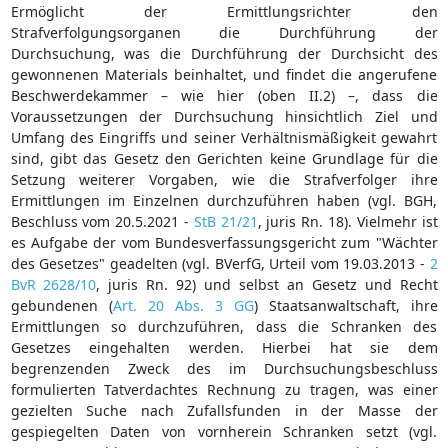
Ermöglicht der Ermittlungsrichter den
Strafverfolgungsorganen die Durchführung der
Durchsuchung, was die Durchführung der Durchsicht des
gewonnenen Materials beinhaltet, und findet die angerufene
Beschwerdekammer – wie hier (oben II.2) –, dass die
Voraussetzungen der Durchsuchung hinsichtlich Ziel und
Umfang des Eingriffs und seiner Verhältnismäßigkeit gewahrt
sind, gibt das Gesetz den Gerichten keine Grundlage für die
Setzung weiterer Vorgaben, wie die Strafverfolger ihre
Ermittlungen im Einzelnen durchzuführen haben (vgl. BGH,
Beschluss vom 20.5.2021 -
StB 21/21
, juris Rn. 18). Vielmehr ist
es Aufgabe der vom Bundesverfassungsgericht zum "Wächter
des Gesetzes" geadelten (vgl. BVerfG, Urteil vom 19.03.2013 -
2
BvR 2628/10
, juris Rn. 92) und selbst an Gesetz und Recht
gebundenen (
Art. 20 Abs. 3 GG
) Staatsanwaltschaft, ihre
Ermittlungen so durchzuführen, dass die Schranken des
Gesetzes eingehalten werden. Hierbei hat sie dem
begrenzenden Zweck des im Durchsuchungsbeschluss
formulierten Tatverdachtes Rechnung zu tragen, was einer
gezielten Suche nach Zufallsfunden in der Masse der
gespiegelten Daten von vornherein Schranken setzt (vgl.