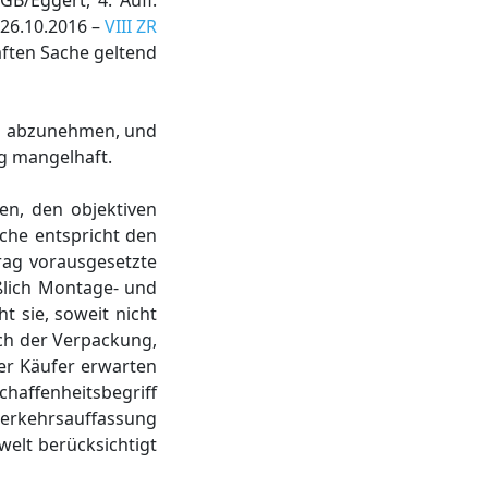
B/Eggert, 4. Aufl.
 26.10.2016 –
VIII ZR
aften Sache geltend
ug abzunehmen, und
ug mangelhaft.
en, den objektiven
ache entspricht den
trag vorausgesetzte
ßlich Montage- und
t sie, soweit nicht
ch der Verpackung,
er Käufer erwarten
affenheitsbegriff
 Verkehrsauffassung
elt berücksichtigt