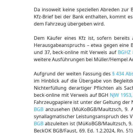
Da insoweit keine speziellen Abreden zur
Kfz-Brief bei der Bank enthalten, kommt es 
dem Fahrzeug übergeben wird.
Dem Käufer eines Kfz ist, sofern bereits 
Herausgabeanspruchs – etwa gegen eine B
und 37, beck-online mit Verweis auf
BGHZ 
weitere Ausführungen bei Müller/Hempel AcP
Aufgrund der weiten Fassung des
§ 434 Abs
im Hinblick auf die Übergabe von Begleit
Nichterfüllung derartiger Pflichten als S
beck-online mit Verweis auf BGH
NJW 1953,
Fahrzeugpapiere ist unter der Geltung der
BGB
anzusehen (MüKoBGB/Maultzsch, 9. A
synallagmatischer Leistungsanspruch des 
BGB
abzuleiten ist (MüKoBGB/Maultzsch, 9.
BeckOK BGB/Faust, 69. Ed. 1.2.2024, Rn. 51