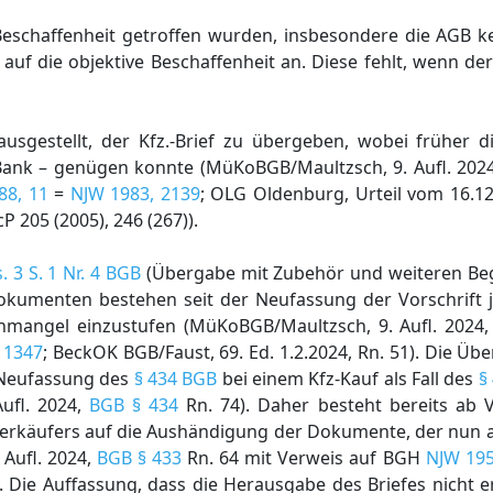
 Beschaffenheit getroffen wurden, insbesondere die AGB 
auf die objektive Beschaffenheit an. Diese fehlt, wenn der 
ausgestellt, der Kfz.-Brief zu übergeben, wobei früher d
ank – genügen konnte (MüKoBGB/Maultzsch, 9. Aufl. 202
88, 11
=
NJW 1983, 2139
; OLG Oldenburg, Urteil vom 16.1
 205 (2005), 246 (267)).
. 3 S. 1 Nr. 4 BGB
(Übergabe mit Zubehör und weiteren Be
dokumenten bestehen seit der Neufassung der Vorschrift 
achmangel einzustufen (MüKoBGB/Maultzsch, 9. Aufl. 2024
 1347
; BeckOK BGB/Faust, 69. Ed. 1.2.2024, Rn. 51). Die Üb
 Neufassung des
§ 434 BGB
bei einem Kfz-Kauf als Fall des
§
ufl. 2024,
BGB § 434
Rn. 74). Daher besteht bereits ab V
Verkäufers auf die Aushändigung der Dokumente, der nun
 Aufl. 2024,
BGB § 433
Rn. 64 mit Verweis auf BGH
NJW 195
). Die Auffassung, dass die Herausgabe des Briefes nicht 