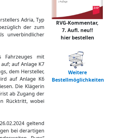
stellers Adria, Typ
RVG-Kommentar,
 bezüglich der zum
7. Aufl. neu!!
s unverbindlicher
hier bestellen
es Fahrzeuges mit
 auf; auf Anlage K7
gs, dem Hersteller,
Weitere
wird auf Anlage K6
Bestellmöglichkeiten
iesen. Die Klägerin
Frist ab Zugang der
n Rücktritt, wobei
26.02.2024 geltend
gen bei derartigen