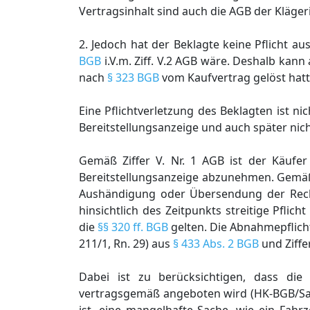
Vertragsinhalt sind auch die AGB der Kläge
2. Jedoch hat der Beklagte keine Pflicht a
BGB
i.V.m. Ziff. V.2 AGB wäre. Deshalb kan
nach
§ 323 BGB
vom Kaufvertrag gelöst hatt
Eine Pflichtverletzung des Beklagten ist 
Bereitstellungsanzeige und auch später nic
Gemäß Ziffer V. Nr. 1 AGB ist der Käufe
Bereitstellungsanzeige abzunehmen. Gemäß Z
Aushändigung oder Übersendung der Rechn
hinsichtlich des Zeitpunkts streitige Pflic
die
§§ 320 ff. BGB
gelten. Die Abnahmepflicht 
211/1, Rn. 29) aus
§ 433 Abs. 2 BGB
und Ziffer
Dabei ist zu berücksichtigen, dass di
vertragsgemäß angeboten wird (HK-BGB/Saen