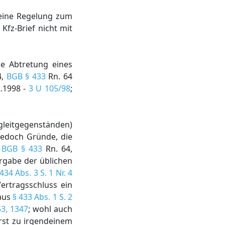
keine Regelung zum
Kfz-Brief nicht mit
ie Abtretung eines
4,
BGB § 433
Rn. 64
2.1998 -
3 U 105/98
;
gleitgegenständen)
jedoch Gründe, die
,
BGB § 433
Rn. 64,
ergabe der üblichen
 434 Abs. 3 S. 1 Nr. 4
ertragsschluss ein
 aus
§ 433 Abs. 1 S. 2
3, 1347
; wohl auch
erst zu irgendeinem