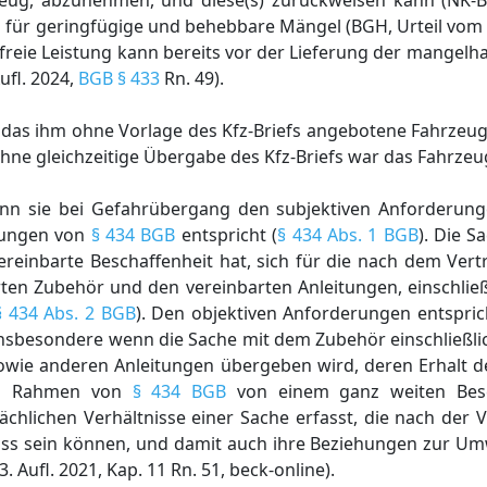
zeug, abzunehmen, und diese(s) zurückweisen kann (NK-BG
uch für geringfügige und behebbare Mängel (BGH, Urteil vom
elfreie Leistung kann bereits vor der Lieferung der mangelh
fl. 2024,
BGB § 433
Rn. 49).
t, das ihm ohne Vorlage des Kfz-Briefs angebotene Fahrze
hne gleichzeitige Übergabe des Kfz-Briefs war das Fahrze
enn sie bei Gefahrübergang den subjektiven Anforderung
rungen von
§ 434 BGB
entspricht (
§ 434 Abs. 1 BGB
). Die S
ereinbarte Beschaffenheit hat, sich für die nach dem Ver
en Zubehör und den vereinbarten Anleitungen, einschlie
§ 434 Abs. 2 BGB
). Den objektiven Anforderungen entsprich
nsbesondere wenn die Sache mit dem Zubehör einschließli
sowie anderen Anleitungen übergeben wird, deren Erhalt d
im Rahmen von
§ 434 BGB
von einem ganz weiten Besch
ächlichen Verhältnisse einer Sache erfasst, die nach der
uss sein können, und damit auch ihre Beziehungen zur Umw
 Aufl. 2021, Kap. 11 Rn. 51, beck-online).