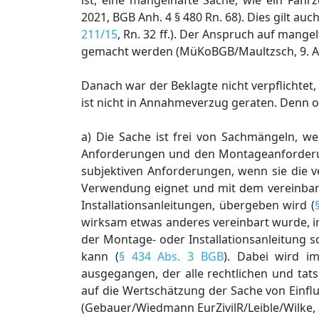
ist, eine mangelhafte Sache, wie ein Fahr
2021, BGB Anh. 4 § 480 Rn. 68). Dies gilt a
211/15
, Rn. 32 ff.). Der Anspruch auf mang
gemacht werden (MüKoBGB/Maultzsch, 9. Au
Danach war der Beklagte nicht verpflichte
ist nicht in Annahmeverzug geraten. Denn o
a) Die Sache ist frei von Sachmängeln, w
Anforderungen und den Montageanforde
subjektiven Anforderungen, wenn sie die v
Verwendung eignet und mit dem vereinbart
Installationsanleitungen, übergeben wird (
wirksam etwas anderes vereinbart wurde, i
der Montage- oder Installationsanleitung 
kann (
§ 434 Abs. 3 BGB
). Dabei wird 
ausgegangen, der alle rechtlichen und tats
auf die Wertschätzung der Sache von Einfl
(Gebauer/Wiedmann EurZivilR/Leible/Wilke, 3.