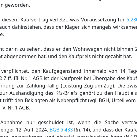
rin geworden.
us diesem Kaufvertrag verletzt, was Voraussetzung für
§ 28
n auch dahinstehen, dass der Kläger sich mangels wirksamer
e.
nicht darin zu sehen, dass er den Wohnwagen nicht binnen
ht abgenommen hat, und den Kaufpreis nicht gezahlt hat.
r verpflichtet, den Kaufgegenstand innerhalb von 14 T
iff. III. Nr. 1 AGB ist der Kaufpreis bei Übergabe des K
ung zur Zahlung fällig (Leistung Zug-um-Zug). Die zwi
ht zur Aushändigung des Kfz-Briefs gehört zu den Hauptleis
trifft den Beklagten als Nebenpflicht (vgl. BGH, Urteil vom 
 V. Nr. 1 AGB.
e Abnahme nur geschuldet ist, wenn die Sache vertr
ger, 12. Aufl. 2024,
BGB § 433
Rn. 14), und dass der Käufe