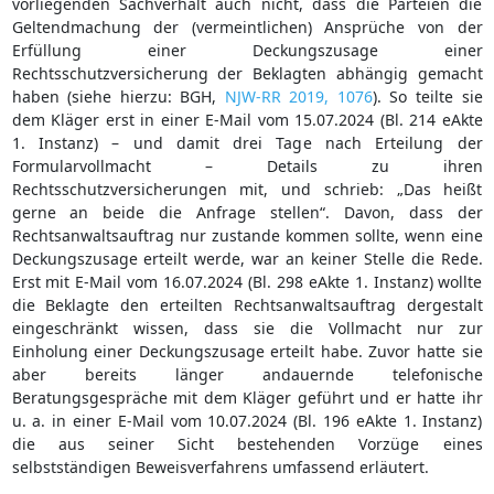
vorliegenden Sachverhalt auch nicht, dass die Parteien die
Geltendmachung der (vermeintlichen) Ansprüche von der
Erfüllung einer Deckungszusage einer
Rechtsschutzversicherung der Beklagten abhängig gemacht
haben (siehe hierzu: BGH,
NJW-RR 2019, 1076
). So teilte sie
dem Kläger erst in einer E-Mail vom 15.07.2024 (Bl. 214 eAkte
1. Instanz) – und damit drei Tage nach Erteilung der
Formularvollmacht – Details zu ihren
Rechtsschutzversicherungen mit, und schrieb: „Das heißt
gerne an beide die Anfrage stellen“. Davon, dass der
Rechtsanwaltsauftrag nur zustande kommen sollte, wenn eine
Deckungszusage erteilt werde, war an keiner Stelle die Rede.
Erst mit E-Mail vom 16.07.2024 (Bl. 298 eAkte 1. Instanz) wollte
die Beklagte den erteilten Rechtsanwaltsauftrag dergestalt
eingeschränkt wissen, dass sie die Vollmacht nur zur
Einholung einer Deckungszusage erteilt habe. Zuvor hatte sie
aber bereits länger andauernde telefonische
Beratungsgespräche mit dem Kläger geführt und er hatte ihr
u. a. in einer E-Mail vom 10.07.2024 (Bl. 196 eAkte 1. Instanz)
die aus seiner Sicht bestehenden Vorzüge eines
selbstständigen Beweisverfahrens umfassend erläutert.