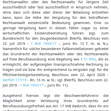
Rechtsanwältin oder des Rechtsanwalts für längere Zeit
ausschließlich oder fast ausschließlich in Anspruch nehmen,
ohne dass sich diese oder dieser der Belastung entziehen
kann, kann die Höhe der Vergütung für den betroffenen
Rechtsanwalt existenzielle Bedeutung gewinnen. Eine zu
geringe Vergütung kann in diesen Fällen sogar zu einer
wirtschaftlichen Existenzbedrohung führen (vgl. zum
Bundesrecht für den Zeugenbeistand: BVerfG, Beschluss vom
22. Juli 2019 -
1 BvR 1955/17
-, juris Rn. 12 f. m. w. N.).
Namentlich für solche besonderen Fallkonstellationen gebietet
das Grundrecht der Rechtsanwältin oder des Rechtsanwalts
auf freie Berufsausübung eine Regelung wie
§ 51 RVG
, die es
ermöglicht, der aufgezeigten Inanspruchnahme Rechnung zu
tragen und sie bzw. ihn entsprechend zu vergüten (vgl. für die
Pflichtverteidigerbestellung: Beschluss vom 22. April 2020 -
VerfGH 177/19
- Rn. 13 m. w. N.; vgl. BVerfG, Beschluss vom 22.
Juli 2019 -
1 BvR 1955/17
-, juris Rn. 11).
Ausgehend hiervon legt die Beschwerdeführerin die
Möglichkeit einer Verletzung ihres Grundrechts auf
Berufsausübungsfreiheit aus Art. 17 VvB dadurch, dass ihr ein