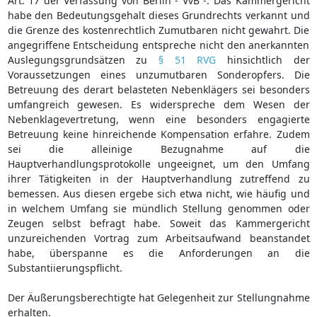
Art. 17 der Verfassung von Berlin - VvB -. Das Kammergericht
habe den Bedeutungsgehalt dieses Grundrechts verkannt und
die Grenze des kostenrechtlich Zumutbaren nicht gewahrt. Die
angegriffene Entscheidung entspreche nicht den anerkannten
Auslegungsgrundsätzen zu
§ 51 RVG
hinsichtlich der
Voraussetzungen eines unzumutbaren Sonderopfers. Die
Betreuung des derart belasteten Nebenklägers sei besonders
umfangreich gewesen. Es widerspreche dem Wesen der
Nebenklagevertretung, wenn eine besonders engagierte
Betreuung keine hinreichende Kompensation erfahre. Zudem
sei die alleinige Bezugnahme auf die
Hauptverhandlungsprotokolle ungeeignet, um den Umfang
ihrer Tätigkeiten in der Hauptverhandlung zutreffend zu
bemessen. Aus diesen ergebe sich etwa nicht, wie häufig und
in welchem Umfang sie mündlich Stellung genommen oder
Zeugen selbst befragt habe. Soweit das Kammergericht
unzureichenden Vortrag zum Arbeitsaufwand beanstandet
habe, überspanne es die Anforderungen an die
Substantiierungspflicht.
Der Äußerungsberechtigte hat Gelegenheit zur Stellungnahme
erhalten.