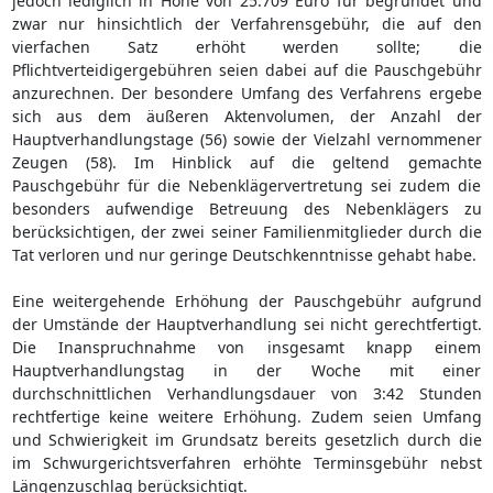
jedoch lediglich in Höhe von 25.709 Euro für begründet und
zwar nur hinsichtlich der Verfahrensgebühr, die auf den
vierfachen Satz erhöht werden sollte; die
Pflichtverteidigergebühren seien dabei auf die Pauschgebühr
anzurechnen. Der besondere Umfang des Verfahrens ergebe
sich aus dem äußeren Aktenvolumen, der Anzahl der
Hauptverhandlungstage (56) sowie der Vielzahl vernommener
Zeugen (58). Im Hinblick auf die geltend gemachte
Pauschgebühr für die Nebenklägervertretung sei zudem die
besonders aufwendige Betreuung des Nebenklägers zu
berücksichtigen, der zwei seiner Familienmitglieder durch die
Tat verloren und nur geringe Deutschkenntnisse gehabt habe.
Eine weitergehende Erhöhung der Pauschgebühr aufgrund
der Umstände der Hauptverhandlung sei nicht gerechtfertigt.
Die Inanspruchnahme von insgesamt knapp einem
Hauptverhandlungstag in der Woche mit einer
durchschnittlichen Verhandlungsdauer von 3:42 Stunden
rechtfertige keine weitere Erhöhung. Zudem seien Umfang
und Schwierigkeit im Grundsatz bereits gesetzlich durch die
im Schwurgerichtsverfahren erhöhte Terminsgebühr nebst
Längenzuschlag berücksichtigt.