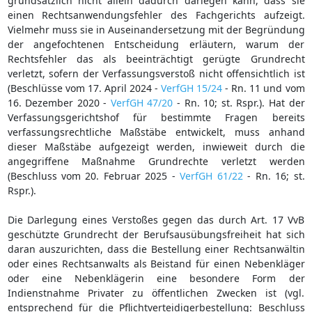
grundsätzlich nicht allein dadurch darlegen kann, dass sie
einen Rechtsanwendungsfehler des Fachgerichts aufzeigt.
Vielmehr muss sie in Auseinandersetzung mit der Begründung
der angefochtenen Entscheidung erläutern, warum der
Rechtsfehler das als beeinträchtigt gerügte Grundrecht
verletzt, sofern der Verfassungsverstoß nicht offensichtlich ist
(Beschlüsse vom 17. April 2024 -
VerfGH 15/24
- Rn. 11 und vom
16. Dezember 2020 -
VerfGH 47/20
- Rn. 10; st. Rspr.). Hat der
Verfassungsgerichtshof für bestimmte Fragen bereits
verfassungsrechtliche Maßstäbe entwickelt, muss anhand
dieser Maßstäbe aufgezeigt werden, inwieweit durch die
angegriffene Maßnahme Grundrechte verletzt werden
(Beschluss vom 20. Februar 2025 -
VerfGH 61/22
- Rn. 16; st.
Rspr.).
Die Darlegung eines Verstoßes gegen das durch Art. 17 VvB
geschützte Grundrecht der Berufsausübungsfreiheit hat sich
daran auszurichten, dass die Bestellung einer Rechtsanwältin
oder eines Rechtsanwalts als Beistand für einen Nebenkläger
oder eine Nebenklägerin eine besondere Form der
Indienstnahme Privater zu öffentlichen Zwecken ist (vgl.
entsprechend für die Pflichtverteidigerbestellung: Beschluss