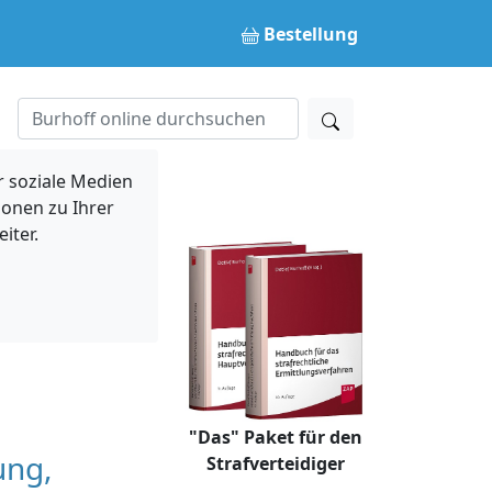
Bestellung
 soziale Medien
ionen zu Ihrer
iter.
"Das" Paket für den
ung,
Strafverteidiger