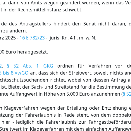
. a. dann von Amts wegen geändert werden, wenn das Verf
 in der Rechtsmittelinstanz schwebt.
de des Antragstellers hindert den Senat nicht daran, di
n zu ändern.
rz 2025 -
16 E 782/23
-, juris, Rn. 4 f., m. w. N.
00 Euro herabgesetzt.
2
,
§ 52 Abs. 1 GKG
ordnen für Verfahren vor de
 5 bis 8 VwGO
an, dass sich der Streitwert, soweit nichts an
chtsschutzsuchenden richtet, wobei von dessen Antrag 
st. Bietet der Sach- und Streitstand für die Bestimmung de
nnte Auffangwert in Höhe von 5.000 Euro anzunehmen (
§ 5
n Klageverfahren wegen der Erteilung oder Entziehung e
Nutzung der Fahrerlaubnis in Rede steht, von dem doppelt
hier - lediglich die Fahrerlaubnis zur Fahrgastbeförderu
r Streitwert im Klageverfahren mit dem einfachen Auffangw