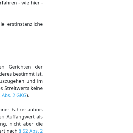
ahren - wie hier -
e erstinstanzliche
n Gerichten der
deres bestimmt ist,
auszugehen und im
s Streitwerts keine
2 Abs. 2 GKG
).
iner Fahrerlaubnis
en Auffangwert als
ng, nicht aber die
ert nach
§ 52 Abs. 2