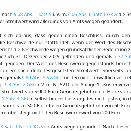
e nach
§ 68 Abs. 1 Satz 5
i. V. m.
§ 66 Abs. 6 Satz 1 GKG
die Be
 Der Streitwert wird allerdings von Amts wegen geändert.
bt sich daraus, dass gegen einen Beschluss, durch den
 die Beschwerde nur stattfindet, wenn der Wert des Bes
ericht die Beschwerde wegen grundsätzlicher Bedeutung z
ließlich 31. Dezember 2025 geltenden und gemäß
§ 72 Sa
icht gegeben. Der Wert des Beschwerdegegenstands berec
bühren nach dem festgesetzten Streitwert einerseits u
hren gemäß
§ 80 Abs. 5 VwGO
für den nicht anwaltlich vertre
gl.
§ 3 Abs. 2 GKG
i. V. m. Nr. 5210 der Anlage 1 - Kostenverze
Streitwert von 5.000 Euro Gerichtsgebühren in Höhe von 2
. 1 Satz 3 GKG
). Selbst bei Festsetzung des niedrigsten, in
von bis zu 500 Euro fielen Gerichtsgebühren von 60 Euro 
Euro übersteigt nicht den Beschwerdewert von 200 Euro.
 3 Satz 1 Nr. 2 GKG
von Amts wegen geändert. Nach dieser V