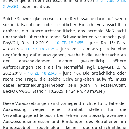
Schwierigkeiten der Rechtssache im Sinne von
§ 124 Abs. 2 Nr.
2 VwGO
liegen nicht vor.
Solche Schwierigkeiten weist eine Rechtssache dann auf, wenn
sie in tatsächlicher oder rechtlicher Hinsicht voraussichtlich
größere, d.h. überdurchschnittliche, das normale Maß nicht
unerheblich überschreitende Schwierigkeiten verursacht (vgl.
BayVGH, B. v. 1.2.2019 –
10 ZB 18.2455
– juris Rn. 15; B. v.
4.3.2019 –
10 ZB 18.2195
– juris Rn. 17 m.w.N.). Es ist eine
Begründung dafür anzugeben, weshalb die Rechtssache an
den entscheidenden Richter (wesentlich) höhere
Anforderungen stellt als im Normalfall (vgl. BayVGH, B. v.
20.2.2019 –
10 ZB 18.2343
– juris 18). Die tatsächliche oder
rechtliche Frage, die solche Schwierigkeiten aufwirft, muss
dabei entscheidungserheblich sein (Roth in Posser/Wolff,
BeckOK VwGO, Stand 1.10.2025, § 124 Rn. 43 m.w.N.).
Diese Voraussetzungen sind vorliegend nicht erfüllt. Fälle der
Ausweisung wegen einer Straftat stellen für die
Verwaltungsgerichte auch bei Fehlen von spezialpräventiven
Ausweisungsinteressen und Bindungen des Betroffenen im
Bundesgebiet regelmäßig keine überdurchschnittliche