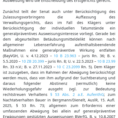
Ausweisung wird die Entscheidung des Erstgerichts gerecht.
Zunächst teilt der Senat auch unter Berücksichtigung des
Zulassungsvorbringens die Auffassung des
Verwaltungsgerichts, dass im Fall des Klägers unter
Berücksichtigung der individuellen Tatumstände ein
generalpräventives Ausweisungsinteresse vorliegt. Gerade bei
dem abgeurteilten Betäubungsmitteldelikt können nach
allgemeiner Lebenserfahrung aufenthaltsbeendende
Maßnahmen eine generalpräventive Wirkung entfalten
(BayVGH, U. v. 4.12.2023 –
10 B 23.963
– juris Rn. 36; B. v.
5.5.2020 –
10 ZB 20.399
– juris Rn. 8; U. v. 22.5.2023 –
10 B 23.99
Rn. 33 n.V.; B. v. 27.11.2023 –
10 C 23.2099
Rn. 5). Dem Kläger
ist zuzugeben, dass im Rahmen der Abwägung berücksichtigt
werden muss, dass von ihm aufgrund der Suchtberatung und
daraus folgender Abstinenz (vermutlich) keine
Wiederholungsgefahr ausgeht (vgl. zur Bedeutung
rechtstreuen Verhaltens
§ 53 Abs. 2 a.E. AufenthG
; zum
Nachtatverhalten Bauer in Bergmann/Dienelt, AuslR, 15. Aufl.
2025, § 53 Rn. 73; allgemein zum Erfordernis einer
umfassenden Abwägung bei allein auf generalpräventive
Erwägungen gestützten Ausweisungen BVerfG, B. v. 10.8.2007