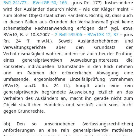
BvR 241/77
–
BVerfGE 50, 166
– juris Rn. 177). Insbesondere
wird der Ausländer dadurch nicht – wie der Kläger meint –
zum bloßen Objekt staatlichen Handelns. Richtig ist, dass auch
in diesen Fällen aus Gründen der Verhältnismäßigkeit keine
schematische Rechtsanwendung erfolgen darf (vgl. etwa
BVerfG, B. v. 10.8.2007 –
2 BvR 535/06
–
BVerfGK 12, 37
– juris
Rn. 24 ff. m.w.N.). Soweit Ausländerbehörden und
Verwaltungsgerichte aber den Grundsatz der
Verhältnismäßigkeit wahren, indem sie auch bei der Prüfung
eines generalpräventiven Ausweisungsinteresses die
konkreten, individuellen Tatumstände in den Blick nehmen
und im Rahmen der erforderlichen Abwägung eine
umfassende, ergebnisoffene Einzelfallprüfung vornehmen
(BVerfG, a.a.O. Rn. 24 ff.), knüpft auch eine rein
generalpräventiv begründete Ausweisung letztlich an das
Verhalten des Ausländers an, macht ihn gerade nicht zum
Objekt staatlichen Handelns und verstößt auch sonst nicht
gegen Grundrechte.
bb) Den so umschriebenen (verfassungsrechtlichen)
Anforderungen an eine rein generalpräventiv motivierte