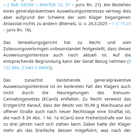
–
2 BvR 535/06
–
BVerfGK 12, 37
– juris Rn. 27). Am Bestehen
eines generalpräventiven Ausweisungsinteresses vermag dies
aber aufgrund der Schwere der vom Kläger begangenen
Anlasstat nichts zu ändern (BVerwG, U. v. 24.3.2025 –
1 C 15.23
– juris Rn. 16).
Das Verwaltungsgericht hat zu Recht und vom
Zulassungsvorbringen unbeanstandet festgestellt, dass dieses
Ausweisungsinteresse auch noch aktuell ist. Auf die
entsprechende Begründung kann der Senat Bezug nehmen (
§
122 Abs. 2 Satz 3 VwGO
).
Das zunächst bestehende generalpräventive
Ausweisungsinteresse ist im konkreten Fall des Klägers auch
nicht durch die Neuregelungen des Konsum-
Cannabisgesetzes (KCanG) entfallen. Zu Recht verweist das
Erstgericht darauf, dass der Besitz von 95,99 g Marihuana auf
offener Straße auch nach neuer Rechtslage eine Straftat ist,
die nach § 34 Abs. 1 Nr. 1a KCanG eine Freiheitsstrafe von bis
zu drei Jahren nach sich ziehen kann. Dabei hatte der Kläger
mehr als das Dreifache dessen mitgeführt, was nach der