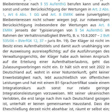
Bleibeinteresse nach
§ 55 AufenthG
berufen kann und auch
sonst und unter Berücksichtigung der Wertungen in
Art. 2 Abs.
1
,
Art 6 Abs. 1 GG
und
Art. 8 EMRK
seine (unvertypten)
Bleibeinteressen nicht schwer wiegen (vgl. zur notwendigen
Berücksichtigung insbesondere der Wertungen aus
Art. 8
EMRK
jenseits der Typisierungen von
§ 54 AufenthG
im
Rahmen der Verhältnismäßigkeit BVerfG, B. v. 10.8.2007 –
2 BvR
535/06
–
BVerfGK 12, 37
– juris Rn. 19). Der Kläger ist nicht im
Besitz eines Aufenthaltstitels und damit auch unabhängig von
der Ausweisung ausreisepflichtig; auf die Ausführungen des
Verwaltungsgerichts, der Kläger habe auch keinen Anspruch
auf die Erteilung einer Aufenthaltserlaubnis, geht das
Zulassungsvorbringen nicht ein. Er hält sich erst seit 2022 in
Deutschland auf, wohnt in einer Notunterkunft, geht keiner
Erwerbstätigkeit nach, lebt ausschließlich von öffentlichen
Leistungen und hat mit einem B1-Sprachzertifikat sowie einem
Integrationskurs auch sonst nur relativ geringe
Integrationsleistungen vorzuweisen. Mit seiner ukrainischen
Verlobten, die erst lange nach ihm nach Deutschland gezogen
ist, unterhält er keinen gemeinsamen Hausstand. Dass die
Eheschließung derzeit nicht absehbar ist, räumt er selbst ein;