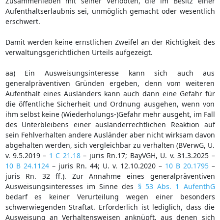
Zusammenleben mit seiner Verlobten, die im Besitz einer
Aufenthaltserlaubnis sei, unmöglich gemacht oder wesentlich
erschwert.
Damit werden keine ernstlichen Zweifel an der Richtigkeit des
verwaltungsgerichtlichen Urteils aufgezeigt.
aa) Ein Ausweisungsinteresse kann sich auch aus
generalpräventiven Gründen ergeben, denn vom weiteren
Aufenthalt eines Ausländers kann auch dann eine Gefahr für
die öffentliche Sicherheit und Ordnung ausgehen, wenn von
ihm selbst keine (Wiederholungs-)Gefahr mehr ausgeht, im Fall
des Unterbleibens einer ausländerrechtlichen Reaktion auf
sein Fehlverhalten andere Ausländer aber nicht wirksam davon
abgehalten werden, sich vergleichbar zu verhalten (BVerwG, U.
v. 9.5.2019 –
1 C 21.18
– juris Rn.17; BayVGH, U. v. 31.3.2025 –
10 B 24.1124
– juris Rn. 44; U. v. 12.10.2020 –
10 B 20.1795
–
juris Rn. 32 ff.). Zur Annahme eines generalpräventiven
Ausweisungsinteresses im Sinne des
§ 53 Abs. 1 AufenthG
bedarf es keiner Verurteilung wegen einer besonders
schwerwiegenden Straftat. Erforderlich ist lediglich, dass die
Ausweisung an Verhaltensweisen anknüpft, aus denen sich