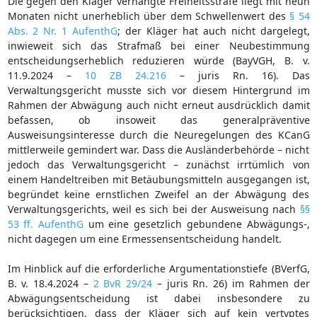
Die gegen den Kläger verhängte Freiheitsstrafe liegt mit neun
Monaten nicht unerheblich über dem Schwellenwert des
§ 54
Abs. 2 Nr. 1 AufenthG
; der Kläger hat auch nicht dargelegt,
inwieweit sich das Strafmaß bei einer Neubestimmung
entscheidungserheblich reduzieren würde (BayVGH, B. v.
11.9.2024 –
10 ZB 24.216
– juris Rn. 16). Das
Verwaltungsgericht musste sich vor diesem Hintergrund im
Rahmen der Abwägung auch nicht erneut ausdrücklich damit
befassen, ob insoweit das generalpräventive
Ausweisungsinteresse durch die Neuregelungen des KCanG
mittlerweile gemindert war. Dass die Ausländerbehörde – nicht
jedoch das Verwaltungsgericht – zunächst irrtümlich von
einem Handeltreiben mit Betäubungsmitteln ausgegangen ist,
begründet keine ernstlichen Zweifel an der Abwägung des
Verwaltungsgerichts, weil es sich bei der Ausweisung nach
§§
53 ff. AufenthG
um eine gesetzlich gebundene Abwägungs-,
nicht dagegen um eine Ermessensentscheidung handelt.
Im Hinblick auf die erforderliche Argumentationstiefe (BVerfG,
B. v. 18.4.2024 –
2 BvR 29/24
– juris Rn. 26) im Rahmen der
Abwägungsentscheidung ist dabei insbesondere zu
berücksichtigen, dass der Kläger sich auf kein vertyptes