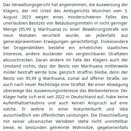
Das Verwaltungsgericht hat angenommen, die Ausweisung der
Klägers, der mit Urteil des Amtsgerichts München vom 3.
August 2023 wegen eines minderschweren Falles des
unerlaubten Besitzes von Betäubungsmitteln in nicht geringer
Menge (95,99 g Marihuana) zu einer Bewährungsstrafe von
neun Monaten verurteilt wurde, sei jedenfalls aus
generalpräventiven Erwägungen gerechtfertigt. Insbesondere
bei Drogendelikten bestehe ein erhebliches staatliches
Interesse, andere Ausländer von vergleichbaren Straftaten
abzuschrecken. Daran ändere im Falle des Klägers auch der
Umstand nichts, dass der Besitz von Marihuana mittlerweile
milder bestraft werde bzw. gänzlich straffrei bleibe, denn der
Besitz von 95,99 g Marihuana, zumal auf offener Straße, sei
auch nach neuer Rechtslage eine Straftat. Bei einer Abwägung
überwiege das Ausweisungsinteresse das Bleibeinteresse. Der
Kläger halte sich erst seit 2022 in Deutschland auf, habe keine
Aufenthaltserlaubnis und auch keinen Anspruch auf eine
solche. Er wohne in einer Notunterkunft und lebe
ausschließlich von öffentlichen Leistungen. Die Eheschließung
mit seiner ukrainischer Verlobten stehe nicht unmittelbar
bevor, es bestünden getrennte Wohnsitze, gegebenenfalls