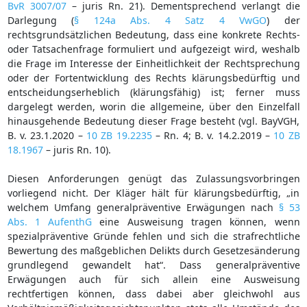
BvR 3007/07
– juris Rn. 21). Dementsprechend verlangt die
Darlegung (
§ 124a Abs. 4 Satz 4 VwGO
) der
rechtsgrundsätzlichen Bedeutung, dass eine konkrete Rechts-
oder Tatsachenfrage formuliert und aufgezeigt wird, weshalb
die Frage im Interesse der Einheitlichkeit der Rechtsprechung
oder der Fortentwicklung des Rechts klärungsbedürftig und
entscheidungserheblich (klärungsfähig) ist; ferner muss
dargelegt werden, worin die allgemeine, über den Einzelfall
hinausgehende Bedeutung dieser Frage besteht (vgl. BayVGH,
B. v. 23.1.2020 –
10 ZB 19.2235
– Rn. 4; B. v. 14.2.2019 –
10 ZB
18.1967
– juris Rn. 10).
Diesen Anforderungen genügt das Zulassungsvorbringen
vorliegend nicht. Der Kläger hält für klärungsbedürftig, „in
welchem Umfang generalpräventive Erwägungen nach
§ 53
Abs. 1 AufenthG
eine Ausweisung tragen können, wenn
spezialpräventive Gründe fehlen und sich die strafrechtliche
Bewertung des maßgeblichen Delikts durch Gesetzesänderung
grundlegend gewandelt hat“. Dass generalpräventive
Erwägungen auch für sich allein eine Ausweisung
rechtfertigen können, dass dabei aber gleichwohl aus