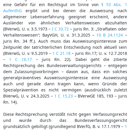
eine Gefahr für ein Rechtsgut im Sinne von
§ 53 Abs. 1
AufenthG
ergibt und bei denen die Ausweisung nach
allgemeiner Lebenserfahrung geeignet erscheint, andere
Ausländer von ähnlichen Verhaltensweisen abzuhalten
(BVerwG, U. v. 3.5.1973 –
I C 33.72
– juris Rn. 3: „Straftaten oder
Verhaltensweisen“; BayVGH, U. v. 31.3.2025 –
10 B 24.1124
–
juris Rn. 34 ff.). Auch muss das Ausweisungsinteresse zum
Zeitpunkt der tatrichterlichen Entscheidung noch aktuell sein
(BVerwG, U. v. 9.5.2019 –
1 C 21.18
– juris Rn.17; U. v. 12.7.2018
–
1 C 16.17
– juris Rn. 22). Dabei geht die zitierte
Rechtsprechung des Bundesverwaltungsgerichts – entgegen
dem Zulassungsvorbringen – davon aus, dass ein solches
generalpräventives Ausweisungsinteresse eine Ausweisung
auch und gerade dann tragen kann, wenn Gründe der
Spezialprävention es nicht vermögen (ausdrücklich zuletzt
BVerwG, U. v. 24.3.2025 –
1 C 15.23
– BVerwGE 185, 193 – juris
Rn. 14).
Diese Rechtsprechung verstößt nicht gegen Verfassungsrecht
und wurde durch das Bundesverfassungsgericht
grundsätzlich gebilligt (grundlegend BVerfG, B. v. 17.1.1979 –
1