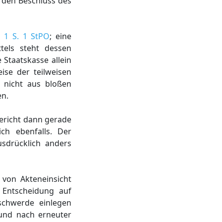
 den Beschluss des
. 1 S. 1 StPO
; eine
tels steht dessen
 Staatskasse allein
ise der teilweisen
 nicht aus bloßen
en.
Gericht dann gerade
ch ebenfalls. Der
sdrücklich anders
 von Akteneinsicht
 Entscheidung auf
eschwerde einlegen
 und nach erneuter