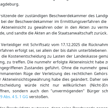
Magdeburg.
orsitzende der zuständigen Beschwerdekammer des Landg
te bei der Beschwerdekammer im Ermittlungsverfahren die 
n Akteneinsicht zu gewähren oder in den Akten zu verm
e, und sandte die Akten an die Staatsanwaltschaft zurück.
 Verteidiger mit Schriftsatz vom 17.12.2025 die Rücknah
hren erfolgt sei, sei allein der bis dahin unterbliebenen 
ei die Kostenentscheidung zu Lasten der Landeskasse ge
ng, zu treffen. Die nunmehr erfolgte Akteneinsicht habe 
ngegriffenen Zustandes geführt. Ohne die nunmehr gewä
mmanenten Rüge der Verletzung des rechtlichen Gehörs 
r Akteneinsichtsgewährung habe dies geändert. Daher sei
ntscheidung würde nicht nur willkürlichen (Nicht-)E
öffnen, sondern auch den "unvermögenden" Bürger sc
19 Abs. 4 S. 1 GG
verstoßen.