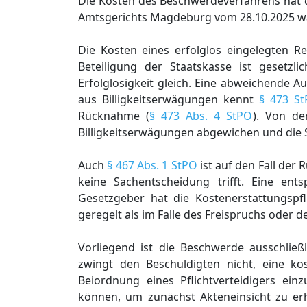
Die Kosten des Beschwerdeverfahrens hat 
Amtsgerichts Magdeburg vom 28.10.2025 wa
Die Kosten eines erfolglos eingelegten Re
Beteiligung der Staatskasse ist gesetzl
Erfolglosigkeit gleich. Eine abweichende 
aus Billigkeitserwägungen kennt
§ 473 S
Rücknahme (
§ 473 Abs. 4 StPO
). Von de
Billigkeitserwägungen abgewichen und die 
Auch
§ 467 Abs. 1 StPO
ist auf den Fall der
keine Sachentscheidung trifft. Eine en
Gesetzgeber hat die Kostenerstattungspf
geregelt als im Falle des Freispruchs oder d
Vorliegend ist die Beschwerde ausschließ
zwingt den Beschuldigten nicht, eine k
Beiordnung eines Pflichtverteidigers ein
können, um zunächst Akteneinsicht zu erh