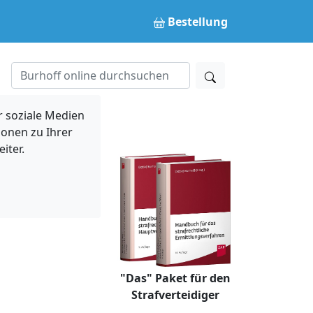
Bestellung
 soziale Medien
ionen zu Ihrer
iter.
"Das" Paket für den
Strafverteidiger