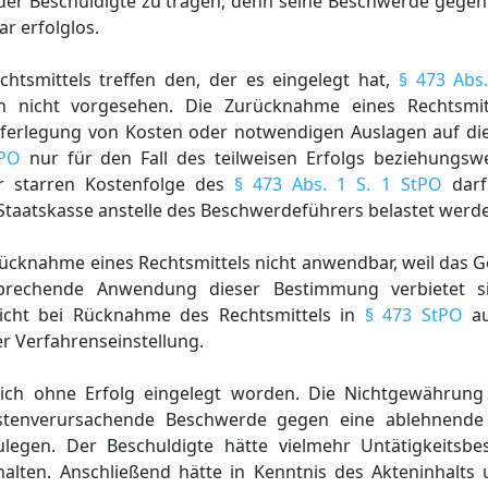
der Beschuldigte zu tragen, denn seine Beschwerde gegen
r erfolglos.
chtsmittels treffen den, der es eingelegt hat,
§ 473 Abs
ich nicht vorgesehen. Die Zurücknahme eines Rechtsmit
Auferlegung von Kosten oder notwendigen Auslagen auf die
tPO
nur für den Fall des teilweisen Erfolgs beziehungswe
r starren Kostenfolge des
§ 473 Abs. 1 S. 1 StPO
darf
Staatskasse anstelle des Beschwerdeführers belastet werd
 Rücknahme eines Rechtsmittels nicht anwendbar, weil das 
tsprechende Anwendung dieser Bestimmung verbietet si
licht bei Rücknahme des Rechtsmittels in
§ 473 StPO
au
er Verfahrenseinstellung.
lich ohne Erfolg eingelegt worden. Die Nichtgewährung
ostenverursachende Beschwerde gegen eine ablehnende
zulegen. Der Beschuldigte hätte vielmehr Untätigkeitsb
alten. Anschließend hätte in Kenntnis des Akteninhalts