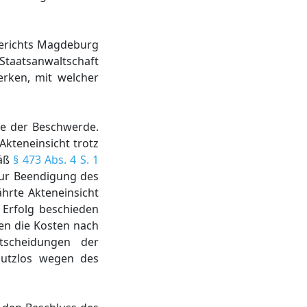
erichts Magdeburg
Staatsanwaltschaft
erken, mit welcher
me der Beschwerde.
Akteneinsicht trotz
mäß
§ 473 Abs. 4 S. 1
zur Beendigung des
hrte Akteneinsicht
Erfolg beschieden
en die Kosten nach
ntscheidungen der
hutzlos wegen des