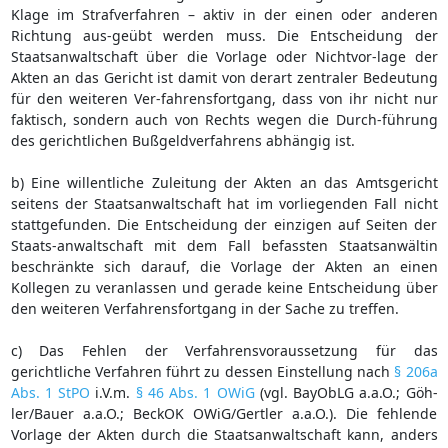
Klage im Strafverfahren – aktiv in der einen oder anderen
Richtung aus-geübt werden muss. Die Entscheidung der
Staatsanwaltschaft über die Vorlage oder Nichtvor-lage der
Akten an das Gericht ist damit von derart zentraler Bedeutung
für den weiteren Ver-fahrensfortgang, dass von ihr nicht nur
faktisch, sondern auch von Rechts wegen die Durch-führung
des gerichtlichen Bußgeldverfahrens abhängig ist.
b) Eine willentliche Zuleitung der Akten an das Amtsgericht
seitens der Staatsanwaltschaft hat im vorliegenden Fall nicht
stattgefunden. Die Entscheidung der einzigen auf Seiten der
Staats-anwaltschaft mit dem Fall befassten Staatsanwältin
beschränkte sich darauf, die Vorlage der Akten an einen
Kollegen zu veranlassen und gerade keine Entscheidung über
den weiteren Verfahrensfortgang in der Sache zu treffen.
c) Das Fehlen der Verfahrensvoraussetzung für das
gerichtliche Verfahren führt zu dessen Einstellung nach
§ 206a
Abs. 1 StPO
i.V.m.
§ 46 Abs. 1 OWiG
(vgl. BayObLG a.a.O.; Göh-
ler/Bauer a.a.O.; BeckOK OWiG/Gertler a.a.O.). Die fehlende
Vorlage der Akten durch die Staatsanwaltschaft kann, anders