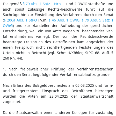
Die gemäß
§ 79 Abs. 1 Satz 1 Nrn
. 1 und 2 OWiG statthafte und
auch sonst zulässige Rechts-beschwerde führt auf die
Sachrüge hin zur Einstellung des Verfahrens durch den Senat
(
§ 206a Abs. 1 StPO
i.V.m.
§ 46 Abs. 1 OWiG
,
§ 79 Abs. 5 Satz 1
OWiG
) und zur klarstellen-den Aufhebung der gerichtlichen
Entscheidung, weil ein von Amts wegen zu beachtendes Ver-
fahrenshindernis vorliegt. Der von der Rechtsbeschwerde
beantragte Freispruch des Betroffe-nen kam angesichts der
einen Freispruch nicht rechtfertigenden Feststellungen des
Urteils nicht in Betracht (vgl. Schmitt/Köhler, StPO 68. Aufl. §
260 Rn. 44).
1. Nach freibeweislicher Prüfung der Verfahrenstatsachen
durch den Senat liegt folgender Ver-fahrensablauf zugrunde:
Nach Erlass des Bußgeldbescheides am 05.03.2025 und form-
und fristgerechtem Einspruch des Betroffenen hiergegen
wurden die Akten am 28.04.2025 der Staatsanwaltschaft
zugeleitet.
Da die Staatsanwältin einen anderen Kollegen für zuständig