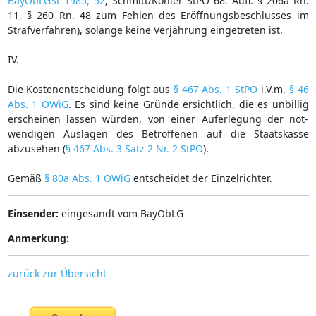
BayObLGSt 1985, 52
; Schmitt/Köhler StPO 68. Aufl. § 206a Rn.
11, § 260 Rn. 48 zum Fehlen des Eröffnungsbeschlusses im
Strafverfahren), solange keine Verjährung eingetreten ist.
IV.
Die Kostenentscheidung folgt aus
§ 467 Abs. 1 StPO
i.V.m.
§ 46
Abs. 1 OWiG
. Es sind keine Gründe ersichtlich, die es unbillig
erscheinen lassen würden, von einer Auferlegung der not-
wendigen Auslagen des Betroffenen auf die Staatskasse
abzusehen (
§ 467 Abs. 3 Satz 2 Nr. 2 StPO
).
Gemäß
§ 80a Abs. 1 OWiG
entscheidet der Einzelrichter.
Einsender:
eingesandt vom BayObLG
Anmerkung:
zurück zur Übersicht