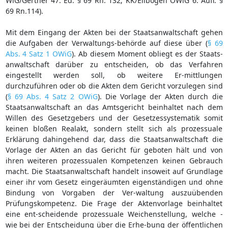
WiG/Gertner 47. Ed. § 69 Rn. 132; KK/Ellbogen OWiG 6. Aufl. §
69 Rn.114).
Mit dem Eingang der Akten bei der Staatsanwaltschaft gehen
die Aufgaben der Verwaltungs-behörde auf diese über (
§ 69
Abs. 4 Satz 1 OWiG
). Ab diesem Moment obliegt es der Staats-
anwaltschaft darüber zu entscheiden, ob das Verfahren
eingestellt werden soll, ob weitere Er-mittlungen
durchzuführen oder ob die Akten dem Gericht vorzulegen sind
(
§ 69 Abs. 4 Satz 2 OWiG
). Die Vorlage der Akten durch die
Staatsanwaltschaft an das Amtsgericht beinhaltet nach dem
Willen des Gesetzgebers und der Gesetzessystematik somit
keinen bloßen Realakt, sondern stellt sich als prozessuale
Erklärung dahingehend dar, dass die Staatsanwaltschaft die
Vorlage der Akten an das Gericht für geboten hält und von
ihren weiteren prozessualen Kompetenzen keinen Gebrauch
macht. Die Staatsanwaltschaft handelt insoweit auf Grundlage
einer ihr vom Gesetz eingeräumten eigenständigen und ohne
Bindung von Vorgaben der Ver-waltung auszuübenden
Prüfungskompetenz. Die Frage der Aktenvorlage beinhaltet
eine ent-scheidende prozessuale Weichenstellung, welche -
wie bei der Entscheidung über die Erhe-bung der öffentlichen