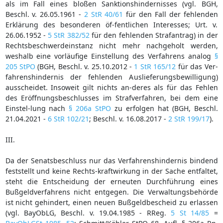
als im Fall eines bloßen Sanktionshindernisses (vgl. BGH,
Beschl. v. 26.05.1961 -
2 StR 40/61
für den Fall der fehlenden
Erklärung des besonderen öf-fentlichen Interesses; Urt. v.
26.06.1952 -
5 StR 382/52
für den fehlenden Strafantrag) in der
Rechtsbeschwerdeinstanz nicht mehr nachgeholt werden,
weshalb eine vorläufige Einstellung des Verfahrens analog
§
205 StPO
(BGH, Beschl. v. 25.10.2012 -
1 StR 165/12
für das Ver-
fahrenshindernis der fehlenden Auslieferungsbewilligung)
ausscheidet. Insoweit gilt nichts an-deres als für das Fehlen
des Eröffnungsbeschlusses im Strafverfahren, bei dem eine
Einstel-lung nach
§ 206a StPO
zu erfolgen hat (BGH, Beschl.
21.04.2021 -
6 StR 102/21
; Beschl. v. 16.08.2017 -
2 StR 199/17
).
III.
Da der Senatsbeschluss nur das Verfahrenshindernis bindend
feststellt und keine Rechts-kraftwirkung in der Sache entfaltet,
steht die Entscheidung der erneuten Durchführung eines
Bußgeldverfahrens nicht entgegen. Die Verwaltungsbehörde
ist nicht gehindert, einen neuen Bußgeldbescheid zu erlassen
(vgl. BayObLG, Beschl. v. 19.04.1985 - RReg.
5 St 14/85
=