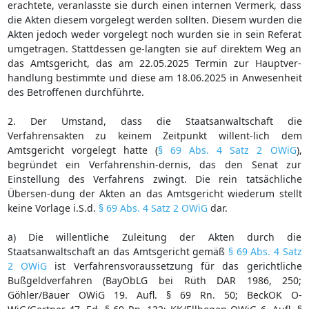
erachtete, veranlasste sie durch einen internen Vermerk, dass
die Akten diesem vorgelegt werden sollten. Diesem wurden die
Akten jedoch weder vorgelegt noch wurden sie in sein Referat
umgetragen. Stattdessen ge-langten sie auf direktem Weg an
das Amtsgericht, das am 22.05.2025 Termin zur Hauptver-
handlung bestimmte und diese am 18.06.2025 in Anwesenheit
des Betroffenen durchführte.
2. Der Umstand, dass die Staatsanwaltschaft die
Verfahrensakten zu keinem Zeitpunkt willent-lich dem
Amtsgericht vorgelegt hatte (
§ 69 Abs. 4 Satz 2 OWiG
),
begründet ein Verfahrenshin-dernis, das den Senat zur
Einstellung des Verfahrens zwingt. Die rein tatsächliche
Übersen-dung der Akten an das Amtsgericht wiederum stellt
keine Vorlage i.S.d.
§ 69 Abs. 4 Satz 2 OWiG
dar.
a) Die willentliche Zuleitung der Akten durch die
Staatsanwaltschaft an das Amtsgericht gemäß
§ 69 Abs. 4 Satz
2 OWiG
ist Verfahrensvoraussetzung für das gerichtliche
Bußgeldverfahren (BayObLG bei Rüth DAR 1986, 250;
Göhler/Bauer OWiG 19. Aufl. § 69 Rn. 50; BeckOK O-