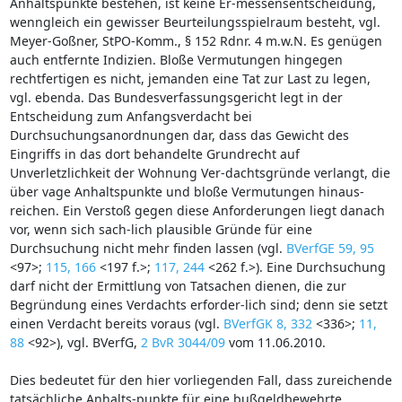
Anhaltspunkte bestehen, ist keine Er-messensentscheidung,
wenngleich ein gewisser Beurteilungsspielraum besteht, vgl.
Meyer-Goßner, StPO-Komm., § 152 Rdnr. 4 m.w.N. Es genügen
auch entfernte Indizien. Bloße Vermutungen hingegen
rechtfertigen es nicht, jemanden eine Tat zur Last zu legen,
vgl. ebenda. Das Bundesverfassungsgericht legt in der
Entscheidung zum Anfangsverdacht bei
Durchsuchungsanordnungen dar, dass das Gewicht des
Eingriffs in das dort behandelte Grundrecht auf
Unverletzlichkeit der Wohnung Ver-dachtsgründe verlangt, die
über vage Anhaltspunkte und bloße Vermutungen hinaus-
reichen. Ein Verstoß gegen diese Anforderungen liegt danach
vor, wenn sich sach-lich plausible Gründe für eine
Durchsuchung nicht mehr finden lassen (vgl.
BVerfGE 59, 95
<97>;
115, 166
<197 f.>;
117, 244
<262 f.>). Eine Durchsuchung
darf nicht der Ermittlung von Tatsachen dienen, die zur
Begründung eines Verdachts erforder-lich sind; denn sie setzt
einen Verdacht bereits voraus (vgl.
BVerfGK 8, 332
<336>;
11,
88
<92>), vgl. BVerfG,
2 BvR 3044/09
vom 11.06.2010.
Dies bedeutet für den hier vorliegenden Fall, dass zureichende
tatsächliche Anhalts-punkte für eine bußgeldbewehrte