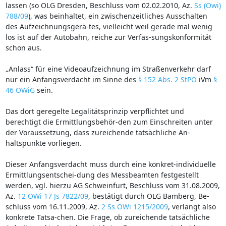
lassen (so OLG Dresden, Beschluss vom 02.02.2010, Az.
Ss (Owi)
788/09
), was beinhaltet, ein zwischenzeitliches Ausschalten
des Aufzeichnungsgerä-tes, vielleicht weil gerade mal wenig
los ist auf der Autobahn, reiche zur Verfas-sungskonformität
schon aus.
„Anlass“ für eine Videoaufzeichnung im Straßenverkehr darf
nur ein Anfangsverdacht im Sinne des
§ 152 Abs. 2 StPO
iVm
§
46 OWiG
sein.
Das dort geregelte Legalitätsprinzip verpflichtet und
berechtigt die Ermittlungsbehör-den zum Einschreiten unter
der Voraussetzung, dass zureichende tatsächliche An-
haltspunkte vorliegen.
Dieser Anfangsverdacht muss durch eine konkret-individuelle
Ermittlungsentschei-dung des Messbeamten festgestellt
werden, vgl. hierzu AG Schweinfurt, Beschluss vom 31.08.2009,
Az.
12 OWi 17 Js 7822/09
, bestätigt durch OLG Bamberg, Be-
schluss vom 16.11.2009, Az.
2 Ss OWi 1215/2009
, verlangt also
konkrete Tatsa-chen. Die Frage, ob zureichende tatsächliche