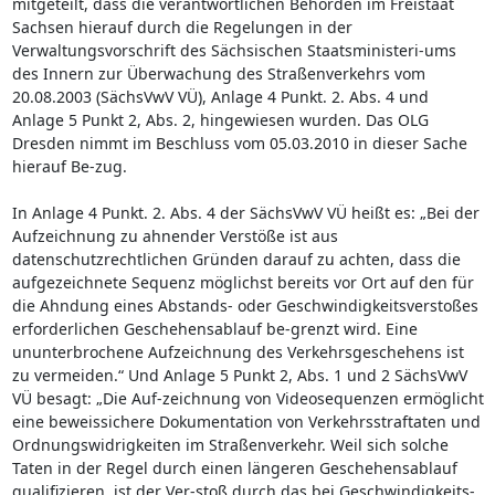
mitgeteilt, dass die verantwortlichen Behörden im Freistaat
Sachsen hierauf durch die Regelungen in der
Verwaltungsvorschrift des Sächsischen Staatsministeri-ums
des Innern zur Überwachung des Straßenverkehrs vom
20.08.2003 (SächsVwV VÜ), Anlage 4 Punkt. 2. Abs. 4 und
Anlage 5 Punkt 2, Abs. 2, hingewiesen wurden. Das OLG
Dresden nimmt im Beschluss vom 05.03.2010 in dieser Sache
hierauf Be-zug.
In Anlage 4 Punkt. 2. Abs. 4 der SächsVwV VÜ heißt es: „Bei der
Aufzeichnung zu ahnender Verstöße ist aus
datenschutzrechtlichen Gründen darauf zu achten, dass die
aufgezeichnete Sequenz möglichst bereits vor Ort auf den für
die Ahndung eines Abstands- oder Geschwindigkeitsverstoßes
erforderlichen Geschehensablauf be-grenzt wird. Eine
ununterbrochene Aufzeichnung des Verkehrsgeschehens ist
zu vermeiden.“ Und Anlage 5 Punkt 2, Abs. 1 und 2 SächsVwV
VÜ besagt: „Die Auf-zeichnung von Videosequenzen ermöglicht
eine beweissichere Dokumentation von Verkehrsstraftaten und
Ordnungswidrigkeiten im Straßenverkehr. Weil sich solche
Taten in der Regel durch einen längeren Geschehensablauf
qualifizieren, ist der Ver-stoß durch das bei Geschwindigkeits-