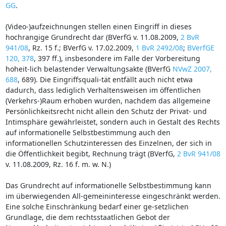
GG
.
(Video-)aufzeichnungen stellen einen Eingriff in dieses
hochrangige Grundrecht dar (BVerfG v. 11.08.2009,
2 BvR
941/08
, Rz. 15 f.; BVerfG v. 17.02.2009,
1 BvR 2492/08
;
BVerfGE
120, 378
, 397 ff.), insbesondere im Falle der Vorbereitung
hoheit-lich belastender Verwaltungsakte (BVerfG
NVwZ 2007,
688
, 689). Die Eingriffsquali-tät entfällt auch nicht etwa
dadurch, dass lediglich Verhaltensweisen im öffentlichen
(Verkehrs-)Raum erhoben wurden, nachdem das allgemeine
Persönlichkeitsrecht nicht allein den Schutz der Privat- und
Intimsphäre gewährleistet, sondern auch in Gestalt des Rechts
auf informationelle Selbstbestimmung auch den
informationellen Schutzinteressen des Einzelnen, der sich in
die Öffentlichkeit begibt, Rechnung trägt (BVerfG,
2 BvR 941/08
v. 11.08.2009, Rz. 16 f. m. w. N.)
Das Grundrecht auf informationelle Selbstbestimmung kann
im überwiegenden All-gemeininteresse eingeschränkt werden.
Eine solche Einschränkung bedarf einer ge-setzlichen
Grundlage, die dem rechtsstaatlichen Gebot der