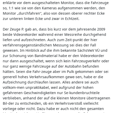
erklärte vor dem ausgeschalteten Monitor, dass die Fahrzeuge
so, 1:1 wie sie von den Kameras aufgenommen werden, den
Monitor „durchfahren“, also von dessen oberer rechter Ecke
zur unteren linken Ecke und zwar in Echtzeit.
Der Zeuge P. gab an, dass bis kurz vor dem Jahresende 2009
beide Videorekorder während einer Messreihe durchgehend
liefen und aufzeichneten. Auch zum Zeit-punkt der hier
verfahrensgegenständlichen Messung sei dies der Fall
gewesen. Im Hinblick auf die ihm bekannte SächsVwV VÜ und
zur Schonung von Bandmaterial habe er den Videorekorder
nur dann ausgeschaltet, wenn sich kein Fahrzeugverkehr oder
nur ganz wenige Fahrzeuge auf der Autobahn befunden
hätten. Seien die Fahr-zeuge aber im Pulk gekommen oder sei
generell hohes Verkehrsaufkommen gewe-sen, habe er die
Aufzeichnung durchlaufen lassen. Alles andere sei auch
vollkom-men unpraktikabel, weil aufgrund der hohen
gefahrenen Geschwindigkeiten nur Se-kundenbruchteile
verblieben, anhand der auf die kleinen Monitore übertragenen
Bil-der zu entscheiden, ob ein Verkehrsverstoß vielleicht
vorliege oder nicht. Dazu habe er auch nicht den gesamten