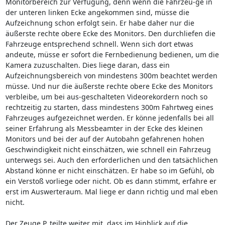
Monitorbereich zur Verfügung, denn wenn die Fahrzeu-ge in
der unteren linken Ecke angekommen sind, müsse die
Aufzeichnung schon erfolgt sein. Er habe daher nur die
äußerste rechte obere Ecke des Monitors. Den durchliefen die
Fahrzeuge entsprechend schnell. Wenn sich dort etwas
andeute, müsse er sofort die Fernbedienung bedienen, um die
Kamera zuzuschalten. Dies liege daran, dass ein
Aufzeichnungsbereich von mindestens 300m beachtet werden
müsse. Und nur die äußerste rechte obere Ecke des Monitors
verbleibe, um bei aus-geschalteten Videorekordern noch so
rechtzeitig zu starten, dass mindestens 300m Fahrtweg eines
Fahrzeuges aufgezeichnet werden. Er könne jedenfalls bei all
seiner Erfahrung als Messbeamter in der Ecke des kleinen
Monitors und bei der auf der Autobahn gefahrenen hohen
Geschwindigkeit nicht einschätzen, wie schnell ein Fahrzeug
unterwegs sei. Auch den erforderlichen und den tatsächlichen
Abstand könne er nicht einschätzen. Er habe so im Gefühl, ob
ein Verstoß vorliege oder nicht. Ob es dann stimmt, erfahre er
erst im Auswerteraum. Mal liege er dann richtig und mal eben
nicht.
Der Zeuge P. teilte weiter mit, dass im Hinblick auf die