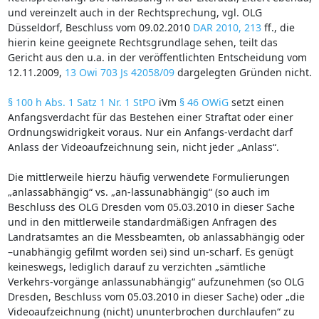
und vereinzelt auch in der Rechtsprechung, vgl. OLG
Düsseldorf, Beschluss vom 09.02.2010
DAR 2010, 213
ff., die
hierin keine geeignete Rechtsgrundlage sehen, teilt das
Gericht aus den u.a. in der veröffentlichten Entscheidung vom
12.11.2009,
13 Owi 703 Js 42058/09
dargelegten Gründen nicht.
§ 100 h Abs. 1 Satz 1 Nr. 1 StPO
iVm
§ 46 OWiG
setzt einen
Anfangsverdacht für das Bestehen einer Straftat oder einer
Ordnungswidrigkeit voraus. Nur ein Anfangs-verdacht darf
Anlass der Videoaufzeichnung sein, nicht jeder „Anlass“.
Die mittlerweile hierzu häufig verwendete Formulierungen
„anlassabhängig“ vs. „an-lassunabhängig“ (so auch im
Beschluss des OLG Dresden vom 05.03.2010 in dieser Sache
und in den mittlerweile standardmäßigen Anfragen des
Landratsamtes an die Messbeamten, ob anlassabhängig oder
–unabhängig gefilmt worden sei) sind un-scharf. Es genügt
keineswegs, lediglich darauf zu verzichten „sämtliche
Verkehrs-vorgänge anlassunabhängig“ aufzunehmen (so OLG
Dresden, Beschluss vom 05.03.2010 in dieser Sache) oder „die
Videoaufzeichnung (nicht) ununterbrochen durchlaufen“ zu