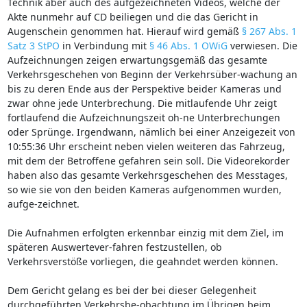
Technik aber auch des aufgezeichneten Videos, welche der
Akte nunmehr auf CD beiliegen und die das Gericht in
Augenschein genommen hat. Hierauf wird gemäß
§ 267 Abs. 1
Satz 3 StPO
in Verbindung mit
§ 46 Abs. 1 OWiG
verwiesen. Die
Aufzeichnungen zeigen erwartungsgemäß das gesamte
Verkehrsgeschehen von Beginn der Verkehrsüber-wachung an
bis zu deren Ende aus der Perspektive beider Kameras und
zwar ohne jede Unterbrechung. Die mitlaufende Uhr zeigt
fortlaufend die Aufzeichnungszeit oh-ne Unterbrechungen
oder Sprünge. Irgendwann, nämlich bei einer Anzeigezeit von
10:55:36 Uhr erscheint neben vielen weiteren das Fahrzeug,
mit dem der Betroffene gefahren sein soll. Die Videorekorder
haben also das gesamte Verkehrsgeschehen des Messtages,
so wie sie von den beiden Kameras aufgenommen wurden,
aufge-zeichnet.
Die Aufnahmen erfolgten erkennbar einzig mit dem Ziel, im
späteren Auswertever-fahren festzustellen, ob
Verkehrsverstöße vorliegen, die geahndet werden können.
Dem Gericht gelang es bei der bei dieser Gelegenheit
durchgeführten Verkehrsbe-obachtung im Übrigen beim