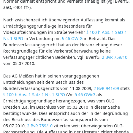
Normenklarheit entspricht und verhältnismäßig ist (vgl BVerfG,
aaO, <401 ff>).
Nach zwischenzeitlich überwiegender Auffassung kommt als
Ermächtigungsgrundla-ge insbesondere für
Videoaufzeichnungen im Straßenverkehr
§ 100 h Abs. 1 Satz 1
Nr. 1 StPO
in Verbindung mit
§ 46 OWiG
in Betracht. Das
Bundesverfassungsgericht hat an der Heranziehung dieser
Rechtsgrundlage für die Verkehrsüberwachung keine
verfassungsgerichtlichen Bedenken, vgl. BVerfG,
2 BvR 759/10
vom 05.07.2010.
Das AG Meißen hat in seinen vorangegangenen
Entscheidungen seit dem Beschluss des
Bundesverfassungsgerichts vom 11.08.2009,
2 BvR 941/09
stets
§ 100 h Abs. 1 Satz 1 Nr. 1 StPO
iVm
§ 46 OWiG
als
Ermächtigungsgrundlage herangezogen, was vom OLG
Dresden u.a. im Beschluss vom 05.03.2010 in dieser Sache
bestätigt wur-de. Dies entspricht auch der in der Begründung
des Beschluss des Bundesverfas-sungsgerichts vom
05.07.2010,
2 BvR 759/10
zitierten weit überwiegenden OLG-
Rechsprechung. Die Auffassung in der Literatur, zitiert ebenda,