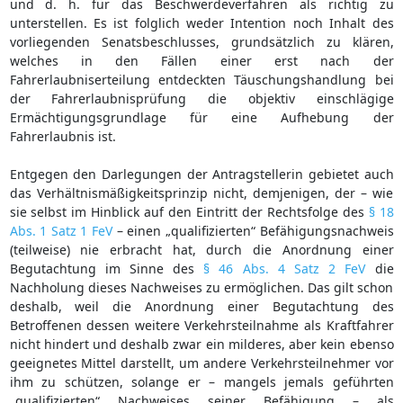
und d. h. für das Beschwerdeverfahren als richtig zu
unterstellen. Es ist folglich weder Intention noch Inhalt des
vorliegenden Senatsbeschlusses, grundsätzlich zu klären,
welches in den Fällen einer erst nach der
Fahrerlaubniserteilung entdeckten Täuschungshandlung bei
der Fahrerlaubnisprüfung die objektiv einschlägige
Ermächtigungsgrundlage für eine Aufhebung der
Fahrerlaubnis ist.
Entgegen den Darlegungen der Antragstellerin gebietet auch
das Verhältnismäßigkeitsprinzip nicht, demjenigen, der – wie
sie selbst im Hinblick auf den Eintritt der Rechtsfolge des
§ 18
Abs. 1 Satz 1 FeV
– einen „qualifizierten“ Befähigungsnachweis
(teilweise) nie erbracht hat, durch die Anordnung einer
Begutachtung im Sinne des
§ 46 Abs. 4 Satz 2 FeV
die
Nachholung dieses Nachweises zu ermöglichen. Das gilt schon
deshalb, weil die Anordnung einer Begutachtung des
Betroffenen dessen weitere Verkehrsteilnahme als Kraftfahrer
nicht hindert und deshalb zwar ein milderes, aber kein ebenso
geeignetes Mittel darstellt, um andere Verkehrsteilnehmer vor
ihm zu schützen, solange er – mangels jemals geführten
„qualifizierten“ Nachweises seiner Befähigung – als