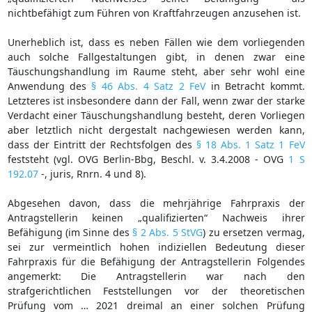
nichtbefähigt zum Führen von Kraftfahrzeugen anzusehen ist.
Unerheblich ist, dass es neben Fällen wie dem vorliegenden
auch solche Fallgestaltungen gibt, in denen zwar eine
Täuschungshandlung im Raume steht, aber sehr wohl eine
Anwendung des
§ 46 Abs. 4 Satz 2 FeV
in Betracht kommt.
Letzteres ist insbesondere dann der Fall, wenn zwar der starke
Verdacht einer Täuschungshandlung besteht, deren Vorliegen
aber letztlich nicht dergestalt nachgewiesen werden kann,
dass der Eintritt der Rechtsfolgen des
§ 18 Abs. 1 Satz 1 FeV
feststeht (vgl. OVG Berlin-Bbg, Beschl. v. 3.4.2008 - OVG
1 S
192.07
-, juris, Rnrn. 4 und 8).
Abgesehen davon, dass die mehrjährige Fahrpraxis der
Antragstellerin keinen „qualifizierten“ Nachweis ihrer
Befähigung (im Sinne des
§ 2 Abs. 5 StVG
) zu ersetzen vermag,
sei zur vermeintlich hohen indiziellen Bedeutung dieser
Fahrpraxis für die Befähigung der Antragstellerin Folgendes
angemerkt: Die Antragstellerin war nach den
strafgerichtlichen Feststellungen vor der theoretischen
Prüfung vom … 2021 dreimal an einer solchen Prüfung