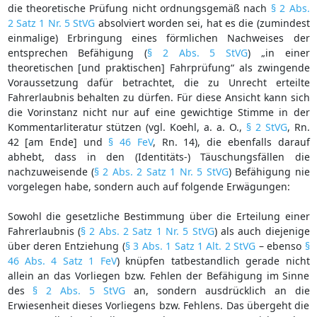
die theoretische Prüfung nicht ordnungsgemäß nach
§ 2 Abs.
2 Satz 1 Nr. 5 StVG
absolviert worden sei, hat es die (zumindest
einmalige) Erbringung eines förmlichen Nachweises der
entsprechen Befähigung (
§ 2 Abs. 5 StVG
) „in einer
theoretischen [und praktischen] Fahrprüfung“ als zwingende
Voraussetzung dafür betrachtet, die zu Unrecht erteilte
Fahrerlaubnis behalten zu dürfen. Für diese Ansicht kann sich
die Vorinstanz nicht nur auf eine gewichtige Stimme in der
Kommentarliteratur stützen (vgl. Koehl, a. a. O.,
§ 2 StVG
, Rn.
42 [am Ende] und
§ 46 FeV
, Rn. 14), die ebenfalls darauf
abhebt, dass in den (Identitäts-) Täuschungsfällen die
nachzuweisende (
§ 2 Abs. 2 Satz 1 Nr. 5 StVG
) Befähigung nie
vorgelegen habe, sondern auch auf folgende Erwägungen:
Sowohl die gesetzliche Bestimmung über die Erteilung einer
Fahrerlaubnis (
§ 2 Abs. 2 Satz 1 Nr. 5 StVG
) als auch diejenige
über deren Entziehung (
§ 3 Abs. 1 Satz 1 Alt. 2 StVG
– ebenso
§
46 Abs. 4 Satz 1 FeV
) knüpfen tatbestandlich gerade nicht
allein an das Vorliegen bzw. Fehlen der Befähigung im Sinne
des
§ 2 Abs. 5 StVG
an, sondern ausdrücklich an die
Erwiesenheit dieses Vorliegens bzw. Fehlens. Das übergeht die