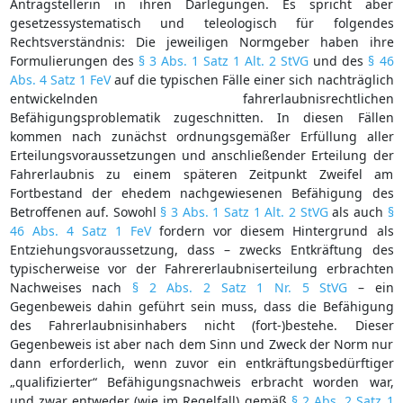
Antragstellerin in ihren Darlegungen. Es spricht aber
gesetzessystematisch und teleologisch für folgendes
Rechtsverständnis: Die jeweiligen Normgeber haben ihre
Formulierungen des
§ 3 Abs. 1 Satz 1 Alt. 2 StVG
und des
§ 46
Abs. 4 Satz 1 FeV
auf die typischen Fälle einer sich nachträglich
entwickelnden fahrerlaubnisrechtlichen
Befähigungsproblematik zugeschnitten. In diesen Fällen
kommen nach zunächst ordnungsgemäßer Erfüllung aller
Erteilungsvoraussetzungen und anschließender Erteilung der
Fahrerlaubnis zu einem späteren Zeitpunkt Zweifel am
Fortbestand der ehedem nachgewiesenen Befähigung des
Betroffenen auf. Sowohl
§ 3 Abs. 1 Satz 1 Alt. 2 StVG
als auch
§
46 Abs. 4 Satz 1 FeV
fordern vor diesem Hintergrund als
Entziehungsvoraussetzung, dass – zwecks Entkräftung des
typischerweise vor der Fahrererlaubniserteilung erbrachten
Nachweises nach
§ 2 Abs. 2 Satz 1 Nr. 5 StVG
– ein
Gegenbeweis dahin geführt sein muss, dass die Befähigung
des Fahrerlaubnisinhabers nicht (fort-)bestehe. Dieser
Gegenbeweis ist aber nach dem Sinn und Zweck der Norm nur
dann erforderlich, wenn zuvor ein entkräftungsbedürftiger
„qualifizierter“ Befähigungsnachweis erbracht worden war,
und zwar entweder (wie im Regelfall) gemäß
§ 2 Abs. 2 Satz 1