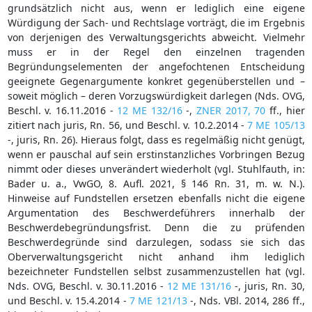
grundsätzlich nicht aus, wenn er lediglich eine eigene
Würdigung der Sach- und Rechtslage vorträgt, die im Ergebnis
von derjenigen des Verwaltungsgerichts abweicht. Vielmehr
muss er in der Regel den einzelnen tragenden
Begründungselementen der angefochtenen Entscheidung
geeignete Gegenargumente konkret gegenüberstellen und –
soweit möglich – deren Vorzugswürdigkeit darlegen (Nds. OVG,
Beschl. v. 16.11.2016 -
12 ME 132/16
-,
ZNER 2017, 70
ff., hier
zitiert nach juris, Rn. 56, und Beschl. v. 10.2.2014 -
7 ME 105/13
-, juris, Rn. 26). Hieraus folgt, dass es regelmäßig nicht genügt,
wenn er pauschal auf sein erstinstanzliches Vorbringen Bezug
nimmt oder dieses unverändert wiederholt (vgl. Stuhlfauth, in:
Bader u. a., VwGO, 8. Aufl. 2021, § 146 Rn. 31, m. w. N.).
Hinweise auf Fundstellen ersetzen ebenfalls nicht die eigene
Argumentation des Beschwerdeführers innerhalb der
Beschwerdebegründungsfrist. Denn die zu prüfenden
Beschwerdegründe sind darzulegen, sodass sie sich das
Oberverwaltungsgericht nicht anhand ihm lediglich
bezeichneter Fundstellen selbst zusammenzustellen hat (vgl.
Nds. OVG, Beschl. v. 30.11.2016 -
12 ME 131/16
-, juris, Rn. 30,
und Beschl. v. 15.4.2014 -
7 ME 121/13
-, Nds. VBl. 2014, 286 ff.,