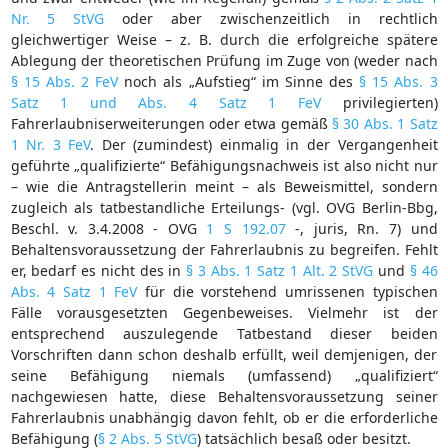
Nr. 5 StVG
oder aber zwischenzeitlich in rechtlich
gleichwertiger Weise – z. B. durch die erfolgreiche spätere
Ablegung der theoretischen Prüfung im Zuge von (weder nach
§ 15 Abs. 2 FeV
noch als „Aufstieg“ im Sinne des
§ 15 Abs. 3
Satz 1 und Abs. 4 Satz 1 FeV
privilegierten)
Fahrerlaubniserweiterungen oder etwa gemäß
§ 30 Abs. 1 Satz
1 Nr. 3 FeV
. Der (zumindest) einmalig in der Vergangenheit
geführte „qualifizierte“ Befähigungsnachweis ist also nicht nur
– wie die Antragstellerin meint – als Beweismittel, sondern
zugleich als tatbestandliche Erteilungs- (vgl. OVG Berlin-Bbg,
Beschl. v. 3.4.2008 - OVG
1 S 192.07
-, juris, Rn. 7) und
Behaltensvoraussetzung der Fahrerlaubnis zu begreifen. Fehlt
er, bedarf es nicht des in
§ 3 Abs. 1 Satz 1 Alt. 2 StVG
und
§ 46
Abs. 4 Satz 1 FeV
für die vorstehend umrissenen typischen
Fälle vorausgesetzten Gegenbeweises. Vielmehr ist der
entsprechend auszulegende Tatbestand dieser beiden
Vorschriften dann schon deshalb erfüllt, weil demjenigen, der
seine Befähigung niemals (umfassend) „qualifiziert“
nachgewiesen hatte, diese Behaltensvoraussetzung seiner
Fahrerlaubnis unabhängig davon fehlt, ob er die erforderliche
Befähigung (
§ 2 Abs. 5 StVG
) tatsächlich besaß oder besitzt.