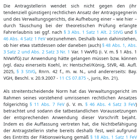
Die Antragstellerin wendet sich nicht gegen den (ihr
tendenziell günstigen) rechtlichen Ansatz der Antragsgegnerin
und des Verwaltungsgerichts, die Aufhebung einer – wie hier –
durch Täuschung bei der theoretischen Prüfung erlangte
Fahrerlaubnis sei ggf. nach
§ 3 Abs. 1 Satz 1 Alt. 2 StVG
und
§
46 Abs. 4 Satz 1 FeV
vorzunehmen. Deshalb kann dahinstehen,
ob hier etwa stattdessen oder daneben (auch)
§ 48 Abs. 1, Abs.
3 Satz 2 und Abs. 2 Satz 3 Nr. 1
Var. 1 VwVfG (i. V. m. § 1 Abs. 1
NVwVfG) zur Anwendung hätte gelangen müssen bzw. können
(vgl. dazu einerseits Koehl, in: Hentschel/König, StVR, 48. Aufl.
2025,
§ 3 StVG
, Rnrn. 42 f., m. w. N., und andererseits: Bay.
VGH, Beschl. v. 20.9.2007 -
11 CS 07.875
-, juris, Rn. 21).
Als streitentscheidende Norm hat das Verwaltungsgericht im
Rahmen seines vorstehend umrissenen rechtlichen Ansatzes
folgerichtig
§ 11 Abs. 7 FeV
(i. V. m.
§ 46 Abs. 4 Satz 3 FeV
)
betrachtet und sodann die tatbestandlichen Voraussetzungen
der entsprechenden Anwendung dieser Vorschrift bejaht.
Indem es die Auffassung vertreten hat, die Nichtbefähigung
der Antragstellerin stehe bereits deshalb fest, weil aufgrund
des Eintritts der Fiktionswirkung gemäß
§ 18 Abs. 1 Satz 1 FeV