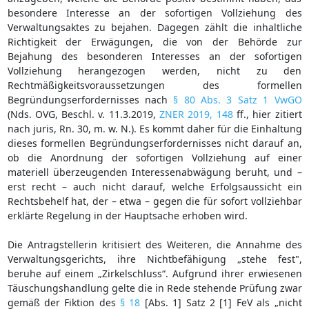
besondere Interesse an der sofortigen Vollziehung des
Verwaltungsaktes zu bejahen. Dagegen zählt die inhaltliche
Richtigkeit der Erwägungen, die von der Behörde zur
Bejahung des besonderen Interesses an der sofortigen
Vollziehung herangezogen werden, nicht zu den
Rechtmäßigkeitsvoraussetzungen des formellen
Begründungserfordernisses nach
§ 80 Abs. 3 Satz 1 VwGO
(Nds. OVG, Beschl. v. 11.3.2019,
ZNER 2019, 148
ff., hier zitiert
nach juris, Rn. 30, m. w. N.). Es kommt daher für die Einhaltung
dieses formellen Begründungserfordernisses nicht darauf an,
ob die Anordnung der sofortigen Vollziehung auf einer
materiell überzeugenden Interessenabwägung beruht, und –
erst recht – auch nicht darauf, welche Erfolgsaussicht ein
Rechtsbehelf hat, der – etwa – gegen die für sofort vollziehbar
erklärte Regelung in der Hauptsache erhoben wird.
Die Antragstellerin kritisiert des Weiteren, die Annahme des
Verwaltungsgerichts, ihre Nichtbefähigung „stehe fest",
beruhe auf einem „Zirkelschluss“. Aufgrund ihrer erwiesenen
Täuschungshandlung gelte die in Rede stehende Prüfung zwar
gemäß der Fiktion des
§ 18
[Abs. 1] Satz 2 [1] FeV als „nicht