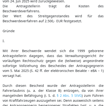
vom 24. Juli 2025 wird zurückgewiesen.
Die Antragstellerin trägt die Kosten des
Beschwerdeverfahrens.
Der Wert des Streitgegenstandes wird für das
Beschwerdeverfahren auf 2.500,- EUR festgesetzt.
Gründe
I.
Mit ihrer Beschwerde wendet sich die 1999 geborene
Antragstellerin dagegen, dass das Verwaltungsgericht ihr
vorläufigen Rechtsschutz gegen die (teilweise) angeordnete
sofortige Vollziehung des Bescheides der Antragsgegnerin
vom 5. Mai 2025 (S. 42 ff. der elektronischen Beiakte – eBA – 1)
versagt hat.
Durch diesen Bescheid wurde der Antragsstellerin die
Fahrerlaubnis (u. a. der Klasse B) entzogen, da von ihrer
mangelnden Befähigung (i. S. d.
§ 2 Abs. 5 StVG
) zum Führen
von Kraftfahrzeugen auszugehen sei. Denn ausweislich seitens
der Antragsgegnerin beigezogener Strafakten [vgl. u. a. die