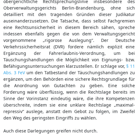
obergerichtliche Rechtsprechungslinie insbesondere des
Oberverwaltungsgerichts Berlin-Brandenburg, ohne sich
detailliert mit den tragenden Gründen dieser Judikatur
auseinanderzusetzen. Die Tatsache, dass selbst Fachgremien
eine Rechtsunsicherheit in diesem Bereich sähen, spreche
indessen ebenfalls gegen die von dem Verwaltungsgericht
vorgenommene „rigorose Auslegung“. Der Deutsche
Verkehrssicherheitsrat (DVR) fordere nämlich explizit eine
Ergänzung der Fahrerlaubnis-Verordnung, um bei
Täuschungshandlungen die Möglichkeit von Eignungs- bzw.
Befähigungsuntersuchungen klarzustellen. Er schlage vor,
§ 11
Abs. 3 FeV
um den Tatbestand der Täuschungshandlungen zu
ergänzen, um den Behörden eine sichere Rechtsgrundlage für
die Anordnung von Gutachten zu geben. Eine solche
Forderung wäre überflüssig, wenn die Rechtslage bereits im
Sinne der Vorinstanz eindeutig wäre, die ihre Kompetenzen
überschreite, indem sie eine unklare Rechtslage „maximal-
repressiv“ auslege, anstatt dem Gebot zu folgen, im Zweifel
den Weg des geringsten Eingriffs zu wählen.
Auch diese Darlegungen greifen nicht durch.