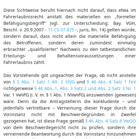
Diese Sichtweise beruht hiernach nicht darauf, dass etwa im
Fahrerlaubnisrecht anstatt des materiellen ein „formeller
Befähigungsbegriff“ (vgl. zur Unterscheidung: Bay. VGH,
Beschl. v. 20.9.2007 -
11 CS 07.875
-, juris, Rn. 14) gelten würde,
sondern darauf, dass nicht allein die materielle Befähigung
des Betroffenen, sondern deren zumindest einmalig
erbrachter „qualifizierter“ Nachweis zu den tatbestandlichen
Erteilungs- und Behaltensvoraussetzungen einer
Fahrerlaubnis zählt.
Das Vorstehende gilt ungeachtet der Frage, ob nicht anstelle
von
§ 3 Abs. 1 Satz 1 Alt. 2 StVG
und
§ 46 Abs. 4 Satz 1 FeV
richtigerweise
§ 48 Abs. 1, Abs. 3 Satz 2 und Abs. 2 Satz 3 Nr. 1
Var. 1 VwVfG (i. V. m. § 1 Abs. 1 NVwVfG) anzuwenden (gewesen)
wäre. Denn da die Antragstellerin die konkludente – und
jedenfalls vertretbare – Verneinung dieser Frage durch die
Vorinstanz nicht mit Beschwerdegründen in Zweifel
gezogenen hat, ist diese Frage gemäß
§ 46 Abs. 4 Satz 6 VwGO
von dem Beschwerdegericht nicht zu prüfen, sondern ihre
verneinende Beantwortung durch die Vorinstanz hinzunehmen