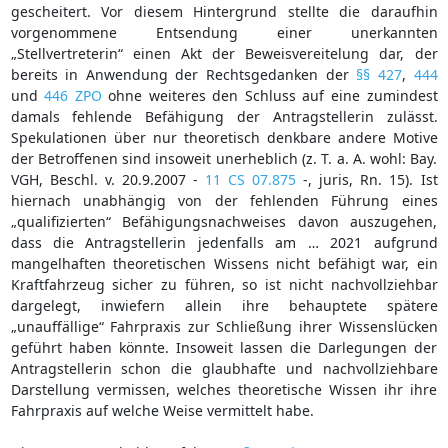
gescheitert. Vor diesem Hintergrund stellte die daraufhin
vorgenommene Entsendung einer unerkannten
„Stellvertreterin“ einen Akt der Beweisvereitelung dar, der
bereits in Anwendung der Rechtsgedanken der
§§ 427
,
444
und
446 ZPO
ohne weiteres den Schluss auf eine zumindest
damals fehlende Befähigung der Antragstellerin zulässt.
Spekulationen über nur theoretisch denkbare andere Motive
der Betroffenen sind insoweit unerheblich (z. T. a. A. wohl: Bay.
VGH, Beschl. v. 20.9.2007 -
11 CS 07.875
-, juris, Rn. 15). Ist
hiernach unabhängig von der fehlenden Führung eines
„qualifizierten“ Befähigungsnachweises davon auszugehen,
dass die Antragstellerin jedenfalls am … 2021 aufgrund
mangelhaften theoretischen Wissens nicht befähigt war, ein
Kraftfahrzeug sicher zu führen, so ist nicht nachvollziehbar
dargelegt, inwiefern allein ihre behauptete spätere
„unauffällige“ Fahrpraxis zur Schließung ihrer Wissenslücken
geführt haben könnte. Insoweit lassen die Darlegungen der
Antragstellerin schon die glaubhafte und nachvollziehbare
Darstellung vermissen, welches theoretische Wissen ihr ihre
Fahrpraxis auf welche Weise vermittelt habe.