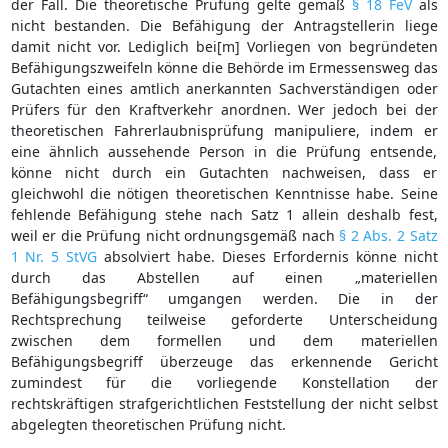
der Fall. Die theoretische Prüfung gelte gemäß
§ 18 FeV
als
nicht bestanden. Die Befähigung der Antragstellerin liege
damit nicht vor. Lediglich bei[m] Vorliegen von begründeten
Befähigungszweifeln könne die Behörde im Ermessensweg das
Gutachten eines amtlich anerkannten Sachverständigen oder
Prüfers für den Kraftverkehr anordnen. Wer jedoch bei der
theoretischen Fahrerlaubnisprüfung manipuliere, indem er
eine ähnlich aussehende Person in die Prüfung entsende,
könne nicht durch ein Gutachten nachweisen, dass er
gleichwohl die nötigen theoretischen Kenntnisse habe. Seine
fehlende Befähigung stehe nach Satz 1 allein deshalb fest,
weil er die Prüfung nicht ordnungsgemäß nach
§ 2 Abs. 2 Satz
1 Nr. 5 StVG
absolviert habe. Dieses Erfordernis könne nicht
durch das Abstellen auf einen „materiellen
Befähigungsbegriff“ umgangen werden. Die in der
Rechtsprechung teilweise geforderte Unterscheidung
zwischen dem formellen und dem materiellen
Befähigungsbegriff überzeuge das erkennende Gericht
zumindest für die vorliegende Konstellation der
rechtskräftigen strafgerichtlichen Feststellung der nicht selbst
abgelegten theoretischen Prüfung nicht.