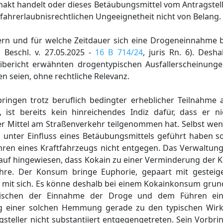
kt handelt oder dieses Betäubungsmittel vom Antragstelle
r fahrerlaubnisrechtlichen Ungeeignetheit nicht von Belang.
ern und für welche Zeitdauer sich eine Drogeneinnahme
 Beschl. v. 27.05.2025 -
16 B 714/24
, juris Rn. 6). Desh
ibericht erwähnten drogentypischen Ausfallerscheinunge
n seien, ohne rechtliche Relevanz.
ringen trotz beruflich bedingter erheblicher Teilnahme
 ist bereits kein hinreichendes Indiz dafür, dass er ni
r Mittel am Straßenverkehr teilgenommen hat. Selbst wenn
 unter Einfluss eines Betäubungsmittels geführt haben sol
hren eines Kraftfahrzeugs nicht entgegen. Das Verwaltung
uf hingewiesen, dass Kokain zu einer Verminderung der Kr
führe. Der Konsum bringe Euphorie, gepaart mit gestei
mit sich. Es könne deshalb bei einem Kokainkonsum grund
ischen der Einnahme der Droge und dem Führen eine
g einer solchen Hemmung gerade zu den typischen Wir
steller nicht substantiiert entgegengetreten. Sein Vorbri