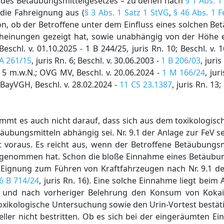
 des Betäubungsmittelgesetzes – zu denen nach
§ 1 Abs. 
– die Fahreignung aus (
§ 3 Abs. 1 Satz 1 StVG
,
§ 46 Abs. 1 F
on, ob der Betroffene unter dem Einfluss eines solchen Be
cheinungen gezeigt hat, sowie unabhängig von der Höhe ei
chl. v. 01.10.2025 - 1 B 244/25, juris Rn. 10; Beschl. v. 1
A 261/15
, juris Rn. 6; Beschl. v. 30.06.2003 -
1 B 206/03
, juri
n. 5 m.w.N.; OVG MV, Beschl. v. 20.06.2024 -
1 M 166/24
, jur
; BayVGH, Beschl. v. 28.02.2024 -
11 CS 23.1387
, juris Rn. 13
ommt es auch nicht darauf, dass sich aus dem toxikologis
äubungsmitteln abhängig sei. Nr. 9.1 der Anlage zur FeV s
it voraus. Es reicht aus, wenn der Betroffene Betäubungs
ngenommen hat. Schon die bloße Einnahme eines Betäubun
 Eignung zum Führen von Kraftfahrzeugen nach Nr. 9.1 de
6 B 714/24
, juris Rn. 16). Eine solche Einnahme liegt beim A
n und nach vorheriger Belehrung den Konsum von Kokai
xikologische Untersuchung sowie den Urin-Vortest bestätig
ler nicht bestritten. Ob es sich bei der eingeräumten E