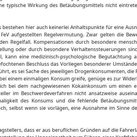
he typische Wirkung des Betäubungsmittels nicht eintrete
s bestehen hier auch keinerlei Anhaltspunkte für eine Au
 FeV aufgestellten Regelvermutung. Zwar gelten die Be
den Regelfall. Kompensationen durch besondere menschl
llung oder durch besondere Verhaltenssteuerungen sind
ifel, kann eine medizinisch-psychologische Begutachtung 
efochtenen Beschluss das Vorliegen besonderer Umstände
eführt, es sei Sache des jeweiligen Drogenkonsumenten, di
 bei einem einmaligen Konsum greife, genüge es zur Wider
s sich bei dem nachgewiesenen Kokainkonsum um einen 
teller im Beschwerdeverfahren nicht ansatzweise auseina
nmaligkeit des Konsums und die fehlende Betäubungsmit
h, selbst wenn sie vorlägen, eine Ausnahme im Sinne de
ragstellers, dass er aus beruflichen Gründen auf die Fahre