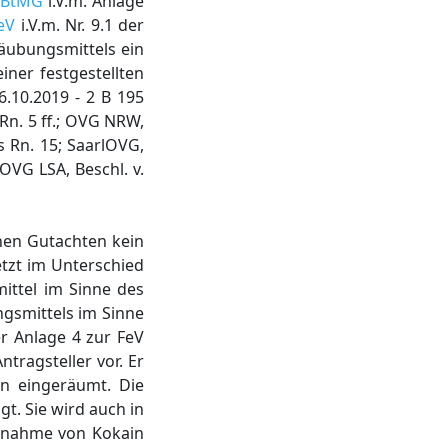
1 BtMG
i.V.m. Anlage
eV
i.V.m. Nr. 9.1 der
täubungsmittels ein
ner festgestellten
6.10.2019 - 2 B 195
s Rn. 5 ff.; OVG NRW,
is Rn. 15; SaarlOVG,
; OVG LSA, Beschl. v.
chen Gutachten kein
etzt im Unterschied
mittel im Sinne des
gsmittels im Sinne
r Anlage 4 zur FeV
ntragsteller vor. Er
n eingeräumt. Die
t. Sie wird auch in
innahme von Kokain