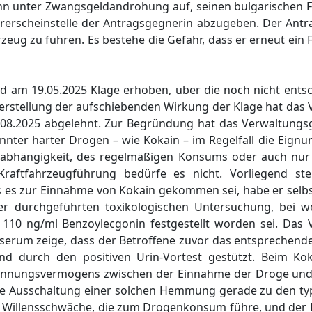
 ihn unter Zwangsgeldandrohung auf, seinen bulgarischen 
rerscheinstelle der Antragsgegnerin abzugeben. Der Antra
zeug zu führen. Es bestehe die Gefahr, dass er erneut ei
id am 19.05.2025 Klage erhoben, über die noch nicht ents
herstellung der aufschiebenden Wirkung der Klage hat das
8.2025 abgelehnt. Zur Begründung hat das Verwaltungsg
nter harter Drogen – wie Kokain – im Regelfall die Eign
enabhängigkeit, des regelmäßigen Konsums oder auch nu
ftfahrzeugführung bedürfe es nicht. Vorliegend ste
s es zur Einnahme von Kokain gekommen sei, habe er selbs
r durchgeführten toxikologischen Untersuchung, bei we
n 110 ng/ml Benzoylecgonin festgestellt worden sei. Das
tserum zeige, dass der Betroffene zuvor das entsprechend
nd durch den positiven Urin-Vortest gestützt. Beim K
Trennungsvermögens zwischen der Einnahme der Droge un
ie Ausschaltung einer solchen Hemmung gerade zu den t
e Willensschwäche, die zum Drogenkonsum führe, und der K