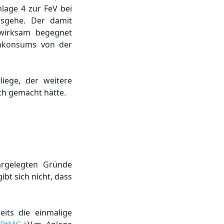
lage 4 zur FeV bei
usgehe. Der damit
 wirksam begegnet
enkonsums von der
iege, der weitere
ch gemacht hätte.
argelegten Gründe
bt sich nicht, dass
its die einmalige