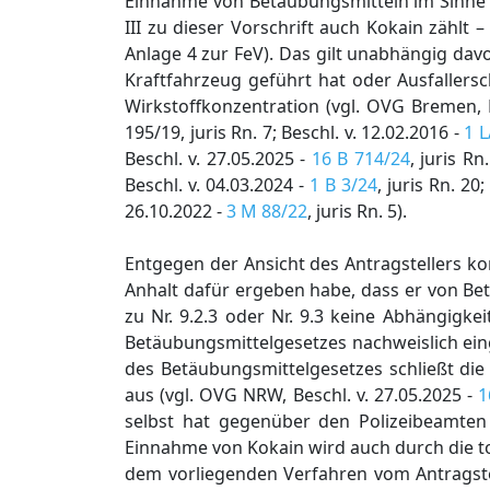
Einnahme von Betäubungsmitteln im Sinne
III zu dieser Vorschrift auch Kokain zählt 
Anlage 4 zur FeV). Das gilt unabhängig dav
Kraftfahrzeug geführt hat oder Ausfallers
Wirkstoffkonzentration (vgl. OVG Bremen, Bes
195/19, juris Rn. 7; Beschl. v. 12.02.2016 -
1 L
Beschl. v. 27.05.2025 -
16 B 714/24
, juris R
Beschl. v. 04.03.2024 -
1 B 3/24
, juris Rn. 20
26.10.2022 -
3 M 88/22
, juris Rn. 5).
Entgegen der Ansicht des Antragstellers k
Anhalt dafür ergeben habe, dass er von Bet
zu Nr. 9.2.3 oder Nr. 9.3 keine Abhängigke
Betäubungsmittelgesetzes nachweislich ei
des Betäubungsmittelgesetzes schließt die
aus (vgl. OVG NRW, Beschl. v. 27.05.2025 -
1
selbst hat gegenüber den Polizeibeamte
Einnahme von Kokain wird auch durch die to
dem vorliegenden Verfahren vom Antragstel