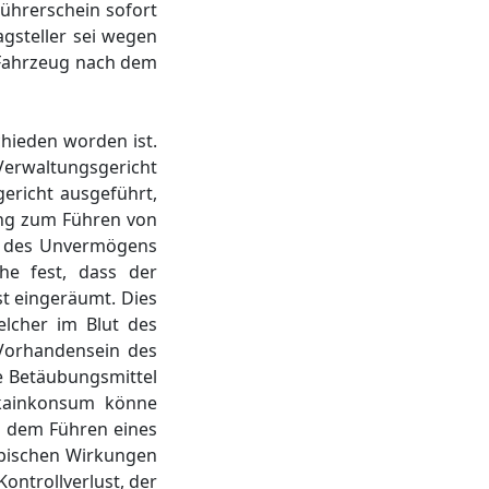
Führerschein sofort
gsteller sei wegen
n Fahrzeug nach dem
chieden worden ist.
 Verwaltungsgericht
ericht ausgeführt,
ung zum Führen von
r des Unvermögens
he fest, dass der
t eingeräumt. Dies
lcher im Blut des
 Vorhandensein des
e Betäubungsmittel
okainkonsum könne
d dem Führen eines
ypischen Wirkungen
ontrollverlust, der