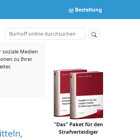
Bestellung
 soziale Medien
ionen zu Ihrer
iter.
"Das" Paket für den
tteln,
Strafverteidiger