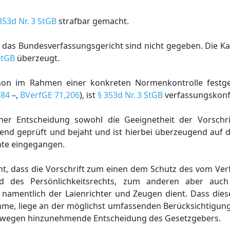
353d Nr. 3 StGB
strafbar gemacht.
n das Bundesverfassungsgericht sind nicht gegeben. Die K
StGB
überzeugt.
hon im Rahmen einer konkreten Normenkontrolle festges
/84
–,
BVerfGE 71,206
), ist
§ 353d Nr. 3 StGB
verfassungskon
ner Entscheidung sowohl die Geeignetheit der Vorschri
hend geprüft und bejaht und ist hierbei überzeugend auf 
nte eingegangen.
t, dass die Vorschrift zum einen dem Schutz des vom Ver
d des Persönlichkeitsrechts, zum anderen aber auc
 namentlich der Laienrichter und Zeugen dient. Dass dies
e, liege an der möglichst umfassenden Berücksichtigung 
gswegen hinzunehmende Entscheidung des Gesetzgebers.