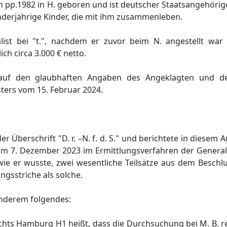
pp.1982 in H. geboren und ist deutscher Staatsangehöriger.
nderjährige Kinder, die mit ihm zusammenleben.
alist bei "t.", nachdem er zuvor beim N. angestellt war 
ich circa 3.000 € netto.
 auf den glaubhaften Angaben des Angeklagten und d
ters vom 15. Februar 2024.
 Überschrift "D. r. –N. f. d. S." und berichtete in diesem Art
om 7. Dezember 2023 im Ermittlungsverfahren der General
wie er wusste, zwei wesentliche Teilsätze aus dem Beschl
gsstriche als solche.
 anderem folgendes:
chts Hamburg H1 heißt, dass die Durchsuchung bei M. B. re