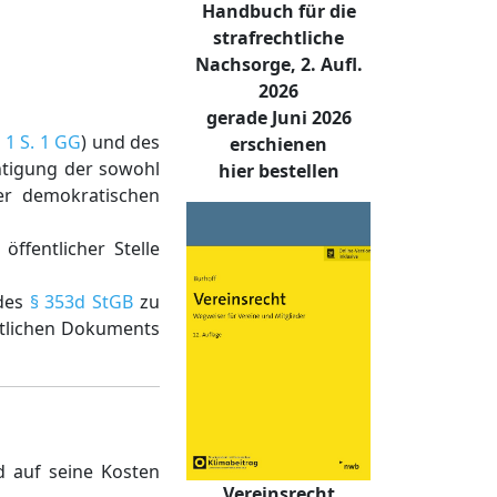
Handbuch für die
strafrechtliche
Nachsorge, 2. Aufl.
2026
gerade Juni 2026
. 1 S. 1 GG
) und des
erschienen
htigung der sowohl
hier bestellen
er demokratischen
ffentlicher Stelle
 des
§ 353d StGB
zu
entlichen Dokuments
d auf seine Kosten
Vereinsrecht