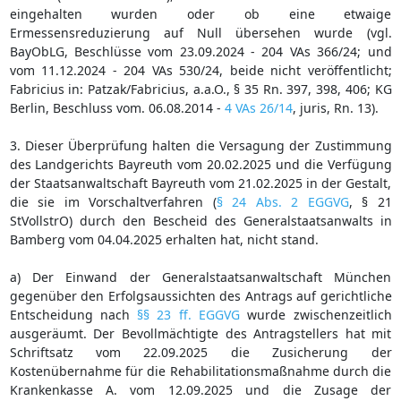
eingehalten wurden oder ob eine etwaige
Ermessensreduzierung auf Null übersehen wurde (vgl.
BayObLG, Beschlüsse vom 23.09.2024 - 204 VAs 366/24; und
vom 11.12.2024 - 204 VAs 530/24, beide nicht veröffentlicht;
Fabricius in: Patzak/Fabricius, a.a.O., § 35 Rn. 397, 398, 406; KG
Berlin, Beschluss vom. 06.08.2014 -
4 VAs 26/14
, juris, Rn. 13).
3. Dieser Überprüfung halten die Versagung der Zustimmung
des Landgerichts Bayreuth vom 20.02.2025 und die Verfügung
der Staatsanwaltschaft Bayreuth vom 21.02.2025 in der Gestalt,
die sie im Vorschaltverfahren (
§ 24 Abs. 2 EGGVG
, § 21
StVollstrO) durch den Bescheid des Generalstaatsanwalts in
Bamberg vom 04.04.2025 erhalten hat, nicht stand.
a) Der Einwand der Generalstaatsanwaltschaft München
gegenüber den Erfolgsaussichten des Antrags auf gerichtliche
Entscheidung nach
§§ 23 ff. EGGVG
wurde zwischenzeitlich
ausgeräumt. Der Bevollmächtigte des Antragstellers hat mit
Schriftsatz vom 22.09.2025 die Zusicherung der
Kostenübernahme für die Rehabilitationsmaßnahme durch die
Krankenkasse A. vom 12.09.2025 und die Zusage der