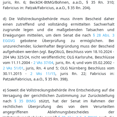
juris, Rn. 6; BeckOK-BtMG/Bohnen, a.a.O., § 35 Rn. 310;
Fabricius in: Patzak/Fabricius, a.a.O., § 35 Rn. 204).
d) Die Vollstreckungsbehörde muss ihrem Bescheid daher
einen zutreffend und vollständig ermittelten Sachverhalt
zugrunde legen und die maßgebenden Tatsachen und
Erwägungen mitteilen, um dem Senat die nach
§ 28 Abs. 3
EGGVG
gebotene Überprüfung zu ermöglichen. Bei
unzureichender, lückenhafter Begründung muss der Bescheid
aufgehoben werden (vgl. BayObLG, Beschluss vom 18.10.2024 -
204 VAs 325/24, nicht veröffentlicht; OLG Karlsruhe, Beschlüsse
vom 11.11.2004 -
2 VAs 37/04
, juris, Rn. 4; und vom 05.02.2002 -
2 VAs 51/01
, juris, Rn. 4 und 5; OLG Nürnberg Beschluss vom
30.11.2015 -
2 VAs 11/15
, juris Rn. 22; Fabricius in:
Patzak/Fabricius, a.a.O., § 35 Rn. 398).
e) Soweit die Vollstreckungsbehörde ihre Entscheidung auf die
Versagung der gerichtlichen Zustimmung zur Zurückstellung
nach
§ 35 BtMG
stützt, hat der Senat im Rahmen der
rechtlichen Überprüfung des von dem Verurteilten
angegriffenen Ablehnungsbescheides der