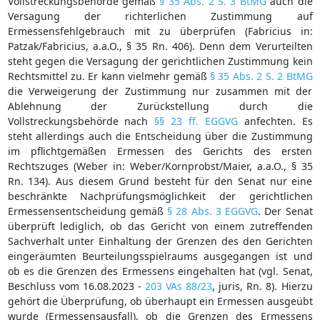
Vollstreckungsbehörde gemäß
§ 35 Abs. 2 S. 3 BtMG
auch die
Versagung der richterlichen Zustimmung auf
Ermessensfehlgebrauch mit zu überprüfen (Fabricius in:
Patzak/Fabricius, a.a.O., § 35 Rn. 406). Denn dem Verurteilten
steht gegen die Versagung der gerichtlichen Zustimmung kein
Rechtsmittel zu. Er kann vielmehr gemäß
§ 35 Abs. 2 S. 2 BtMG
die Verweigerung der Zustimmung nur zusammen mit der
Ablehnung der Zurückstellung durch die
Vollstreckungsbehörde nach
§§ 23 ff. EGGVG
anfechten. Es
steht allerdings auch die Entscheidung über die Zustimmung
im pflichtgemäßen Ermessen des Gerichts des ersten
Rechtszuges (Weber in: Weber/Kornprobst/Maier, a.a.O., § 35
Rn. 134). Aus diesem Grund besteht für den Senat nur eine
beschränkte Nachprüfungsmöglichkeit der gerichtlichen
Ermessensentscheidung gemäß
§ 28 Abs. 3 EGGVG
. Der Senat
überprüft lediglich, ob das Gericht von einem zutreffenden
Sachverhalt unter Einhaltung der Grenzen des den Gerichten
eingeräumten Beurteilungsspielraums ausgegangen ist und
ob es die Grenzen des Ermessens eingehalten hat (vgl. Senat,
Beschluss vom 16.08.2023 -
203 VAs 88/23
, juris, Rn. 8). Hierzu
gehört die Überprüfung, ob überhaupt ein Ermessen ausgeübt
wurde (Ermessensausfall), ob die Grenzen des Ermessens