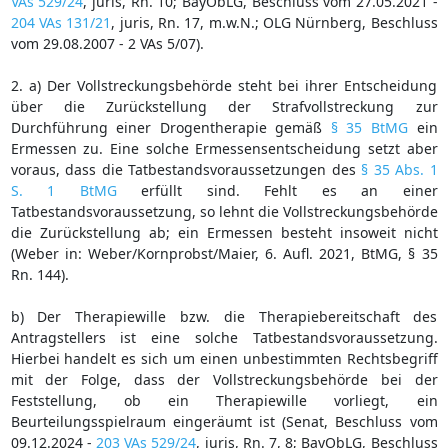
VAs 529/24
, juris, Rn. 10; BayObLG, Beschluss vom 27.05.2021 -
204 VAs 131/21
, juris, Rn. 17, m.w.N.; OLG Nürnberg, Beschluss
vom 29.08.2007 - 2 VAs 5/07).
2. a) Der Vollstreckungsbehörde steht bei ihrer Entscheidung
über die Zurückstellung der Strafvollstreckung zur
Durchführung einer Drogentherapie gemäß
§ 35 BtMG
ein
Ermessen zu. Eine solche Ermessensentscheidung setzt aber
voraus, dass die Tatbestandsvoraussetzungen des
§ 35 Abs. 1
S. 1 BtMG
erfüllt sind. Fehlt es an einer
Tatbestandsvoraussetzung, so lehnt die Vollstreckungsbehörde
die Zurückstellung ab; ein Ermessen besteht insoweit nicht
(Weber in: Weber/Kornprobst/Maier, 6. Aufl. 2021, BtMG, § 35
Rn. 144).
b) Der Therapiewille bzw. die Therapiebereitschaft des
Antragstellers ist eine solche Tatbestandsvoraussetzung.
Hierbei handelt es sich um einen unbestimmten Rechtsbegriff
mit der Folge, dass der Vollstreckungsbehörde bei der
Feststellung, ob ein Therapiewille vorliegt, ein
Beurteilungsspielraum eingeräumt ist (Senat, Beschluss vom
09.12.2024 -
203 VAs 529/24
, juris, Rn. 7, 8; BayObLG, Beschluss