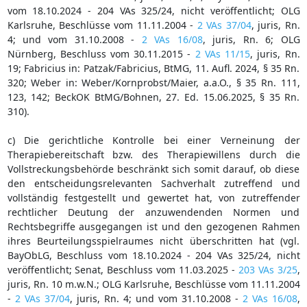
vom 18.10.2024 - 204 VAs 325/24, nicht veröffentlicht; OLG
Karlsruhe, Beschlüsse vom 11.11.2004 -
2 VAs 37/04
, juris, Rn.
4; und vom 31.10.2008 -
2 VAs 16/08
, juris, Rn. 6; OLG
Nürnberg, Beschluss vom 30.11.2015 -
2 VAs 11/15
, juris, Rn.
19; Fabricius in: Patzak/Fabricius, BtMG, 11. Aufl. 2024, § 35 Rn.
320; Weber in: Weber/Kornprobst/Maier, a.a.O., § 35 Rn. 111,
123, 142; BeckOK BtMG/Bohnen, 27. Ed. 15.06.2025, § 35 Rn.
310).
c) Die gerichtliche Kontrolle bei einer Verneinung der
Therapiebereitschaft bzw. des Therapiewillens durch die
Vollstreckungsbehörde beschränkt sich somit darauf, ob diese
den entscheidungsrelevanten Sachverhalt zutreffend und
vollständig festgestellt und gewertet hat, von zutreffender
rechtlicher Deutung der anzuwendenden Normen und
Rechtsbegriffe ausgegangen ist und den gezogenen Rahmen
ihres Beurteilungsspielraumes nicht überschritten hat (vgl.
BayObLG, Beschluss vom 18.10.2024 - 204 VAs 325/24, nicht
veröffentlicht; Senat, Beschluss vom 11.03.2025 -
203 VAs 3/25
,
juris, Rn. 10 m.w.N.; OLG Karlsruhe, Beschlüsse vom 11.11.2004
-
2 VAs 37/04
, juris, Rn. 4; und vom 31.10.2008 -
2 VAs 16/08
,