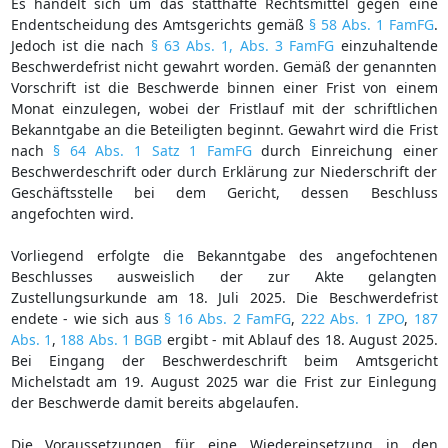
Es handelt sich um das statthafte Rechtsmittel gegen eine
Endentscheidung des Amtsgerichts gemäß
§ 58 Abs. 1 FamFG
.
Jedoch ist die nach
§ 63 Abs. 1, Abs. 3 FamFG
einzuhaltende
Beschwerdefrist nicht gewahrt worden. Gemäß der genannten
Vorschrift ist die Beschwerde binnen einer Frist von einem
Monat einzulegen, wobei der Fristlauf mit der schriftlichen
Bekanntgabe an die Beteiligten beginnt. Gewahrt wird die Frist
nach
§ 64 Abs. 1 Satz 1 FamFG
durch Einreichung einer
Beschwerdeschrift oder durch Erklärung zur Niederschrift der
Geschäftsstelle bei dem Gericht, dessen Beschluss
angefochten wird.
Vorliegend erfolgte die Bekanntgabe des angefochtenen
Beschlusses ausweislich der zur Akte gelangten
Zustellungsurkunde am 18. Juli 2025. Die Beschwerdefrist
endete - wie sich aus
§ 16 Abs. 2 FamFG
,
222 Abs. 1 ZPO
,
187
Abs. 1
,
188 Abs. 1 BGB
ergibt - mit Ablauf des 18. August 2025.
Bei Eingang der Beschwerdeschrift beim Amtsgericht
Michelstadt am 19. August 2025 war die Frist zur Einlegung
der Beschwerde damit bereits abgelaufen.
Die Voraussetzungen für eine Wiedereinsetzung in den