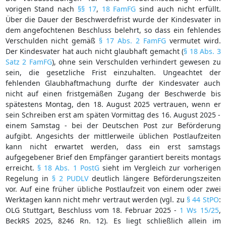
vorigen Stand nach
§§ 17
,
18 FamFG
sind auch nicht erfüllt.
Über die Dauer der Beschwerdefrist wurde der Kindesvater in
dem angefochtenen Beschluss belehrt, so dass ein fehlendes
Verschulden nicht gemäß
§ 17 Abs. 2 FamFG
vermutet wird.
Der Kindesvater hat auch nicht glaubhaft gemacht (
§ 18 Abs. 3
Satz 2 FamFG
), ohne sein Verschulden verhindert gewesen zu
sein, die gesetzliche Frist einzuhalten. Ungeachtet der
fehlenden Glaubhaftmachung durfte der Kindesvater auch
nicht auf einen fristgemäßen Zugang der Beschwerde bis
spätestens Montag, den 18. August 2025 vertrauen, wenn er
sein Schreiben erst am späten Vormittag des 16. August 2025 -
einem Samstag - bei der Deutschen Post zur Beförderung
aufgibt. Angesichts der mittlerweile üblichen Postlaufzeiten
kann nicht erwartet werden, dass ein erst samstags
aufgegebener Brief den Empfänger garantiert bereits montags
erreicht.
§ 18 Abs. 1 PostG
sieht im Vergleich zur vorherigen
Regelung in
§ 2 PUDLV
deutlich längere Beförderungszeiten
vor. Auf eine früher übliche Postlaufzeit von einem oder zwei
Werktagen kann nicht mehr vertraut werden (vgl. zu
§ 44 StPO
:
OLG Stuttgart, Beschluss vom 18. Februar 2025 -
1 Ws 15/25
,
BeckRS 2025, 8246 Rn. 12). Es liegt schließlich allein im