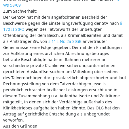
Ws 58/09
Zum Sachverhalt:
Der GenStA hat mit dem angefochtenen Bescheid der
Beschwerde gegen die Einstellungsverfügung der StA nach
§
170 II StPO
wegen des Tatvorwurfs der unbefugten
Offenbarung der dem Besch. als Kriminalbeamten und damit
als Amtsträger iSv. von
§ 11 I Nr. 2a StGB
anvertrauter
Geheimnisse keine Folge gegeben. Der mit den Ermittlungen
zur Aufklärung eines ärztlichen Abrechnungsbetruges
betraute Beschuldigte hatte im Rahmen mehrerer an
verschiedene private Krankenversicherungsunternehmen
gerichteten Auskunftsersuchen um Mitteilung über seitens
des Tatverdächtigen dort privatärztlich abgerechneter und laut
Rechnungsstellung von dem Tatverdächtigen jeweils
persönlich erbrachter ärztlicher Leistungen ersucht und in
diesem Zusammenhang u.a. Aufenthaltsorte und Zeiträume
mitgeteilt, in denen sich der Verdächtige außerhalb des
Klinikbetriebes aufgehalten haben könnte. Das OLG hat den
Antrag auf gerichtliche Entscheidung als unbegründet
verworfen.
Aus den Gründen: