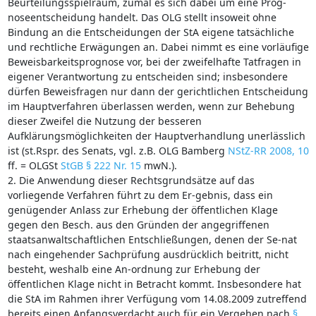
Beurteilungsspielraum, zumal es sich dabei um eine Prog-
noseentscheidung handelt. Das OLG stellt insoweit ohne
Bindung an die Entscheidungen der StA eigene tatsächliche
und rechtliche Erwägungen an. Dabei nimmt es eine vorläufige
Beweisbarkeitsprognose vor, bei der zweifelhafte Tatfragen in
eigener Verantwortung zu entscheiden sind; insbesondere
dürfen Beweisfragen nur dann der gerichtlichen Entscheidung
im Hauptverfahren überlassen werden, wenn zur Behebung
dieser Zweifel die Nutzung der besseren
Aufklärungsmöglichkeiten der Hauptverhandlung unerlässlich
ist (st.Rspr. des Senats, vgl. z.B. OLG Bamberg
NStZ-RR 2008, 10
ff. = OLGSt
StGB § 222 Nr. 15
mwN.).
2. Die Anwendung dieser Rechtsgrundsätze auf das
vorliegende Verfahren führt zu dem Er-gebnis, dass ein
genügender Anlass zur Erhebung der öffentlichen Klage
gegen den Besch. aus den Gründen der angegriffenen
staatsanwaltschaftlichen Entschließungen, denen der Se-nat
nach eingehender Sachprüfung ausdrücklich beitritt, nicht
besteht, weshalb eine An-ordnung zur Erhebung der
öffentlichen Klage nicht in Betracht kommt. Insbesondere hat
die StA im Rahmen ihrer Verfügung vom 14.08.2009 zutreffend
bereits einen Anfangsverdacht auch für ein Vergehen nach
§