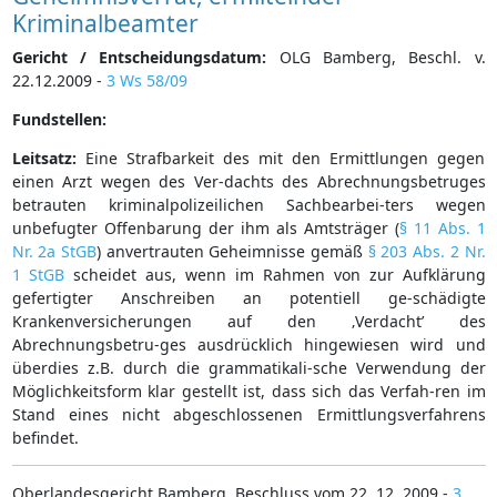
Kriminalbeamter
Gericht / Entscheidungsdatum:
OLG Bamberg, Beschl. v.
22.12.2009 -
3 Ws 58/09
Fundstellen:
Leitsatz:
Eine Strafbarkeit des mit den Ermittlungen gegen
einen Arzt wegen des Ver-dachts des Abrechnungsbetruges
betrauten kriminalpolizeilichen Sachbearbei-ters wegen
unbefugter Offenbarung der ihm als Amtsträger (
§ 11 Abs. 1
Nr. 2a StGB
) anvertrauten Geheimnisse gemäß
§ 203 Abs. 2 Nr.
1 StGB
scheidet aus, wenn im Rahmen von zur Aufklärung
gefertigter Anschreiben an potentiell ge-schädigte
Krankenversicherungen auf den ‚Verdacht’ des
Abrechnungsbetru-ges ausdrücklich hingewiesen wird und
überdies z.B. durch die grammatikali-sche Verwendung der
Möglichkeitsform klar gestellt ist, dass sich das Verfah-ren im
Stand eines nicht abgeschlossenen Ermittlungsverfahrens
befindet.
Oberlandesgericht Bamberg, Beschluss vom 22. 12. 2009 -
3