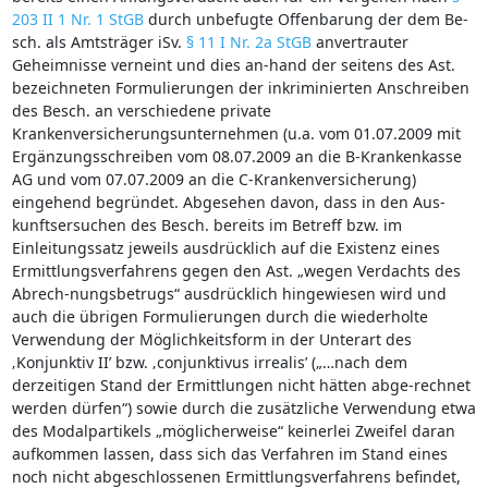
203 II 1 Nr. 1 StGB
durch unbefugte Offenbarung der dem Be-
sch. als Amtsträger iSv.
§ 11 I Nr. 2a StGB
anvertrauter
Geheimnisse verneint und dies an-hand der seitens des Ast.
bezeichneten Formulierungen der inkriminierten Anschreiben
des Besch. an verschiedene private
Krankenversicherungsunternehmen (u.a. vom 01.07.2009 mit
Ergänzungsschreiben vom 08.07.2009 an die B-Krankenkasse
AG und vom 07.07.2009 an die C-Krankenversicherung)
eingehend begründet. Abgesehen davon, dass in den Aus-
kunftsersuchen des Besch. bereits im Betreff bzw. im
Einleitungssatz jeweils ausdrücklich auf die Existenz eines
Ermittlungsverfahrens gegen den Ast. „wegen Verdachts des
Abrech-nungsbetrugs“ ausdrücklich hingewiesen wird und
auch die übrigen Formulierungen durch die wiederholte
Verwendung der Möglichkeitsform in der Unterart des
‚Konjunktiv II’ bzw. ‚conjunktivus irrealis’ („…nach dem
derzeitigen Stand der Ermittlungen nicht hätten abge-rechnet
werden dürfen“) sowie durch die zusätzliche Verwendung etwa
des Modalpartikels „möglicherweise“ keinerlei Zweifel daran
aufkommen lassen, dass sich das Verfahren im Stand eines
noch nicht abgeschlossenen Ermittlungsverfahrens befindet,