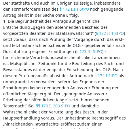
Der statthafte und auch im Übrigen zulässige, insbesondere
den Formerfordernissen des
§ 172 III 1 StPO
noch genügende
Antrag bleibt in der Sache ohne Erfolg.
1. Die Begründetheit des Antrags auf gerichtliche
Entscheidung „gegen den ablehnenden Bescheid des
vorgesetzten Beamten der Staatsanwaltschaft“ (
§ 172 II 1 StPO
)
setzt voraus, dass nach Prüfung der Vorgänge durch das erst-
und letztinstanzlich entscheidende OLG - gegebenenfalls nach
Durchführung eigener Ermittlungen (
§ 173 III StPO
) -
hinreichende Verurteilungswahrscheinlichkeit anzunehmen
ist. Maßgeblicher Zeitpunkt für die Beurteilung des Sach- und
Beweisstandes ist derjenige der Entscheidung des OLG. Nach
diesem Prü-fungsmaßstab ist der Antrag nach
§ 174 I StPO
als
unbegründet zu verwerfen, sofern das Ergebnis der
Ermittlungen keinen genügenden Anlass zur Erhebung der
öffentlichen Klage ergibt. Der „genügende Anlass zur
Erhebung der öffentlichen Klage“ setzt ‚hinreichenden
Tatverdacht’ iSd.
§§ 170
I,
203 StPO
und damit die
Wahrscheinlichkeit der Verurteilung des Besch. in der
Hauptverhandlung voraus. Der unbestimmte Rechtsbegriff des
‚hinreichenden Tatverdachts’ eröffnet zudem einen