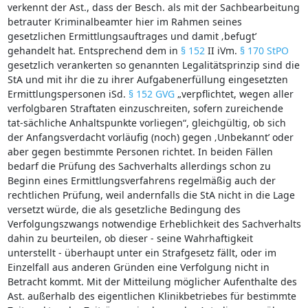
verkennt der Ast., dass der Besch. als mit der Sachbearbeitung
betrauter Kriminalbeamter hier im Rahmen seines
gesetzlichen Ermittlungsauftrages und damit ‚befugt’
gehandelt hat. Entsprechend dem in
§ 152
II iVm.
§ 170 StPO
gesetzlich verankerten so genannten Legalitätsprinzip sind die
StA und mit ihr die zu ihrer Aufgabenerfüllung eingesetzten
Ermittlungspersonen iSd.
§ 152 GVG
„verpflichtet, wegen aller
verfolgbaren Straftaten einzuschreiten, sofern zureichende
tat-sächliche Anhaltspunkte vorliegen“, gleichgültig, ob sich
der Anfangsverdacht vorläufig (noch) gegen ‚Unbekannt’ oder
aber gegen bestimmte Personen richtet. In beiden Fällen
bedarf die Prüfung des Sachverhalts allerdings schon zu
Beginn eines Ermittlungsverfahrens regelmäßig auch der
rechtlichen Prüfung, weil andernfalls die StA nicht in die Lage
versetzt würde, die als gesetzliche Bedingung des
Verfolgungszwangs notwendige Erheblichkeit des Sachverhalts
dahin zu beurteilen, ob dieser - seine Wahrhaftigkeit
unterstellt - überhaupt unter ein Strafgesetz fällt, oder im
Einzelfall aus anderen Gründen eine Verfolgung nicht in
Betracht kommt. Mit der Mitteilung möglicher Aufenthalte des
Ast. außerhalb des eigentlichen Klinikbetriebes für bestimmte