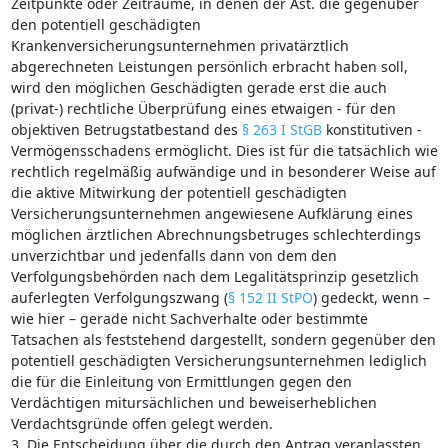
Zeitpunkte oder Zeiträume, in denen der Ast. die gegenüber
den potentiell geschädigten
Krankenversicherungsunternehmen privatärztlich
abgerechneten Leistungen persönlich erbracht haben soll,
wird den möglichen Geschädigten gerade erst die auch
(privat-) rechtliche Überprüfung eines etwaigen - für den
objektiven Betrugstatbestand des
§ 263 I StGB
konstitutiven -
Vermögensschadens ermöglicht. Dies ist für die tatsächlich wie
rechtlich regelmäßig aufwändige und in besonderer Weise auf
die aktive Mitwirkung der potentiell geschädigten
Versicherungsunternehmen angewiesene Aufklärung eines
möglichen ärztlichen Abrechnungsbetruges schlechterdings
unverzichtbar und jedenfalls dann von dem den
Verfolgungsbehörden nach dem Legalitätsprinzip gesetzlich
auferlegten Verfolgungszwang (
§ 152 II StPO
) gedeckt, wenn –
wie hier – gerade nicht Sachverhalte oder bestimmte
Tatsachen als feststehend dargestellt, sondern gegenüber den
potentiell geschädigten Versicherungsunternehmen lediglich
die für die Einleitung von Ermittlungen gegen den
Verdächtigen mitursächlichen und beweiserheblichen
Verdachtsgründe offen gelegt werden.
3. Die Entscheidung über die durch den Antrag veranlassten