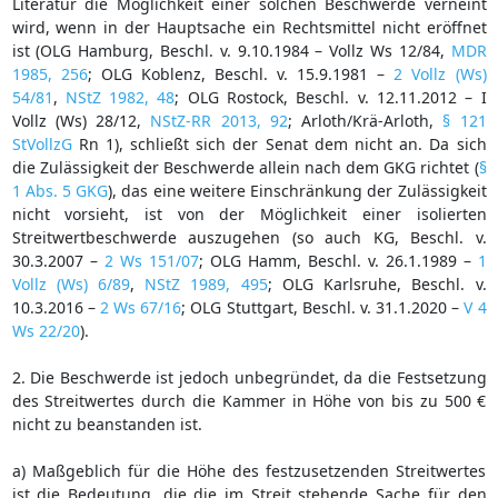
Literatur die Möglichkeit einer solchen Beschwerde verneint
wird, wenn in der Hauptsache ein Rechtsmittel nicht eröffnet
ist (OLG Hamburg, Beschl. v. 9.10.1984 – Vollz Ws 12/84,
MDR
1985, 256
; OLG Koblenz, Beschl. v. 15.9.1981 –
2 Vollz (Ws)
54/81
,
NStZ 1982, 48
; OLG Rostock, Beschl. v. 12.11.2012 – I
Vollz (Ws) 28/12,
NStZ-RR 2013, 92
; Arloth/Krä-Arloth,
§ 121
StVollzG
Rn 1), schließt sich der Senat dem nicht an. Da sich
die Zulässigkeit der Beschwerde allein nach dem GKG richtet (
§
1 Abs. 5 GKG
), das eine weitere Einschränkung der Zulässigkeit
nicht vorsieht, ist von der Möglichkeit einer isolierten
Streitwertbeschwerde auszugehen (so auch KG, Beschl. v.
30.3.2007 –
2 Ws 151/07
; OLG Hamm, Beschl. v. 26.1.1989 –
1
Vollz (Ws) 6/89
,
NStZ 1989, 495
; OLG Karlsruhe, Beschl. v.
10.3.2016 –
2 Ws 67/16
; OLG Stuttgart, Beschl. v. 31.1.2020 –
V 4
Ws 22/20
).
2. Die Beschwerde ist jedoch unbegründet, da die Festsetzung
des Streitwertes durch die Kammer in Höhe von bis zu 500 €
nicht zu beanstanden ist.
a) Maßgeblich für die Höhe des festzusetzenden Streitwertes
ist die Bedeutung, die die im Streit stehende Sache für den