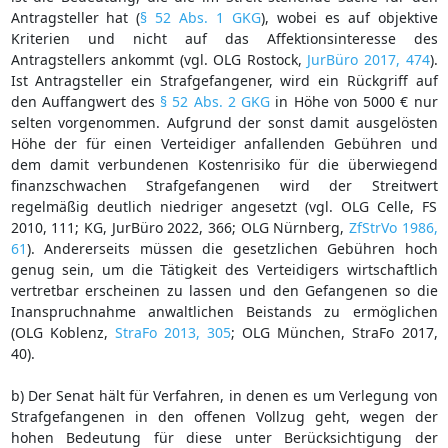
Antragsteller hat (
§ 52 Abs. 1 GKG
), wobei es auf objektive
Kriterien und nicht auf das Affektionsinteresse des
Antragstellers ankommt (vgl. OLG Rostock,
JurBüro 2017, 474
).
Ist Antragsteller ein Strafgefangener, wird ein Rückgriff auf
den Auffangwert des
§ 52 Abs. 2 GKG
in Höhe von 5000 € nur
selten vorgenommen. Aufgrund der sonst damit ausgelösten
Höhe der für einen Verteidiger anfallenden Gebühren und
dem damit verbundenen Kostenrisiko für die überwiegend
finanzschwachen Strafgefangenen wird der Streitwert
regelmäßig deutlich niedriger angesetzt (vgl. OLG Celle, FS
2010, 111; KG, JurBüro 2022, 366; OLG Nürnberg,
ZfStrVo 1986,
61
). Andererseits müssen die gesetzlichen Gebühren hoch
genug sein, um die Tätigkeit des Verteidigers wirtschaftlich
vertretbar erscheinen zu lassen und den Gefangenen so die
Inanspruchnahme anwaltlichen Beistands zu ermöglichen
(OLG Koblenz,
StraFo 2013, 305
; OLG München, StraFo 2017,
40).
b) Der Senat hält für Verfahren, in denen es um Verlegung von
Strafgefangenen in den offenen Vollzug geht, wegen der
hohen Bedeutung für diese unter Berücksichtigung der