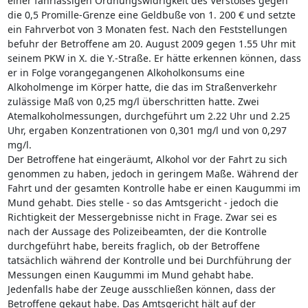
einer fahrlässigen Ordnungswidrigkeit des Verstoßes gegen
die 0,5 Promille-Grenze eine Geldbuße von 1. 200 € und setzte
ein Fahrverbot von 3 Monaten fest. Nach den Feststellungen
befuhr der Betroffene am 20. August 2009 gegen 1.55 Uhr mit
seinem PKW in X. die Y.-Straße. Er hätte erkennen können, dass
er in Folge vorangegangenen Alkoholkonsums eine
Alkoholmenge im Körper hatte, die das im Straßenverkehr
zulässige Maß von 0,25 mg/l überschritten hatte. Zwei
Atemalkoholmessungen, durchgeführt um 2.22 Uhr und 2.25
Uhr, ergaben Konzentrationen von 0,301 mg/l und von 0,297
mg/l.
Der Betroffene hat eingeräumt, Alkohol vor der Fahrt zu sich
genommen zu haben, jedoch in geringem Maße. Während der
Fahrt und der gesamten Kontrolle habe er einen Kaugummi im
Mund gehabt. Dies stelle - so das Amtsgericht - jedoch die
Richtigkeit der Messergebnisse nicht in Frage. Zwar sei es
nach der Aussage des Polizeibeamten, der die Kontrolle
durchgeführt habe, bereits fraglich, ob der Betroffene
tatsächlich während der Kontrolle und bei Durchführung der
Messungen einen Kaugummi im Mund gehabt habe.
Jedenfalls habe der Zeuge ausschließen können, dass der
Betroffene gekaut habe. Das Amtsgericht hält auf der