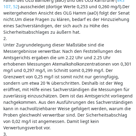
Fällen des OLG Bamberg (aaO) und des OLG Karlsruhe (
VRS
107, 52
) ausscheidet (dortige Werte 0,253 und 0,260 mg/l).Der
weitergehenden Ansicht des OLG Hamm (aaO) folgt der Senat
nicht.Um diese Fragen zu klären, bedarf es der Hinzuziehung
eines Sachverständigen, der sich auch zu Höhe des
Sicherheitsabschlages zu äußern hat.
2.
Unter Zugrundelegung dieser Maßstäbe sind die
Messergebnisse verwertbar. Nach den Feststellungen des
Amtsgerichts ergaben die um 2.22 Uhr und 2.25 Uhr
erhobenen Messungen Atemalkoholkonzentrationen von 0,301
mg/l und 0,297 mg/l, im Schnitt somit 0,299 mg/l. Der
Grenzwert von 0,25 mg/l ist somit nicht nur geringfügig,
sondern um etwa 20 % überschritten. Deshalb ist der Weg
eröffnet, mit Hilfe eines Sachverständigen die Messungen für
zuverlässig einzuschätzen. Dem ist das Amtsgericht vorliegend
nachgekommen. Aus den Ausführungen des Sachverständigen
kann in nachvollziehbarer Weise gefolgert werden, warum die
Proben gleichwohl verwertbar sind. Der Sicherheitsabschlag
von 0,02 mg/l ist angemessen. Damit liegt kein
Verwertungsverbot vor.
3.