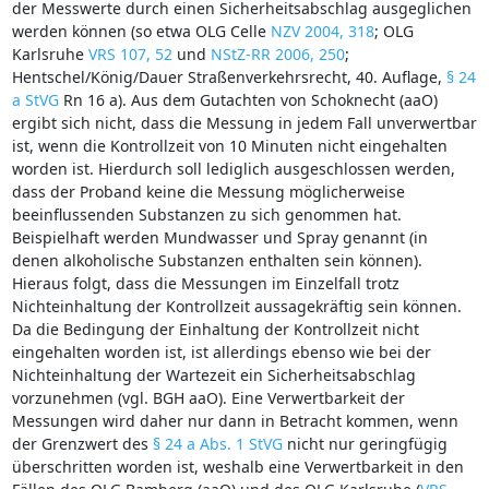
der Messwerte durch einen Sicherheitsabschlag ausgeglichen
werden können (so etwa OLG Celle
NZV 2004, 318
; OLG
Karlsruhe
VRS 107, 52
und
NStZ-RR 2006, 250
;
Hentschel/König/Dauer Straßenverkehrsrecht, 40. Auflage,
§ 24
a StVG
Rn 16 a). Aus dem Gutachten von Schoknecht (aaO)
ergibt sich nicht, dass die Messung in jedem Fall unverwertbar
ist, wenn die Kontrollzeit von 10 Minuten nicht eingehalten
worden ist. Hierdurch soll lediglich ausgeschlossen werden,
dass der Proband keine die Messung möglicherweise
beeinflussenden Substanzen zu sich genommen hat.
Beispielhaft werden Mundwasser und Spray genannt (in
denen alkoholische Substanzen enthalten sein können).
Hieraus folgt, dass die Messungen im Einzelfall trotz
Nichteinhaltung der Kontrollzeit aussagekräftig sein können.
Da die Bedingung der Einhaltung der Kontrollzeit nicht
eingehalten worden ist, ist allerdings ebenso wie bei der
Nichteinhaltung der Wartezeit ein Sicherheitsabschlag
vorzunehmen (vgl. BGH aaO). Eine Verwertbarkeit der
Messungen wird daher nur dann in Betracht kommen, wenn
der Grenzwert des
§ 24 a Abs. 1 StVG
nicht nur geringfügig
überschritten worden ist, weshalb eine Verwertbarkeit in den