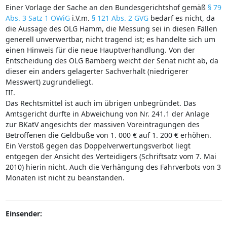
Einer Vorlage der Sache an den Bundesgerichtshof gemäß
§ 79
Abs. 3 Satz 1 OWiG
i.V.m.
§ 121 Abs. 2 GVG
bedarf es nicht, da
die Aussage des OLG Hamm, die Messung sei in diesen Fällen
generell unverwertbar, nicht tragend ist; es handelte sich um
einen Hinweis für die neue Hauptverhandlung. Von der
Entscheidung des OLG Bamberg weicht der Senat nicht ab, da
dieser ein anders gelagerter Sachverhalt (niedrigerer
Messwert) zugrundeliegt.
III.
Das Rechtsmittel ist auch im übrigen unbegründet. Das
Amtsgericht durfte in Abweichung von Nr. 241.1 der Anlage
zur BKatV angesichts der massiven Voreintragungen des
Betroffenen die Geldbuße von 1. 000 € auf 1. 200 € erhöhen.
Ein Verstoß gegen das Doppelverwertungsverbot liegt
entgegen der Ansicht des Verteidigers (Schriftsatz vom 7. Mai
2010) hierin nicht. Auch die Verhängung des Fahrverbots von 3
Monaten ist nicht zu beanstanden.
Einsender: