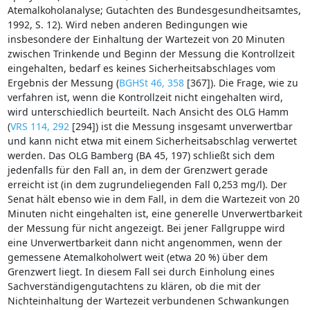
Atemalkoholanalyse; Gutachten des Bundesgesundheitsamtes,
1992, S. 12). Wird neben anderen Bedingungen wie
insbesondere der Einhaltung der Wartezeit von 20 Minuten
zwischen Trinkende und Beginn der Messung die Kontrollzeit
eingehalten, bedarf es keines Sicherheitsabschlages vom
Ergebnis der Messung (
BGHSt 46, 358
[367]). Die Frage, wie zu
verfahren ist, wenn die Kontrollzeit nicht eingehalten wird,
wird unterschiedlich beurteilt. Nach Ansicht des OLG Hamm
(
VRS 114, 292
[294]) ist die Messung insgesamt unverwertbar
und kann nicht etwa mit einem Sicherheitsabschlag verwertet
werden. Das OLG Bamberg (BA 45, 197) schließt sich dem
jedenfalls für den Fall an, in dem der Grenzwert gerade
erreicht ist (in dem zugrundeliegenden Fall 0,253 mg/l). Der
Senat hält ebenso wie in dem Fall, in dem die Wartezeit von 20
Minuten nicht eingehalten ist, eine generelle Unverwertbarkeit
der Messung für nicht angezeigt. Bei jener Fallgruppe wird
eine Unverwertbarkeit dann nicht angenommen, wenn der
gemessene Atemalkoholwert weit (etwa 20 %) über dem
Grenzwert liegt. In diesem Fall sei durch Einholung eines
Sachverständigengutachtens zu klären, ob die mit der
Nichteinhaltung der Wartezeit verbundenen Schwankungen