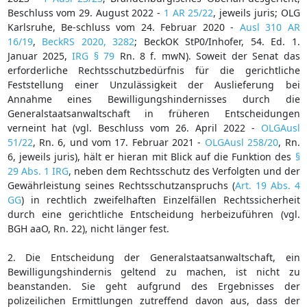
Beschluss vom 29. August 2022 -
1 AR 25/22
, jeweils juris; OLG
Karlsruhe, Be-schluss vom 24. Februar 2020 -
Ausl 310 AR
16/19
,
BeckRS 2020, 3282
; BeckOK StP0/Inhofer, 54. Ed. 1.
Januar 2025,
IRG § 79
Rn. 8 f. mwN). Soweit der Senat das
erforderliche Rechtsschutzbedürfnis für die gerichtliche
Feststellung einer Unzulässigkeit der Auslieferung bei
Annahme eines Bewilligungshindernisses durch die
Generalstaatsanwaltschaft in früheren Entscheidungen
verneint hat (vgl. Beschluss vom 26. April 2022 -
OLGAusl
51/22
, Rn. 6, und vom 17. Februar 2021 -
OLGAusl 258/20
, Rn.
6, jeweils juris), hält er hieran mit Blick auf die Funktion des
§
29 Abs. 1 IRG
, neben dem Rechtsschutz des Verfolgten und der
Gewährleistung seines Rechtsschutzanspruchs (
Art. 19 Abs. 4
GG
) in rechtlich zweifelhaften Einzelfällen Rechtssicherheit
durch eine gerichtliche Entscheidung herbeizuführen (vgl.
BGH aaO, Rn. 22), nicht länger fest.
2. Die Entscheidung der Generalstaatsanwaltschaft, ein
Bewilligungshindernis geltend zu machen, ist nicht zu
beanstanden. Sie geht aufgrund des Ergebnisses der
polizeilichen Ermittlungen zutreffend davon aus, dass der