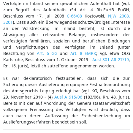
Verfolgte im Inland seinen gewöhnlichen Aufenthalt hat (vgl.
zum Begriff des Aufenthalts iSd Art. 4 Rb-EuHB EuGH,
Beschluss vom 17. Juli 2008
C-66/08
Koztowski,
NJW 2008,
3201
). Dass auch ein überwiegendes schutzwürdiges Interesse
an der Vollstreckung im Inland besteht, ist durch die
Abwägung aller relevanten Belange, insbesondere der
verfestigten familiären, sozialen und beruflichen Bindungen
und Verpflichtungen des Verfolgten im Inland (unter
Beachtung von
Art. 6 GG
und
Art. 8 EMRK
; vgl. etwa OLG
Karlsruhe, Beschluss vom 1. Oktober 2019 -
Ausl 301 AR 27/19
,
Rn. 16, juris), letztlich zutreffend angenommen worden.
Es war deklaratorisch festzustellen, dass sich die zur
Sicherung dieser Auslieferung ergangene Festhalteanordnung
des Amtsgerichts Leipzig erledigt hat (vgl. KG, Beschluss vom
29. November 2010 - (4)
Ausl A 915/06
(183/06), Rn. 48, juris).
Bereits mit der auf Anordnung der Generalstaatsanwaltschaft
vollzogenen Freilassung des Verfolgten wird deutlich, dass
auch nach deren Auffassung die Freiheitsentziehung im
Auslieferungsverfahren beendet sein soll.