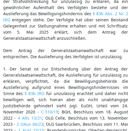
der Strafvollstreckung für unzulässig zu erklären, da ein
gewöhnlicher Aufenthalt des Verfolgten bestehe und der
Auslieferung das Bewilligungshindernis des
§ 83b Abs. 2 Nr. 2
IRG
entgegen stehe. Der Verfolgte hat über seinen Beistand
Gelegenheit zur Stellungnahme erhalten und mit Schriftsatz
vom 5. Mai 2025 erklärt, sich dem Antrag der
Generalstaatsanwaltschaft anzuschließen.
Dem Antrag der Generalstaatsanwaltschaft war zu
entsprechen. Die Auslieferung des Verfolgten ist unzulässig.
1. Der Senat ist zur Entscheidung über den Antrag der
Generalstaatsanwaltschaft, die Auslieferung für unzulässig zu
erklären, verpflichtet, da die Bewilligungsbehörde die
Auslieferung aufgrund eines Bewilligungshindernisses im
Sinne des
§ 83b IRG
für unzulässig erachtet und daher nicht
bewilligen will, sich hieran aber als nicht unabhängige
Justizbehörde gehindert sieht (vgl. EuGH, Urteil vom 24.
November 2020 -
C-510/19
; BGH, Beschluss vom 18. August
2022 -
4 ARs 13/21
; OLG Celle, Beschluss vom 13. November
2023 -
2 OAus 66/23
; OLG Saarbrücken, Beschluss vom 11. Mai
2023 -
1 Ausl 23/23
; Brandenburgisches Oberlan-desgericht,