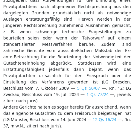
zuzugeben, dass Aufwendungen für die Einholung eines
Privatgutachtens nach allgemeiner Rechtsprechung aus den
dargelegten Gründen grundsätzlich nicht als notwendige
Auslagen erstattungsfähig sind. Hiervon werden in der
jüngeren Rechtsprechung zunehmend Ausnahmen gemacht,
z. B. wenn schwierige technische Fragestellungen zu
beurteilen seien oder wenn der Tatvorwurf auf einem
standartisierten Messverfahren beruhe. Zudem sind
zahlreiche Gerichte vom ausschließlichen Maßstab der Ex-
ante-Betrachtung für die Beurteilung der Notwendigkeit der
Gutachteneinholung abgerückt. Stattdessen wird eine
Erstattungsfähigkeit jedenfalls dann bejaht, wenn das
Privatgutachten ur-sächlich für den Freispruch oder die
Einstellung des Verfahrens geworden ist (LG Dresden,
Beschluss vom 7. Oktober 2009 —
5 Qs 50/07
—, Rn. 12; LG
Zwickau, Beschluss vom 19. Juli 2024 —
1 Qs 77/24
—, jeweils
zitiert nach juris).
Andere Gerichte halten es sogar bereits für ausreichend, wenn
das eingeholte Gutachten zu dem Freispruch beigetragen hat
(LG Münster, Beschluss vom 14. Juni 2024 —
12 Qs 16/24
—, Rn.
37, m.w.N., zitiert nach juris).