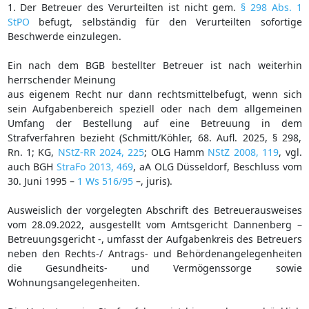
1. Der Betreuer des Verurteilten ist nicht gem.
§ 298 Abs. 1
StPO
befugt, selbständig für den Verurteilten sofortige
Beschwerde einzulegen.
Ein nach dem BGB bestellter Betreuer ist nach weiterhin
herrschender Meinung
aus eigenem Recht nur dann rechtsmittelbefugt, wenn sich
sein Aufgabenbereich speziell oder nach dem allgemeinen
Umfang der Bestellung auf eine Betreuung in dem
Strafverfahren bezieht (Schmitt/Köhler, 68. Aufl. 2025, § 298,
Rn. 1; KG,
NStZ-RR 2024, 225
; OLG Hamm
NStZ 2008, 119
, vgl.
auch BGH
StraFo 2013, 469
, aA OLG Düsseldorf, Beschluss vom
30. Juni 1995 –
1 Ws 516/95
–, juris).
Ausweislich der vorgelegten Abschrift des Betreuerausweises
vom 28.09.2022, ausgestellt vom Amtsgericht Dannenberg –
Betreuungsgericht -, umfasst der Aufgabenkreis des Betreuers
neben den Rechts-/ Antrags- und Behördenangelegenheiten
die Gesundheits- und Vermögenssorge sowie
Wohnungsangelegenheiten.