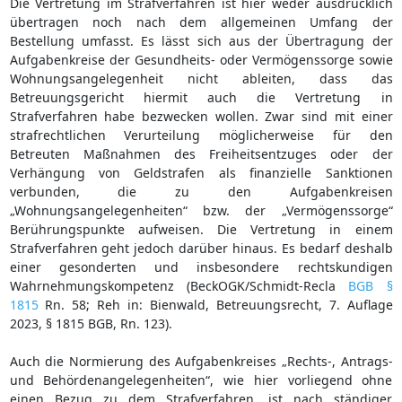
Die Vertretung im Strafverfahren ist hier weder ausdrücklich
übertragen noch nach dem allgemeinen Umfang der
Bestellung umfasst. Es lässt sich aus der Übertragung der
Aufgabenkreise der Gesundheits- oder Vermögenssorge sowie
Wohnungsangelegenheit nicht ableiten, dass das
Betreuungsgericht hiermit auch die Vertretung in
Strafverfahren habe bezwecken wollen. Zwar sind mit einer
strafrechtlichen Verurteilung möglicherweise für den
Betreuten Maßnahmen des Freiheitsentzuges oder der
Verhängung von Geldstrafen als finanzielle Sanktionen
verbunden, die zu den Aufgabenkreisen
„Wohnungsangelegenheiten“ bzw. der „Vermögenssorge“
Berührungspunkte aufweisen. Die Vertretung in einem
Strafverfahren geht jedoch darüber hinaus. Es bedarf deshalb
einer gesonderten und insbesondere rechtskundigen
Wahrnehmungskompetenz (BeckOGK/Schmidt-Recla
BGB §
1815
Rn. 58; Reh in: Bienwald, Betreuungsrecht, 7. Auflage
2023, § 1815 BGB, Rn. 123).
Auch die Normierung des Aufgabenkreises „Rechts-, Antrags-
und Behördenangelegenheiten“, wie hier vorliegend ohne
einen Bezug zu dem Strafverfahren, ist nach ständiger