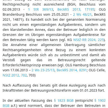
Rechtsprechung nicht ausreichend (BGH, Beschluss vom
02.09.2013 -
1 StR 369/13
,
BeckRS 2013, 17195
; OLG
Brandenburg Beschluss vom 25.05.2021 -
2 Ws 48/21
, BeckRS
2021, 14871). Es handelt sich bei der genannten Normierung
nicht um einen eigenständigen Aufgabenkreis, sondern um
den klarstellenden Annex, dass der Betreuer lediglich in den
Grenzen der im Übrigen eigenständigen Aufgabenkreise für
den Betreuten tätig werden kann (vgl. KG
NStZ-RR 2024, 225
).
Die Annahme einer allgemeinen Übertragung sämtlicher
Rechtsangelegenheiten ohne Bezug zu einem konkreten
Aufgabenkreis würde sich als zu unbestimmt und damit als
Verstoß gegen das im Betreuungsrecht geltende
Erforderlichkeitsprinzip erweisen (vgl. OLG Hamburg Beschluss
vom 17.06.2013 –
2 Ws 23-25/13
,
BeckRS 2014, 8291
; OLG Celle,
NStZ 2012, 702
, 703)
Nach Auffassung des Senats gilt diese Auslegung auch nach
Inkrafttreten der Betreuungsrechtsreform vom 01.01.2023 fort.
In der aktuellen Fassung des
§ 1823 BGB
(entspricht
§ 1902
BGB
a.F.) wird normiert, dass der Betreuer den Betreuten in