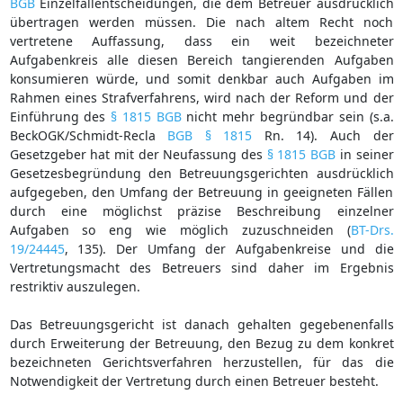
BGB
Einzelfallentscheidungen, die dem Betreuer ausdrücklich
übertragen werden müssen. Die nach altem Recht noch
vertretene Auffassung, dass ein weit bezeichneter
Aufgabenkreis alle diesen Bereich tangierenden Aufgaben
konsumieren würde, und somit denkbar auch Aufgaben im
Rahmen eines Strafverfahrens, wird nach der Reform und der
Einführung des
§ 1815 BGB
nicht mehr begründbar sein (s.a.
BeckOGK/Schmidt-Recla
BGB § 1815
Rn. 14). Auch der
Gesetzgeber hat mit der Neufassung des
§ 1815 BGB
in seiner
Gesetzesbegründung den Betreuungsgerichten ausdrücklich
aufgegeben, den Umfang der Betreuung in geeigneten Fällen
durch eine möglichst präzise Beschreibung einzelner
Aufgaben so eng wie möglich zuzuschneiden (
BT-Drs.
19/24445
, 135). Der Umfang der Aufgabenkreise und die
Vertretungsmacht des Betreuers sind daher im Ergebnis
restriktiv auszulegen.
Das Betreuungsgericht ist danach gehalten gegebenenfalls
durch Erweiterung der Betreuung, den Bezug zu dem konkret
bezeichneten Gerichtsverfahren herzustellen, für das die
Notwendigkeit der Vertretung durch einen Betreuer besteht.