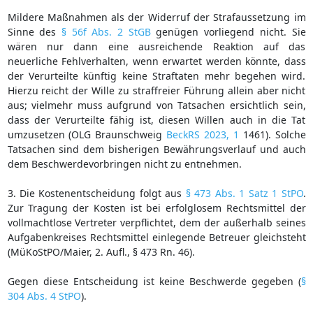
Mildere Maßnahmen als der Widerruf der Strafaussetzung im
Sinne des
§ 56f Abs. 2 StGB
genügen vorliegend nicht. Sie
wären nur dann eine ausreichende Reaktion auf das
neuerliche Fehlverhalten, wenn erwartet werden könnte, dass
der Verurteilte künftig keine Straftaten mehr begehen wird.
Hierzu reicht der Wille zu straffreier Führung allein aber nicht
aus; vielmehr muss aufgrund von Tatsachen ersichtlich sein,
dass der Verurteilte fähig ist, diesen Willen auch in die Tat
umzusetzen (OLG Braunschweig
BeckRS 2023, 1
1461). Solche
Tatsachen sind dem bisherigen Bewährungsverlauf und auch
dem Beschwerdevorbringen nicht zu entnehmen.
3. Die Kostenentscheidung folgt aus
§ 473 Abs. 1 Satz 1 StPO
.
Zur Tragung der Kosten ist bei erfolglosem Rechtsmittel der
vollmachtlose Vertreter verpflichtet, dem der außerhalb seines
Aufgabenkreises Rechtsmittel einlegende Betreuer gleichsteht
(MüKoStPO/Maier, 2. Aufl., § 473 Rn. 46).
Gegen diese Entscheidung ist keine Beschwerde gegeben (
§
304 Abs. 4 StPO
).