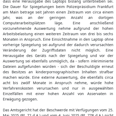
dass eine Herausgabe des Laptops bislang unterblieben sei.
Die Dauer für Spiegelungen beim Polizeipräsidium Frankfurt
am Main betrage seit Jahren einen Zeitraum von circa einem
Jahr, was an der geringen Anzahl an dortigen
Computerarbeitsplätzen läge. Eine anschließend
vorzunehmende Auswertung nehme aufgrund der hohen
Arbeitsbelastung einen weiteren Zeitraum von drei bis sechs
Monaten in Anspruch. Eine Einsichtnahme in den Laptop ohne
vorherige Spiegelung sei aufgrund der dadurch verursachten
Veränderung der Zugriffsdaten nicht möglich. Eine
Herausgabe des Geräts nach der Spiegelung und vor der
Auswertung sei ebenfalls unmöglich, da - sofern inkriminierte
Dateien aufgefunden würden - sich der Beschuldigte erneut
des Besitzes an kinderpornographischen Inhalten strafbar
machen würde. Eine externe Auswertung, die ebenfalls circa
acht bis zwölf Monate in Anspruch nehme, würde hohe
Verfahrenskosten verursachen und nur in ausgewählten
Einzelfällen mit einer hohen Anzahl von Asservaten in
Erwägung gezogen.
Das Amtsgericht hat der Beschwerde mit Verfügungen vom 25.
Mai 2025 (BI. 72 d.A.) und vom 4. Juni 2025 (BI. 77R d.A.) nicht