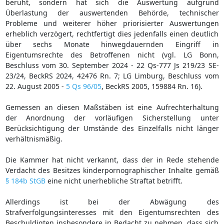
beruht, sondern hat sich die Auswertung aufgrund
Überlastung der auswertenden Behörde, technischer
Probleme und weiterer höher priorisierter Auswertungen
erheblich verzögert, rechtfertigt dies jedenfalls einen deutlich
über sechs Monate hinwegdauernden Eingriff in
Eigentumsrechte des Betroffenen nicht (vgl. LG Bonn,
Beschluss vom 30. September 2024 - 22 Qs-777 Js 219/23 SE-
23/24, BeckRS 2024, 42476 Rn. 7; LG Limburg, Beschluss vom
22. August 2005 -
5 Qs 96/05
, BeckRS 2005, 159884 Rn. 16).
Gemessen an diesen Maßstäben ist eine Aufrechterhaltung
der Anordnung der vorläufigen Sicherstellung unter
Berücksichtigung der Umstände des Einzelfalls nicht länger
verhältnismäßig.
Die Kammer hat nicht verkannt, dass der in Rede stehende
Verdacht des Besitzes kinderpornographischer Inhalte gemäß
§ 184b StGB
eine nicht unerhebliche Straftat betrifft.
Allerdings ist bei der Abwägung des
Strafverfolgungsinteresses mit den Eigentumsrechten des
Beschuldigten insbesondere in Bedacht zu nehmen, dass sich