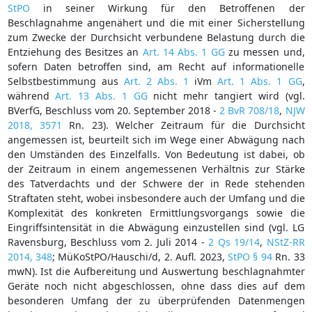
StPO
in seiner Wirkung für den Betroffenen der
Beschlagnahme angenähert und die mit einer Sicherstellung
zum Zwecke der Durchsicht verbundene Belastung durch die
Entziehung des Besitzes an
Art. 14 Abs. 1 GG
zu messen und,
sofern Daten betroffen sind, am Recht auf informationelle
Selbstbestimmung aus
Art. 2 Abs. 1
iVm
Art. 1 Abs. 1 GG
,
während
Art. 13 Abs. 1 GG
nicht mehr tangiert wird (vgl.
BVerfG, Beschluss vom 20. September 2018 -
2 BvR 708/18
,
NJW
2018, 3571
Rn. 23). Welcher Zeitraum für die Durchsicht
angemessen ist, beurteilt sich im Wege einer Abwägung nach
den Umständen des Einzelfalls. Von Bedeutung ist dabei, ob
der Zeitraum in einem angemessenen Verhältnis zur Stärke
des Tatverdachts und der Schwere der in Rede stehenden
Straftaten steht, wobei insbesondere auch der Umfang und die
Komplexität des konkreten Ermittlungsvorgangs sowie die
Eingriffsintensität in die Abwägung einzustellen sind (vgl. LG
Ravensburg, Beschluss vom 2. Juli 2014 -
2 Qs 19/14
,
NStZ-RR
2014, 348
; MüKoStPO/Hauschi/d, 2. Aufl. 2023,
StPO § 94
Rn. 33
mwN). Ist die Aufbereitung und Auswertung beschlagnahmter
Geräte noch nicht abgeschlossen, ohne dass dies auf dem
besonderen Umfang der zu überprüfenden Datenmengen