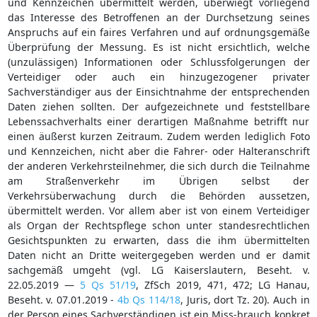
und Kennzeichen übermittelt werden, überwiegt vorliegend
das Interesse des Betroffenen an der Durchsetzung seines
Anspruchs auf ein faires Verfahren und auf ordnungsgemäße
Überprüfung der Messung. Es ist nicht ersichtlich, welche
(unzulässigen) Informationen oder Schlussfolgerungen der
Verteidiger oder auch ein hinzugezogener privater
Sachverständiger aus der Einsichtnahme der entsprechenden
Daten ziehen sollten. Der aufgezeichnete und feststellbare
Lebenssachverhalts einer derartigen Maßnahme betrifft nur
einen äußerst kurzen Zeitraum. Zudem werden lediglich Foto
und Kennzeichen, nicht aber die Fahrer- oder Halteranschrift
der anderen Verkehrsteilnehmer, die sich durch die Teilnahme
am Straßenverkehr im Übrigen selbst der
Verkehrsüberwachung durch die Behörden aussetzen,
übermittelt werden. Vor allem aber ist von einem Verteidiger
als Organ der Rechtspflege schon unter standesrechtlichen
Gesichtspunkten zu erwarten, dass die ihm übermittelten
Daten nicht an Dritte weitergegeben werden und er damit
sachgemäß umgeht (vgl. LG Kaiserslautern, Beseht. v.
22.05.2019 —
5 Qs 51/19
, ZfSch 2019, 471, 472; LG Hanau,
Beseht. v. 07.01.2019 -
4b Qs 114/18
, Juris, dort Tz. 20). Auch in
der Person eines Sachverständigen ist ein Miss-brauch konkret