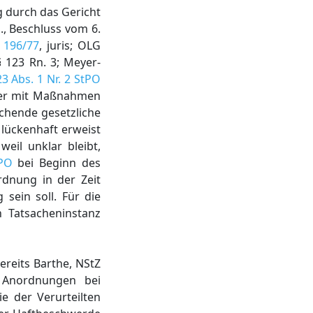
 durch das Gericht
., Beschluss vom 6.
 196/77
, juris; OLG
 § 123 Rn. 3; Meyer-
23 Abs. 1 Nr. 2 StPO
 der mit Maßnahmen
ichende gesetzliche
s lückenhaft erweist
il unklar bleibt,
tPO
bei Beginn des
rdnung in der Zeit
sein soll. Für die
n Tatsacheninstanz
ereits Barthe, NStZ
r Anordnungen bei
ie der Verurteilten