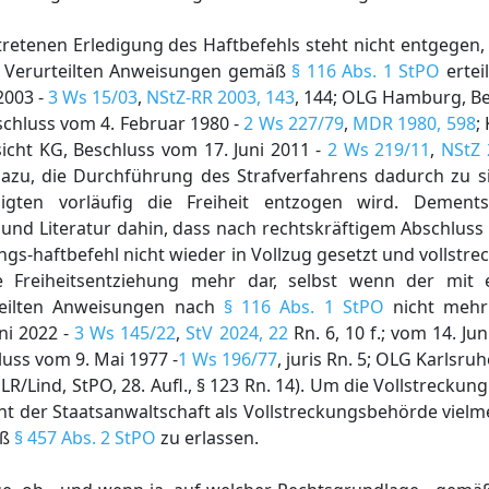
tretenen Erledigung des Haftbefehls steht nicht entgegen, 
r Verurteilten Anweisungen gemäß
§ 116 Abs. 1 StPO
ertei
2003 -
3 Ws 15/03
,
NStZ-RR 2003, 143
, 144; OLG Hamburg, Be
eschluss vom 4. Februar 1980 -
2 Ws 227/79
,
MDR 1980, 598
;
nsicht KG, Beschluss vom 17. Juni 2011 -
2 Ws 219/11
,
NStZ 
azu, die Durchführung des Strafverfahrens dadurch zu s
uldigten vorläufig die Freiheit entzogen wird. Dement
und Literatur dahin, dass nach rechtskräftigem Abschluss
gs-haftbefehl nicht wieder in Vollzug gesetzt und vollstre
ne Freiheitsentziehung mehr dar, selbst wenn der mit 
erteilten Anweisungen nach
§ 116 Abs. 1 StPO
nicht mehr
ni 2022 -
3 Ws 145/22
,
StV 2024, 22
Rn. 6, 10 f.; vom 14. Ju
luss vom 9. Mai 1977 -
1 Ws 196/77
, juris Rn. 5; OLG Karlsru
; LR/Lind, StPO, 28. Aufl., § 123 Rn. 14). Um die Vollstreckung
teht der Staatsanwaltschaft als Vollstreckungsbehörde vielm
äß
§ 457 Abs. 2 StPO
zu erlassen.