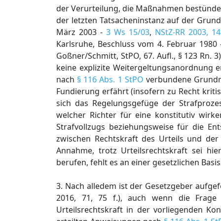
der Verurteilung, die Maßnahmen bestünden
der letzten Tatsacheninstanz auf der Grun
März 2003 -
3 Ws 15/03
,
NStZ-RR 2003, 1
Karlsruhe, Beschluss vom 4. Februar 1980
Goßner/Schmitt, StPO, 67. Aufl., § 123 Rn. 
keine explizite Weitergeltungsanordnung 
nach
§ 116 Abs. 1 StPO
verbundene Grundrec
Fundierung erfährt (insofern zu Recht kritisc
sich das Regelungsgefüge der Strafproz
welcher Richter für eine konstitutiv w
Strafvollzugs beziehungsweise für die En
zwischen Rechtskraft des Urteils und der 
Annahme, trotz Urteilsrechtskraft sei hi
berufen, fehlt es an einer gesetzlichen Basis
3. Nach alledem ist der Gesetzgeber aufgef
2016, 71, 75 f.), auch wenn die Frag
Urteilsrechtskraft in der vorliegenden Ko