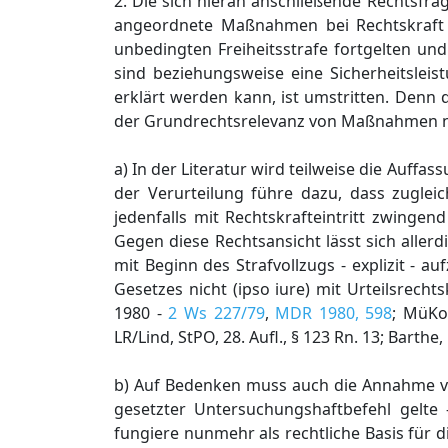
2. Die sich hieran anschließende Rechtsfr
angeordnete Maßnahmen bei Rechtskraft ei
unbedingten Freiheitsstrafe fortgelten und
sind beziehungsweise eine Sicherheitslei
erklärt werden kann, ist umstritten. Denn d
der Grundrechtsrelevanz von Maßnahmen 
a) In der Literatur wird teilweise die Auffa
der Verurteilung führe dazu, dass zugl
jedenfalls mit Rechtskrafteintritt zwingend
Gegen diese Rechtsansicht lässt sich alle
mit Beginn des Strafvollzugs - explizit -
Gesetzes nicht (ipso iure) mit Urteilsrecht
1980 -
2 Ws 227/79
,
MDR 1980, 598
; MüKo
LR/Lind, StPO, 28. Aufl., § 123 Rn. 13; Barthe,
b) Auf Bedenken muss auch die Annahme von
gesetzter Untersuchungshaftbefehl gelte 
fungiere nunmehr als rechtliche Basis fü