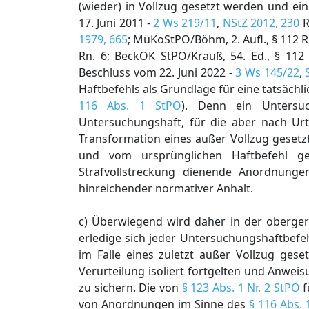
(wieder) in Vollzug gesetzt werden und ein
17. Juni 2011 -
2 Ws 219/11
,
NStZ 2012, 230
R
1979, 665
; MüKoStPO/Böhm, 2. Aufl., § 112 Rn
Rn. 6; BeckOK StPO/Krauß, 54. Ed., § 112 
Beschluss vom 22. Juni 2022 -
3 Ws 145/22
,
Haftbefehls als Grundlage für eine tatsächl
116 Abs. 1 StPO
). Denn ein Untersuc
Untersuchungshaft, für die aber nach Urt
Transformation eines außer Vollzug gesetz
und vom ursprünglichen Haftbefehl ge
Strafvollstreckung dienende Anordnung
hinreichender normativer Anhalt.
c) Überwiegend wird daher in der obergeri
erledige sich jeder Untersuchungshaftbefeh
im Falle eines zuletzt außer Vollzug ge
Verurteilung isoliert fortgelten und Anweis
zu sichern. Die von
§ 123 Abs. 1 Nr. 2 StPO
f
von Anordnungen im Sinne des
§ 116 Abs.