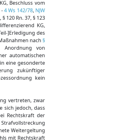
. KG, Beschluss vom
 -
4 Ws 142/78
,
NJW
 § 120 Rn. 37, § 123
ifferenzierend KG,
[Teil-]Erledigung des
für Maßnahmen nach
§
ie Anordnung von
iner automatischen
 in eine gesonderte
rung zukünftiger
ozessordnung kein
ng vertreten, zwar
 sich jedoch, dass
ei Rechtskraft der
 Strafvollstreckung
dnete Weitergeltung
ls mit Rechtskraft