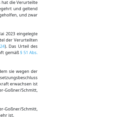
at die Verurteilte
egehrt und geltend
bgeholfen, und zwar
ai 2023 eingelegte
el der Verurteilten
/24
). Das Urteil des
haft gemäß
§ 51 Abs.
t dem sie wegen der
ugsetzungsbeschluss
kraft erwachsen ist
yer-Goßner/Schmitt,
er-Goßner/Schmitt,
hr ist.