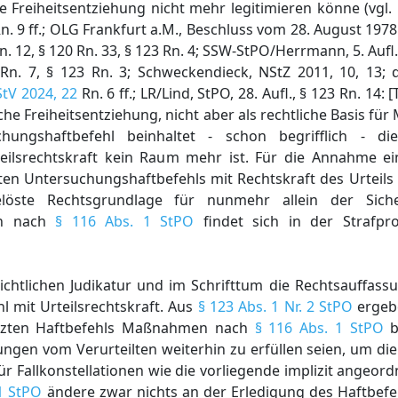
e Freiheitsentziehung nicht mehr legitimieren könne (vgl
n. 9 ff.; OLG Frankfurt a.M., Beschluss vom 28. August 1978
. 12, § 120 Rn. 33, § 123 Rn. 4; SSW-StPO/Herrmann, 5. Aufl.,
Rn. 7, § 123 Rn. 3; Schweckendieck, NStZ 2011, 10, 13; d
StV 2024, 22
Rn. 6 ff.; LR/Lind, StPO, 28. Aufl., § 123 Rn. 14: 
iche Freiheitsentziehung, nicht aber als rechtliche Basis 
hungshaftbefehl beinhaltet - schon begrifflich - d
eilsrechtskraft kein Raum mehr ist. Für die Annahme e
ten Untersuchungshaftbefehls mit Rechtskraft des Urteils
löste Rechtsgrundlage für nunmehr allein der Siche
en nach
§ 116 Abs. 1 StPO
findet sich in der Strafpr
chtlichen Judikatur und im Schrifttum die Rechtsauffassu
l mit Urteilsrechtskraft. Aus
§ 123 Abs. 1 Nr. 2 StPO
ergebe
setzten Haftbefehls Maßnahmen nach
§ 116 Abs. 1 StPO
b
ungen vom Verurteilten weiterhin zu erfüllen seien, um die
ür Fallkonstellationen wie die vorliegende implizit angeor
 1 StPO
ändere zwar nichts an der Erledigung des Haftbefeh