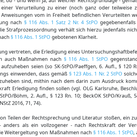
age, ob - und wenn ja, auf welcher Rechtsgrundlage - gem
ner Verurteilung zu einer (noch ganz oder teilweise z
 Anweisungen vom in Freiheit befindlichen Verurteilten we
stung nach
§ 116 Abs. 1 Satz 2 Nr. 4 StPO
gegebenenfalls 
ie Strafprozessordnung verhält sich hierzu jedenfalls nich
nach
§ 116 Abs. 1 StPO
gebotenen Klarheit.
ssung vertreten, die Erledigung eines Untersuchungshaftbefe
eich auch Maßnahmen nach
§ 116 Abs. 1 StPO
gegenstand
 aufzuheben seien (so SK-StPO/Paeffgen, 6. Aufl., § 120 Rn
rdings einwenden, dass gemäß
§ 123 Abs. 1 Nr. 2 StPO
solch
 aufzuheben sind, mithin nach dem darin zum Ausdruck ko
skraft Erledigung finden sollen (vgl. OLG Karlsruhe, Besch
StPO/Böhm, 2. Aufl., § 123 Rn. 10; BeckOK StPO/Krauß, 54
 NStZ 2016, 71, 74).
 Teilen der Rechtsprechung und Literatur stoßen, ein zul
- anders als ein vollzogener - nach Rechtskraft der Ver
r die Weitergeltung von Maßnahmen nach
§ 116 Abs. 1 StPO
,