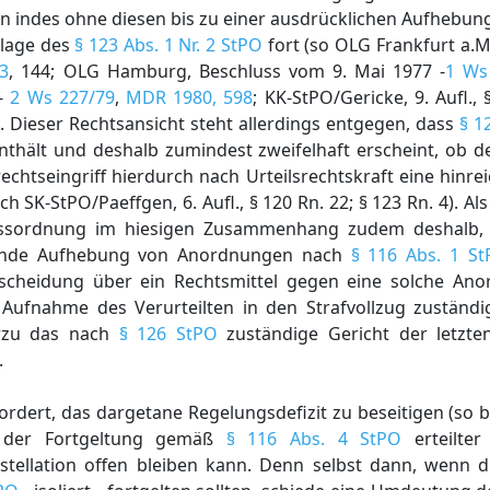
 indes ohne diesen bis zu einer ausdrücklichen Aufhebung
dlage des
§ 123 Abs. 1 Nr. 2 StPO
fort (so OLG Frankfurt a.M
43
, 144; OLG Hamburg, Beschluss vom 9. Mai 1977 -
1 Ws
 -
2 Ws 227/79
,
MDR 1980, 598
; KK-StPO/Gericke, 9. Aufl.,
3). Dieser Rechtsansicht steht allerdings entgegen, dass
§ 1
enthält und deshalb zumindest zweifelhaft erscheint, ob
htseingriff hierdurch nach Urteilsrechtskraft eine hinre
h SK-StPO/Paeffgen, 6. Aufl., § 120 Rn. 22; § 123 Rn. 4). Al
essordnung im hiesigen Zusammenhang zudem deshalb, we
irkende Aufhebung von Anordnungen nach
§ 116 Abs. 1 S
tscheidung über ein Rechtsmittel gegen eine solche Ano
Aufnahme des Verurteilten in den Strafvollzug zuständig 
erzu das nach
§ 126 StPO
zuständige Gericht der letzte
.
ordert, das dargetane Regelungsdefizit zu beseitigen (so b
e der Fortgeltung gemäß
§ 116 Abs. 4 StPO
erteilte
nstellation offen bleiben kann. Denn selbst dann, wenn d