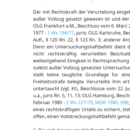
Der mit Rechtskraft der Verurteilung einge
außer Vollzug gesetzt gewesen ist und de
OLG Frankfurt a.M., Beschluss vom 6. März 
1977 -
1 Ws 196/77
, juris; OLG Karlsruhe, B
Aufl., § 120 Rn. 22, § 123 Rn. 3; anderer A
Denn ein Untersuchungshaftbefehl dient d
nicht rechtskräftig verurteilten Besch
weitestgehend Einigkeit in Rechtsprechung 
zuletzt außer Vollzug gesetzter Untersuchun
stellt keine taugliche Grundlage für ei
Freiheitsstrafe belegte Verurteilte ihm 
untertaucht (vgl. KG, Beschlüsse vom 22. Ju
u.a., juris Rn. 5, 11, 13; OLG Hamburg, Besch
Februar 1980 -
2 Ws 227/79
,
MDR 1980, 598
eines rechtskräftigen Urteils zu sichern, s
offen, einen Vollstreckungshaftbefehl gem