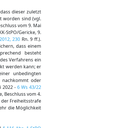
dass dieser zuletzt
lt worden sind (vgl.
schluss vom 9. Mai
 KK-StPO/Gericke, 9.
2012, 230
Rn. 9 ff.).
ichern, dass einem
sprechend besteht
 des Verfahrens ein
ckt werden kann; er
einer unbedingten
 nachkommt oder
ni 2022 -
6 Ws 43/22
he, Beschluss vom 4.
 der Freiheitsstrafe
ehr die Möglichkeit