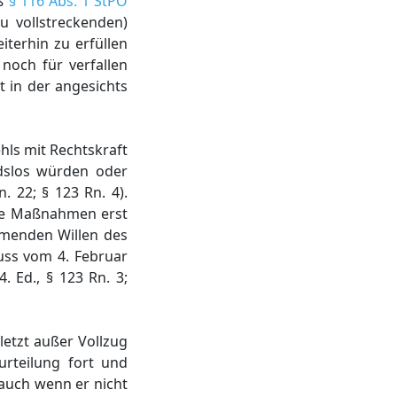
äß
§ 116 Abs. 1 StPO
u vollstreckenden)
iterhin zu erfüllen
noch für verfallen
t in der angesichts
hls mit Rechtskraft
slos würden oder
. 22; § 123 Rn. 4).
e Maßnahmen erst
mmenden Willen des
luss vom 4. Februar
. Ed., § 123 Rn. 3;
etzt außer Vollzug
urteilung fort und
 auch wenn er nicht