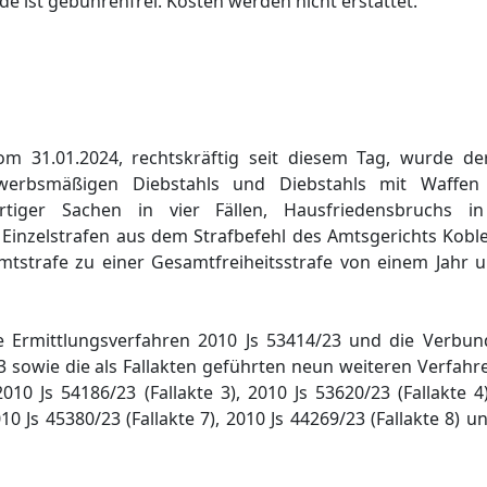
e ist gebührenfrei. Kosten werden nicht erstattet.
om 31.01.2024, rechtskräftig seit diesem Tag, wurde d
erbsmäßigen Diebstahls und Diebstahls mit Waffen 
ertiger Sachen in vier Fällen, Hausfriedensbruchs i
Einzelstrafen aus dem Strafbefehl des Amtsgerichts Kobl
mtstrafe zu einer Gesamtfreiheitsstrafe von einem Jahr
 Ermittlungsverfahren 2010 Js 53414/23 und die Verbun
23 sowie die als Fallakten geführten neun weiteren Verfahr
 2010 Js 54186/23 (Fallakte 3), 2010 Js 53620/23 (Fallakte 
2010 Js 45380/23 (Fallakte 7), 2010 Js 44269/23 (Fallakte 8) 