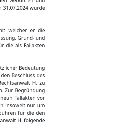
nden Gebühren und
om 31.07.2024 wurde
it welcher er die
fassung, Grund- und
r die als Fallakten
zlicher Bedeutung
 den Beschluss des
Rechtsanwalt H. zu
en. Zur Begründung
 neun Fallakten vor
ch insoweit nur um
bühren für die den
sanwalt H. folgende