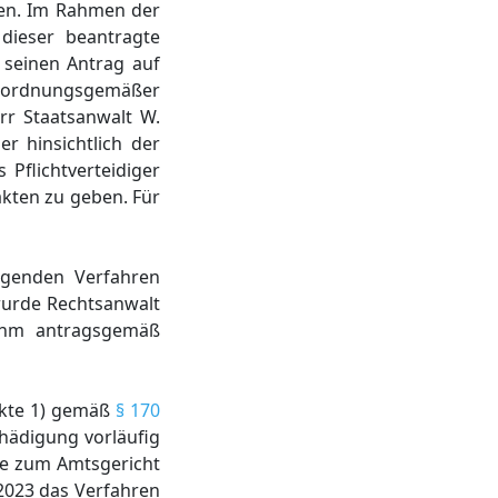
ten. Im Rahmen der
dieser beantragte
 seinen Antrag auf
 ordnungsgemäßer
rr Staatsanwalt W.
r hinsichtlich der
 Pflichtverteidiger
akten zu geben. Für
egenden Verfahren
wurde Rechtsanwalt
 ihm antragsgemäß
akte 1) gemäß
§ 170
chädigung vorläufig
age zum Amtsgericht
2023 das Verfahren