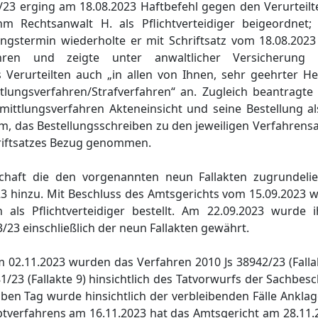
/23 erging am 18.08.2023 Haftbefehl gegen den Verurteil
 Rechtsanwalt H. als Pflichtverteidiger beigeordnet; 
gstermin wiederholte er mit Schriftsatz vom 18.08.2023
hren und zeigte unter anwaltlicher Versicherung
 Verurteilten auch „in allen von Ihnen, sehr geehrter He
lungsverfahren/Strafverfahren“ an. Zugleich beantragte e
mittlungsverfahren Akteneinsicht und seine Bestellung als
um, das Bestellungsschreiben zu den jeweiligen Verfahrens
chriftsatzes Bezug genommen.
schaft die den vorgenannten neun Fallakten zugrundeli
3 hinzu. Mit Beschluss des Amtsgerichts vom 15.09.2023 
 als Pflichtverteidiger bestellt. Am 22.09.2023 wurde
3/23 einschließlich der neun Fallakten gewährt.
m 02.11.2023 wurden das Verfahren 2010 Js 38942/23 (Fall
/23 (Fallakte 9) hinsichtlich des Tatvorwurfs der Sachbes
lben Tag wurde hinsichtlich der verbleibenden Fälle Ankl
tverfahrens am 16.11.2023 hat das Amtsgericht am 28.11.