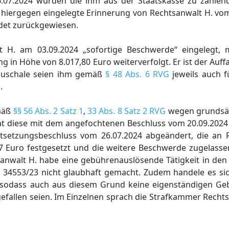
6.07.2024 wurden die ihm aus der Staatskasse zu zahle
ie hiergegen eingelegte Erinnerung von Rechtsanwalt H. v
det zurückgewiesen.
 H. am 03.09.2024 „sofortige Beschwerde“ eingelegt, m
ng in Höhe von 8.017,80 Euro weiterverfolgt. Er ist der Auf
auschale seien ihm gemäß
§ 48 Abs. 6 RVG
jeweils auch fü
.
mäß
§§ 56 Abs. 2 Satz 1
,
33 Abs. 8 Satz 2 RVG
wegen grundsät
t diese mit dem angefochtenen Beschluss vom 20.09.2024
tsetzungsbeschluss vom 26.07.2024 abgeändert, die an 
7 Euro festgesetzt und die weitere Beschwerde zugelass
sanwalt H. habe eine gebührenauslösende Tätigkeit in den
 34553/23 nicht glaubhaft gemacht. Zudem handele es si
 sodass auch aus diesem Grund keine eigenständigen Ge
efallen seien. Im Einzelnen sprach die Strafkammer Recht