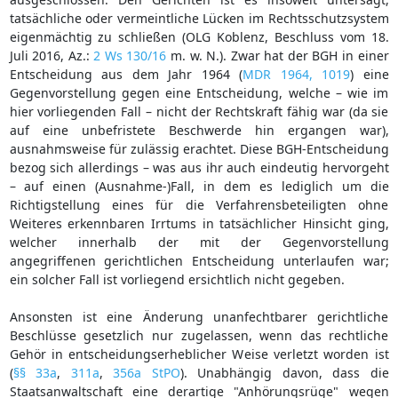
tatsächliche oder vermeintliche Lücken im Rechtsschutzsystem
eigenmächtig zu schließen (OLG Koblenz, Beschluss vom 18.
Juli 2016, Az.:
2 Ws 130/16
m. w. N.). Zwar hat der BGH in einer
Entscheidung aus dem Jahr 1964 (
MDR 1964, 1019
) eine
Gegenvorstellung gegen eine Entscheidung, welche – wie im
hier vorliegenden Fall – nicht der Rechtskraft fähig war (da sie
auf eine unbefristete Beschwerde hin ergangen war),
ausnahmsweise für zulässig erachtet. Diese BGH-Entscheidung
bezog sich allerdings – was aus ihr auch eindeutig hervorgeht
– auf einen (Ausnahme-)Fall, in dem es lediglich um die
Richtigstellung eines für die Verfahrensbeteiligten ohne
Weiteres erkennbaren Irrtums in tatsächlicher Hinsicht ging,
welcher innerhalb der mit der Gegenvorstellung
angegriffenen gerichtlichen Entscheidung unterlaufen war;
ein solcher Fall ist vorliegend ersichtlich nicht gegeben.
Ansonsten ist eine Änderung unanfechtbarer gerichtliche
Beschlüsse gesetzlich nur zugelassen, wenn das rechtliche
Gehör in entscheidungserheblicher Weise verletzt worden ist
(
§§ 33a
,
311a
,
356a StPO
). Unabhängig davon, dass die
Staatsanwaltschaft eine derartige "Anhörungsrüge" wegen