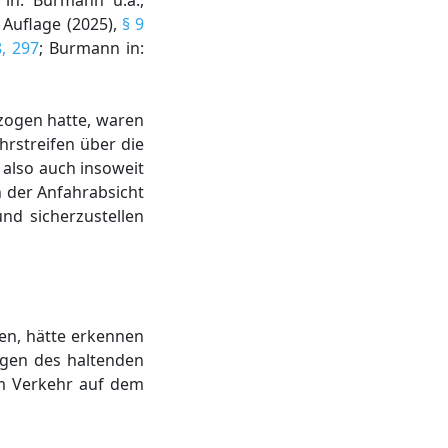
 in: Burmann u.a.,
 Auflage (2025),
§ 9
, 297
; Burmann in:
ezogen hatte, waren
rstreifen über die
 also auch insoweit
 der Anfahrabsicht
nd sicherzustellen
ren, hätte erkennen
egen des haltenden
em Verkehr auf dem