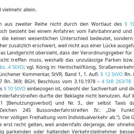
 vielmehr allein.
en aus zweiter Reihe nicht durch den Wortlaut des
§ 1
edoch besteht bei einem Anfahren vom Fahrbahnrand und
n, die keinen wesentlichen Unterschied bedeutet, sonder
er zusätzlich erschwert, weil nicht aus einer Lücke ausge
Das Landgericht übersieht, dass der Verordnungsgeber für
nicht treffen muss, weshalb das unzulässige Parken bzw.
bs. 4 StVO
; vgl. König in: Hentschel/König, Straßenverkehr
Münchener Kommentar, StVR, Band 1, 1. Aufl.
§ 12 StVO
Rn. 
. 27 Rn. 369; BGH, Beschluss vom 3.10.1978 –
4 StR 263/78
es
§ 10 StVO
einbezogen ist, obwohl der Sachverhalt und d
derfahrstreifen durfte der Beklagte nicht benutzen. Auf 
 1 [Benutzungsverbot] und Nr. 3., der selbst Taxis 
Zeichen 245 Bussonderfahrstreifen IV.: „Die Funkti
rer völligen Freihaltung vom Individualverkehr ab.“). Di
 erst recht gelten, weil andernfalls derjenige, der ohne
g parkenden oder haltenden Verkehrsteilnehmer besser 