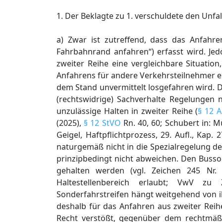
1. Der Beklagte zu 1. verschuldete den Unfall
a) Zwar ist zutreffend, dass das Anfahr
Fahrbahnrand anfahren“) erfasst wird. J
zweiter Reihe eine vergleichbare Situatio
Anfahrens für andere Verkehrsteilnehmer eh
dem Stand unvermittelt losgefahren wird. 
(rechtswidrige) Sachverhalte Regelungen 
unzulässige Halten in zweiter Reihe (
§ 12 A
(2025),
§ 12 StVO
Rn. 40, 60; Schubert in: 
Geigel, Haftpflichtprozess, 29. Aufl., Kap
naturgemäß nicht in die Spezialregelung d
prinzipbedingt nicht abweichen. Den Busson
gehalten werden (vgl. Zeichen 245 Nr.
Haltestellenbereich erlaubt; VwV zu 
Sonderfahrstreifen hängt weitgehend von ih
deshalb für das Anfahren aus zweiter Reihe
Recht verstößt, gegenüber dem rechtmäßi