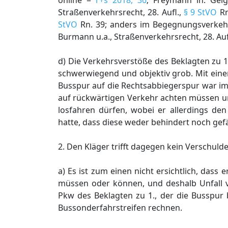
online =
r+s 2018, 36
; Freymann in: Geig
Straßenverkehrsrecht, 28. Aufl.,
§ 9 StVO
Rn
StVO
Rn. 39; anders im Begegnungsverkehr
Burmann u.a., Straßenverkehrsrecht, 28. Auf
d) Die Verkehrsverstöße des Beklagten zu 1
schwerwiegend und objektiv grob. Mit eine
Busspur auf die Rechtsabbiegerspur war im 
auf rückwärtigen Verkehr achten müssen un
losfahren dürfen, wobei er allerdings de
hatte, dass diese weder behindert noch ge
2. Den Kläger trifft dagegen kein Verschulde
a) Es ist zum einen nicht ersichtlich, dass
müssen oder können, und deshalb Unfall 
Pkw des Beklagten zu 1., der die Busspur 
Bussonderfahrstreifen rechnen.