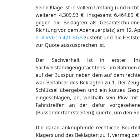
Seine Klage ist in vollem Umfang (und nich
weiteren 4.309,93 €, insgesamt 6.464,89 
gegen die Beklagten als Gesamtschuldne
Richtung vor dem Adenauerplatz) am 12. A
S. 4 VVG
;
§ 421 BGB
zusteht und die Festste
zur Quote auszusprechen ist.
Der Sachverhalt ist in erster Ins
Sachverständigengutachtens – im Rahmen d
auf der Busspur neben dem auf dem rechte
war Beifahrer des Beklagten zu 1. Der Zeu
Schlüssel übergeben und ein kurzes Gesprä
eingeschlagen, an, weshalb sein Pkw mi
Fahrstreifen an der dafür vorgesehenen
[Bussonderfahrstreifen]) querte, um den Re
Die daran anknüpfende rechtliche Beurteil
Klägers und des Beklagten zu 1. vermag der 