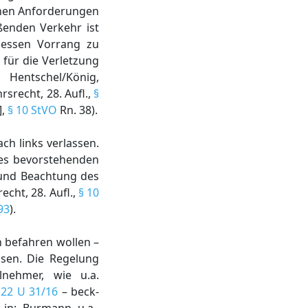
ichen Anforderungen
eßenden Verkehr ist
 dessen Vorrang zu
 für die Verletzung
 Hentschel/König,
srecht, 28. Aufl.,
§
],
§ 10 StVO
Rn. 38).
ch links verlassen.
 des bevorstehenden
t und Beachtung des
cht, 28. Aufl.,
§ 10
93
).
in befahren wollen –
ssen. Die Regelung
ilnehmer, wie u.a.
–
22 U 31/16
– beck-