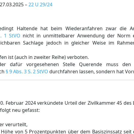
 27.03.2025 –
22 U 29/24
sbedingt Haltende hat beim Wiederanfahren zwar die 
S. 1 StVO
nicht in unmittelbarer Anwendung der Norm e
ichbaren Sachlage jedoch in gleicher Weise im Rahme
en ist (auch in zweiter Reihe) verboten.
der dafür vorgesehenen Stelle Querende muss den 
ach
§ 9 Abs. 3 S. 2 StVO
durchfahren lassen, sondern hat Vor
0. Februar 2024 verkündete Urteil der Zivilkammer 45 des 
folgt neu gefasst:
 verurteilt,
in Höhe von 5 Prozentpunkten über dem Basiszinssatz sei