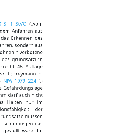
0 S. 1 StVO
(„vom
 dem Anfahren aus
n das Erkennen des
fahren, sondern aus
 ohnehin verbotene
 das grundsätzlich
srecht, 48. Auflage
87 ff.; Freymann in:
–
NJW 1979, 224
f.)
ie Gefährdungslage
ihm darf auch nicht
das Halten nur im
onsfähigkeit der
e Grundsätze müssen
hin schon gegen das
gestellt wäre. Im