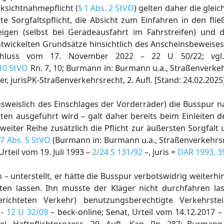
ksichtnahmepflicht (
§ 1 Abs. 2 StVO
) gelten daher die gle
e Sorgfaltspflicht, die Absicht zum Einfahren in den fli
eigen (selbst bei Geradeausfahrt im Fahrstreifen) und
twickelten Grundsätze hinsichtlich des Anscheinsbeweises
eschluss vom 17. November 2022 – 22 U 50/22; vgl.
 10 StVO
Rn. 7, 10; Burmann in: Burmann u.a., Straßenverkehr
r, jurisPK-Straßenverkehrsrecht, 2. Aufl. [Stand: 24.02.2025
usweislich des Einschlages der Vorderräder) die Busspur na
nten ausgeführt wird – galt daher bereits beim Einleiten
eiter Reihe zusätzlich die Pflicht zur äußersten Sorgfal
 7 Abs. 5 StVO
(Burmann in: Burmann u.a., Straßenverkehrsre
Urteil vom 19. Juli 1993 –
2/24 S 131/92
–, juris =
DAR 1993, 3
h – unterstellt, er hätte die Busspur verbotswidrig weiterh
ten lassen. Ihn musste der Kläger nicht durchfahren la
gerichteten Verkehr) benutzungsberechtigte Verkehrste
 -
12 U 32/09
– beck-online; Senat, Urteil vom 14.12.2017 