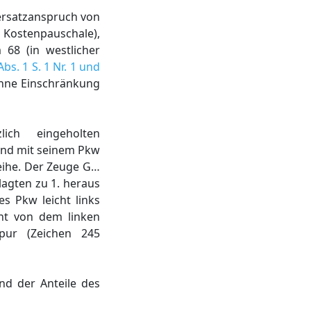
nersatzanspruch von
 Kostenpauschale),
68 (in westlicher
Abs. 1 S. 1 Nr. 1 und
 ohne Einschränkung
ich eingeholten
and mit seinem Pkw
eihe. Der Zeuge G…
lagten zu 1. heraus
s Pkw leicht links
nt von dem linken
spur (Zeichen 245
nd der Anteile des