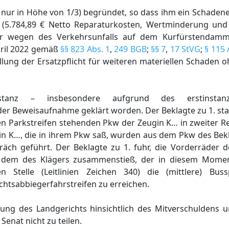
t nur in Höhe von 1/3) begründet, so dass ihm ein Schade
€ (5.784,89 € Netto Reparaturkosten, Wertminderung und
r wegen des Verkehrsunfalls auf dem Kurfürstendamm 
pril 2022 gemäß
§§ 823 Abs. 1
,
249 BGB
;
§§ 7
,
17 StVG
;
§ 115 
llung der Ersatzpflicht für weiteren materiellen Schaden
tanz – insbesondere aufgrund des erstinstanzl
er Beweisaufnahme geklärt worden. Der Beklagte zu 1. st
n Parkstreifen stehenden Pkw der Zeugin K… in zweiter R
gin K…, die in ihrem Pkw saß, wurden aus dem Pkw des Bek
ch geführt. Der Beklagte zu 1. fuhr, die Vorderräder de
t dem des Klägers zusammenstieß, der in diesem Mome
 Stelle (Leitlinien Zeichen 340) die (mittlere) Bus
chtsabbiegerfahrstreifen zu erreichen.
ung des Landgerichts hinsichtlich des Mitverschuldens u
Senat nicht zu teilen.