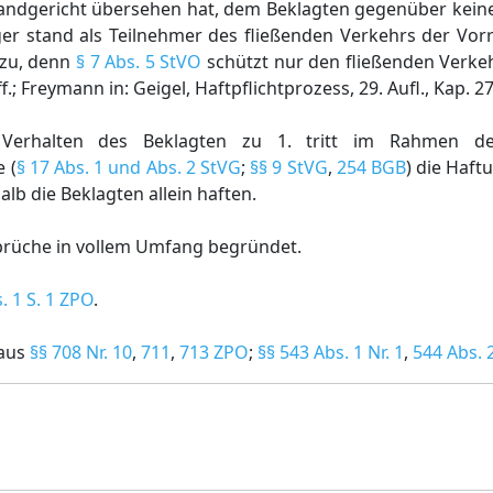
Landgericht übersehen hat, dem Beklagten gegenüber keine
r stand als Teilnehmer des fließenden Verkehrs der Vor
 zu, denn
§ 7 Abs. 5 StVO
schützt nur den fließenden Verkeh
 ff.; Freymann in: Geigel, Haftpflichtprozess, 29. Aufl., Kap. 27
n Verhalten des Beklagten zu 1. tritt im Rahmen 
 (
§ 17 Abs. 1 und Abs. 2 StVG
;
§§ 9 StVG
,
254 BGB
) die Haft
lb die Beklagten allein haften.
rüche in vollem Umfang begründet.
. 1 S. 1 ZPO
.
 aus
§§ 708 Nr. 10
,
711
,
713 ZPO
;
§§ 543 Abs. 1 Nr. 1
,
544 Abs. 