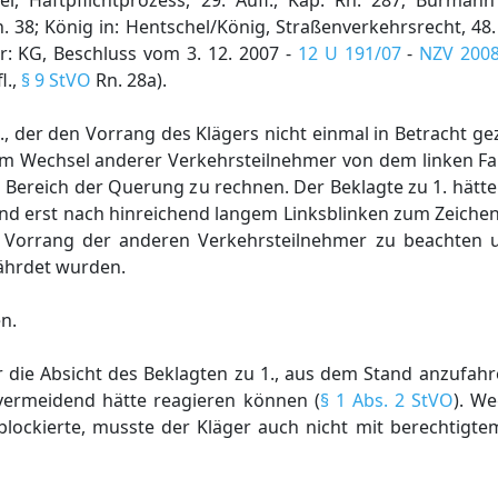
el, Haftpflichtprozess, 29. Aufl., Kap. Rn. 287; Burmann
. 38; König in: Hentschel/König, Straßenverkehrsrecht, 48.
: KG, Beschluss vom 3. 12. 2007 -
12 U 191/07
-
NZV 2008
l.,
§ 9 StVO
Rn. 28a).
., der den Vorrang des Klägers nicht einmal in Betracht g
m Wechsel anderer Verkehrsteilnehmer von dem linken Fah
Bereich der Querung zu rechnen. Der Beklagte zu 1. hätte
d erst nach hinreichend langem Linksblinken zum Zeichen
n Vorrang der anderen Verkehrsteilnehmer zu beachten u
fährdet wurden.
n.
 er die Absicht des Beklagten zu 1., aus dem Stand anzufah
vermeidend hätte reagieren können (
§ 1 Abs. 2 StVO
). W
blockierte, musste der Kläger auch nicht mit berechtigt