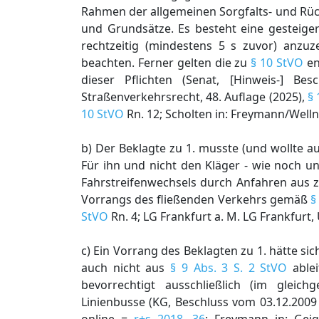
Rahmen der allgemeinen Sorgfalts- und Rüc
und Grundsätze. Es besteht eine gesteigert
rechtzeitig (mindestens 5 s zuvor) anzuz
beachten. Ferner gelten die zu
§ 10 StVO
en
dieser Pflichten (Senat, [Hinweis-] B
Straßenverkehrsrecht, 48. Auflage (2025),
§
10 StVO
Rn. 12; Scholten in: Freymann/Wellne
b) Der Beklagte zu 1. musste (und wollte a
Für ihn und nicht den Kläger - wie noch u
Fahrstreifenwechsels durch Anfahren aus zw
Vorrangs des fließenden Verkehrs gemäß
§
StVO
Rn. 4; LG Frankfurt a. M. LG Frankfurt, 
c) Ein Vorrang des Beklagten zu 1. hätte sic
auch nicht aus
§ 9 Abs. 3 S. 2 StVO
ablei
bevorrechtigt ausschließlich (im gleich
Linienbusse (KG, Beschluss vom 03.12.2009