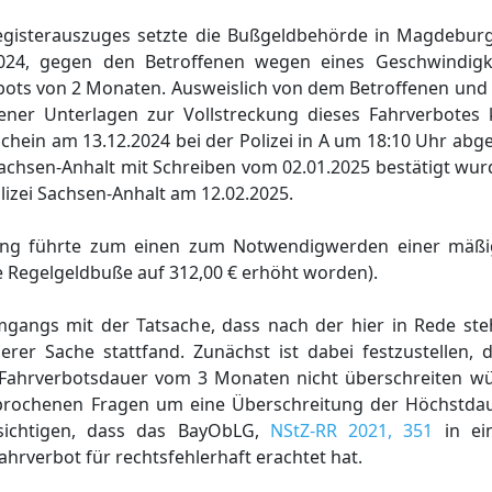
egisterauszuges setzte die Bußgeldbehörde in Magdebur
2024, gegen den Betroffenen wegen eines Geschwindigke
rbots von 2 Monaten. Ausweislich von dem Betroffenen und
ener Unterlagen zur Vollstreckung dieses Fahrverbotes k
chein am 13.12.2024 bei der Polizei in A um 18:10 Uhr ab
Sachsen-Anhalt mit Schreiben vom 02.01.2025 bestätigt wurd
izei Sachsen-Anhalt am 12.02.2025.
agung führte zum einen zum Notwendigwerden einer mäß
 Regelgeldbuße auf 312,00 € erhöht worden).
mgangs mit der Tatsache, dass nach der hier in Rede ste
rer Sache stattfand. Zunächst ist dabei festzustellen, 
Fahrverbotsdauer vom 3 Monaten nicht überschreiten wü
rochenen Fragen um eine Überschreitung der Höchstda
cksichtigen, dass das BayObLG,
NStZ-RR 2021, 351
in ei
hrverbot für rechtsfehlerhaft erachtet hat.