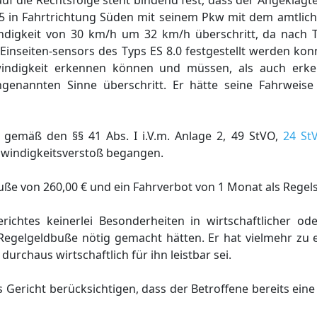
 die Rechtsfolge steht bindend fest, dass der Angeklagt
95 in Fahrtrichtung Süden mit seinem Pkw mit dem amtlic
ndigkeit von 30 km/h um 32 km/h überschritt, da nach 
Einseiten-sensors des Typs ES 8.0 festgestellt werden kon
hwindigkeit erkennen können und müssen, als auch er
ngenannten Sinne überschritt. Er hätte seine Fahrweis
gemäß den §§ 41 Abs. I i.V.m. Anlage 2, 49 StVO,
24 St
chwindigkeitsverstoß begangen.
buße von 260,00 € und ein Fahrverbot von 1 Monat als Regels
ichtes keinerlei Besonderheiten in wirtschaftlicher ode
Regelgeldbuße nötig gemacht hätten. Er hat vielmehr zu
rchaus wirtschaftlich für ihn leistbar sei.
ericht berücksichtigen, dass der Betroffene bereits eine