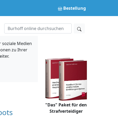
Bestellung
 soziale Medien
ionen zu Ihrer
iter.
"Das" Paket für den
bots
Strafverteidiger