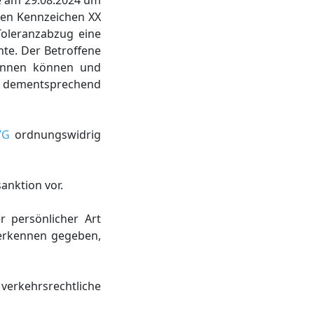
e am 29.08.2024 um
hen Kennzeichen XX
Toleranzabzug eine
nte. Der Betroffene
kennen können und
e dementsprechend
VG
ordnungswidrig
anktion vor.
r persönlicher Art
 erkennen gegeben,
 verkehrsrechtliche