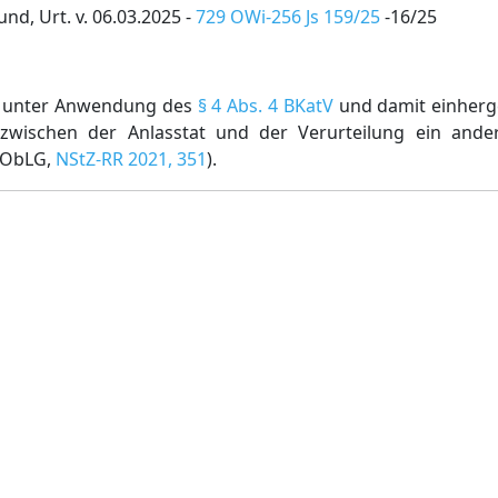
d, Urt. v. 06.03.2025 -
729 OWi-256 Js 159/25
-16/25
ls unter Anwendung des
§ 4 Abs. 4 BKatV
und damit einher
wischen der Anlasstat und der Verurteilung ein ande
ayObLG,
NStZ-RR 2021, 351
).