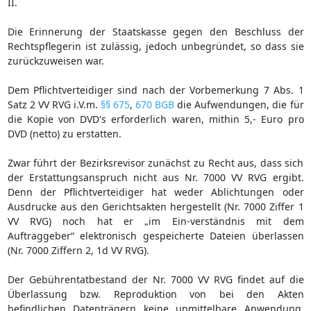
II.
Die Erinnerung der Staatskasse gegen den Beschluss der
Rechtspflegerin ist zulässig, jedoch unbegründet, so dass sie
zurückzuweisen war.
Dem Pflichtverteidiger sind nach der Vorbemerkung 7 Abs. 1
Satz 2 VV RVG i.V.m.
§§ 675
,
670 BGB
die Aufwendungen, die für
die Kopie von DVD's erforderlich waren, mithin 5,- Euro pro
DVD (netto) zu erstatten.
Zwar führt der Bezirksrevisor zunächst zu Recht aus, dass sich
der Erstattungsanspruch nicht aus Nr. 7000 VV RVG ergibt.
Denn der Pflichtverteidiger hat weder Ablichtungen oder
Ausdrucke aus den Gerichtsakten hergestellt (Nr. 7000 Ziffer 1
VV RVG) noch hat er „im Ein-verständnis mit dem
Auftraggeber“ elektronisch gespeicherte Dateien überlassen
(Nr. 7000 Ziffern 2, 1d VV RVG).
Der Gebührentatbestand der Nr. 7000 VV RVG findet auf die
Überlassung bzw. Reproduktion von bei den Akten
befindlichen Datenträgern keine unmittelbare Anwendung.