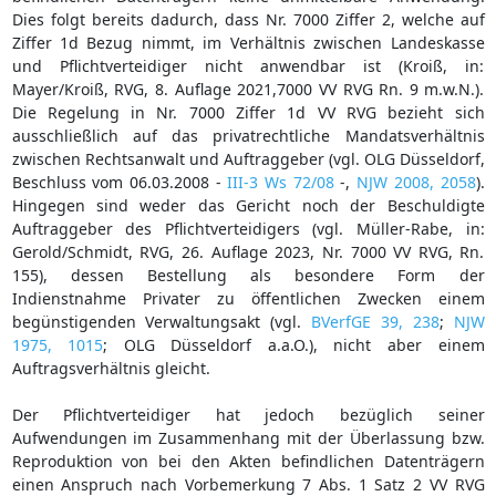
Dies folgt bereits dadurch, dass Nr. 7000 Ziffer 2, welche auf
Ziffer 1d Bezug nimmt, im Verhältnis zwischen Landeskasse
und Pflichtverteidiger nicht anwendbar ist (Kroiß, in:
Mayer/Kroiß, RVG, 8. Auflage 2021,7000 VV RVG Rn. 9 m.w.N.).
Die Regelung in Nr. 7000 Ziffer 1d VV RVG bezieht sich
ausschließlich auf das privatrechtliche Mandatsverhältnis
zwischen Rechtsanwalt und Auftraggeber (vgl. OLG Düsseldorf,
Beschluss vom 06.03.2008 -
III-3 Ws 72/08
-,
NJW 2008, 2058
).
Hingegen sind weder das Gericht noch der Beschuldigte
Auftraggeber des Pflichtverteidigers (vgl. Müller-Rabe, in:
Gerold/Schmidt, RVG, 26. Auflage 2023, Nr. 7000 VV RVG, Rn.
155), dessen Bestellung als besondere Form der
Indienstnahme Privater zu öffentlichen Zwecken einem
begünstigenden Verwaltungsakt (vgl.
BVerfGE 39, 238
;
NJW
1975, 1015
; OLG Düsseldorf a.a.O.), nicht aber einem
Auftragsverhältnis gleicht.
Der Pflichtverteidiger hat jedoch bezüglich seiner
Aufwendungen im Zusammenhang mit der Überlassung bzw.
Reproduktion von bei den Akten befindlichen Datenträgern
einen Anspruch nach Vorbemerkung 7 Abs. 1 Satz 2 VV RVG