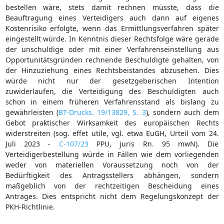
bestellen wäre, stets damit rechnen müsste, dass die
Beauftragung eines Verteidigers auch dann auf eigenes
Kostenrisiko erfolgte, wenn das Ermittlungsverfahren später
eingestellt würde. In Kenntnis dieser Rechtsfolge wäre gerade
der unschuldige oder mit einer Verfahrenseinstellung aus
Opportunitätsgründen rechnende Beschuldigte gehalten, von
der Hinzuziehung eines Rechtsbeistandes abzusehen. Dies
würde nicht nur der gesetzgeberischen Intention
zuwiderlaufen, die Verteidigung des Beschuldigten auch
schon in einem früheren Verfahrensstand als bislang zu
gewährleisten (
BT-Drucks. 19/13829, S. 3
), sondern auch dem
Gebot praktischer Wirksamkeit des europäischen Rechts
widerstreiten (sog. effet utile, vgl. etwa EuGH, Urteil vom 24.
Juli 2023 -
C-107/23
PPU, juris Rn. 95 mwN). Die
Verteidigerbestellung würde in Fällen wie dem vorliegenden
weder von materiellen Voraussetzung noch von der
Bedürftigkeit des Antragsstellers abhängen, sondern
maßgeblich von der rechtzeitigen Bescheidung eines
Antrages. Dies entspricht nicht dem Regelungskonzept der
PKH-Richtlinie.