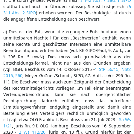
1. Die sofortige Beschwerde ist nach
§ 142 Abs. 7 Satz 1 StPO
statthaft und auch im Übrigen zulässig. Sie ist fristgerecht (
§
311 Abs. 2 StPO
) erhoben worden. Der Beschuldigte ist durch
die angegriffene Entscheidung auch beschwert.
a) Dies ist der Fall, wenn die ergangene Entscheidung einen
unmittelbaren Nachteil für den „Beschwerten" enthält, wenn
seine Rechte und geschützten Interessen eine unmittelbare
Beeinträchtigung erlitten haben (vgl. KK-StPO/Paul, 9. Aufl., vor
§ 296 Rn. 5 mwN). Dies muss sich grundsätzlich aus der
Entscheidungs-formel, nicht nur aus den Gründen ergeben
(vgl. BGH, Beschluss vom 14. Oktober 2015 -
1 StR 56/15
,
NStZ
2016, 560
; Meyer-Goßner/Schmitt, StPO, 67. Aufl., § Vor 296 Rn.
11). Die Beschwer muss auch zum Zeitpunkt der Entscheidung
des Rechtsmittelgerichts vorliegen. Im Fall einer beantragten
Verteidigerbeiordnung kann sie nach obergerichtlicher
Rechtsprechung dadurch entfallen, dass das betroffene
Ermittlungsverfahren endgültig eingestellt und damit eine
Bestellung eines Verteidigers rechtlich unmöglich geworden
ist (vgl. etwa OLG Frankfurt, Beschluss vom 21. Juli 2023 -
5a Ws
1/21
, juris Rn. 9 f; OLG Hamburg, Beschluss vom 16. September
2020 -
2 Ws 112/20
, juris Rn. 13 ff.). Grund hierfür ist der