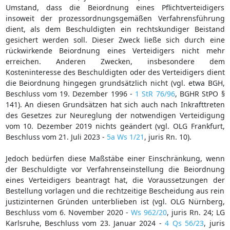
Umstand, dass die Beiordnung eines Pflichtverteidigers
insoweit der prozessordnungsgemäßen Verfahrensführung
dient, als dem Beschuldigten ein rechtskundiger Beistand
gesichert werden soll. Dieser Zweck ließe sich durch eine
rückwirkende Beiordnung eines Verteidigers nicht mehr
erreichen. Anderen Zwecken, insbesondere dem
Kosteninteresse des Beschuldigten oder des Verteidigers dient
die Beiordnung hingegen grundsätzlich nicht (vgl. etwa BGH,
Beschluss vom 19. Dezember 1996 -
1 StR 76/96
, BGHR StPO §
141). An diesen Grundsätzen hat sich auch nach Inkrafttreten
des Gesetzes zur Neureglung der notwendigen Verteidigung
vom 10. Dezember 2019 nichts geändert (vgl. OLG Frankfurt,
Beschluss vom 21. Juli 2023 -
5a Ws 1/21
, juris Rn. 10).
Jedoch bedürfen diese Maßstäbe einer Einschränkung, wenn
der Beschuldigte vor Verfahrenseinstellung die Beiordnung
eines Verteidigers beantragt hat, die Voraussetzungen der
Bestellung vorlagen und die rechtzeitige Bescheidung aus rein
justizinternen Gründen unterblieben ist (vgl. OLG Nürnberg,
Beschluss vom 6. November 2020 -
Ws 962/20
, juris Rn. 24; LG
Karlsruhe, Beschluss vom 23. Januar 2024 -
4 Qs 56/23
, juris