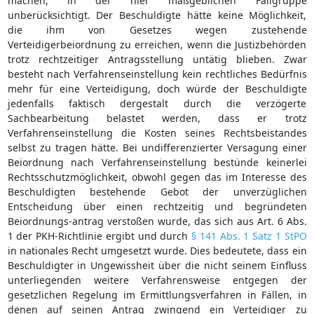
machen, in der hier maßgeblichen Fallgruppe
unberücksichtigt. Der Beschuldigte hätte keine Möglichkeit,
die ihm von Gesetzes wegen zustehende
Verteidigerbeiordnung zu erreichen, wenn die Justizbehörden
trotz rechtzeitiger Antragsstellung untätig blieben. Zwar
besteht nach Verfahrenseinstellung kein rechtliches Bedürfnis
mehr für eine Verteidigung, doch würde der Beschuldigte
jedenfalls faktisch dergestalt durch die verzögerte
Sachbearbeitung belastet werden, dass er trotz
Verfahrenseinstellung die Kosten seines Rechtsbeistandes
selbst zu tragen hätte. Bei undifferenzierter Versagung einer
Beiordnung nach Verfahrenseinstellung bestünde keinerlei
Rechtsschutzmöglichkeit, obwohl gegen das im Interesse des
Beschuldigten bestehende Gebot der unverzüglichen
Entscheidung über einen rechtzeitig und begründeten
Beiordnungs-antrag verstoßen wurde, das sich aus Art. 6 Abs.
1 der PKH-Richtlinie ergibt und durch
§ 141 Abs. 1 Satz 1 StPO
in nationales Recht umgesetzt wurde. Dies bedeutete, dass ein
Beschuldigter in Ungewissheit über die nicht seinem Einfluss
unterliegenden weitere Verfahrensweise entgegen der
gesetzlichen Regelung im Ermittlungsverfahren in Fällen, in
denen auf seinen Antrag zwingend ein Verteidiger zu