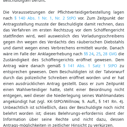
Beschuldigten beruht.
Die Voraussetzungen der Pflichtverteidigerbestellung lagen
nach
§ 140 Abs. 1 Nr. 1, Nr. 2 StPO
vor. Zum Zeitpunkt der
Antragsstellung musste der Beschuldigte damit rechnen, dass
das Verfahren im ersten Rechtszug vor dem Schöffengericht
stattfinden wird, weil ausweislich des Vorladungsschreibens
gegen ihn wegen des Verdachts des räuberischen Diebstahls
und damit wegen eines Verbrechens ermittelt wurde. Danach
wäre im Falle der Anklageerhebung nach
§§ 24
,
25
,
28 GVG
die
Zuständigkeit des Schöffengerichts eröffnet gewesen. Dem
Antrag wäre danach gemäß
§ 141 Abs. 1 Satz 1 StPO
zu
entsprechen gewesen. Dem Beschuldigten ist der Tatvorwurf
durch das polizeiliche Schreiben eröffnet worden und er hat
einen ausdrücklichen Antrag gestellt. Dass er zum Zeitpunkt
einen Wahlverteidiger hatte, steht einer Beiordnung nicht
entgegen, weil dieser die Niederlegung seines Wahlmandates
angekündigt hat (vgl. KK-StPO/Willnow, 9. Aufl., § 141 Rn. 4).
Unbeachtlich ist schließlich, dass der Beschuldigte noch nicht
belehrt worden ist; dieses Belehrungs-erfordernis dient der
Information über seine Rechte und nicht dazu, dessen
Antrags-möglichkeiten in zeitlicher Hinsicht zu verkürzen.