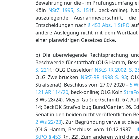
Bewährung nur die - im Prüfungsumfang ei
Köln
NStZ 1995, S. 151
f., beck-online). N
auszulegende Ausnahmevorschrift, die
Entscheidungen nach
§ 453 Abs. 1 StPO
auf
andere Auslegung nicht mit dem Wortlaut 
einer planwidrigen Gesetzeslücke.
b) Die überwiegende Rechtsprechung und 
Beschwerde für statthaft (OLG Hamm, Besc
S. 221
f.; OLG Düsseldorf
NStZ-RR 2002, S. 2
OLG Zweibrücken
NStZ-RR 1998 S. 93
; OL
Strafsenat), Beschluss vom 27.07.2020 –
5 W
121 AR 114/20
, beck-online; OLG Köln
StraFo
3 Ws 28/24); Meyer Goßner/Schmitt, 67. Aufl
14; BeckOK Strafvollzug Bund/Ganter, 26. Ed
Senat in den beiden nicht veröffentlichen 
2 Ws 22/23
). Zur Begründung verweist dies
(OLG Hamm, Beschluss vom 10.12.1987 -
StPO § 453
Rn. 22). Zum anderen wird darau