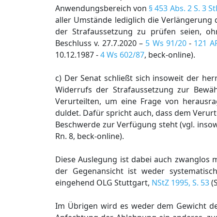
Anwendungsbereich von
§ 453 Abs. 2 S. 3 S
aller Umstände lediglich die Verlängerung
der Strafaussetzung zu prüfen seien, oh
Beschluss v. 27.7.2020 –
5 Ws 91/20
-
121 A
10.12.1987 -
4 Ws 602/87
, beck-online).
c) Der Senat schließt sich insoweit der h
Widerrufs der Strafaussetzung zur Bewähr
Verurteilten, um eine Frage von heraus
duldet. Dafür spricht auch, dass dem Verurte
Beschwerde zur Verfügung steht (vgl. inso
Rn. 8, beck-online).
Diese Auslegung ist dabei auch zwanglos 
der Gegenansicht ist weder systematisc
eingehend OLG Stuttgart,
NStZ 1995, S. 53
(S
Im Übrigen wird es weder dem Gewicht de