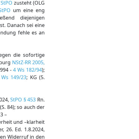
1 StPO
zusteht (OLG
 StPO
um eine eng
eßend diejenigen
st. Danach sei eine
endung fehle es an
gen die sofortige
mburg
NStZ-RR 2005,
1994 -
4 Ws 182/94
);
 Ws 149/23
; KG (5.
2024,
StPO § 453
Rn.
S. 84); so auch der
3 –
rheit und –klarheit
, 26. Ed. 1.8.2024,
en Widerruf in den