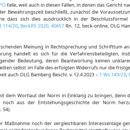
tPO
falle, weil auch in diesen Fällen, in denen das Gericht 
 der Bewährungszeit beschließt, zunächst die Voraussetzu
ne dass sich dies ausdrücklich in der Beschlussformel
R 114/20
,
BeckRS 2020, 40657
Rn. 12, beck-online, OLG H
errschenden Meinung in Rechtsprechung und Schrifttum an.
ung handelt es sich für die Verfahrensbeteiligten, in
ragender Bedeutung, deren Beantwortung keinen unklar
ilten selbst im Falle des erfolgten Widerrufs nur die frist
weit auch OLG Bamberg Beschl. v. 12.4.2023 –
1 Ws 149/23
,
mit dem Wortlaut der Norm in Einklang zu bringen, denn 
h noch aus der Entstehungsgeschichte der Norm herzule
. 54).
r Maßnahme noch der vergleichbaren Interessenlage ger