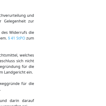
achverurteilung und
r Gelegenheit zur
 des Widerrufs die
 gem.
§ 41 StPO
zum
htsmittel, welches
eschluss sich nicht
Begründung für die
m Landgericht ein.
eweggründe für die
.
 und darin darauf