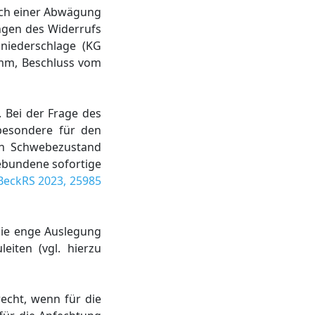
nach einer Abwägung
ngen des Widerrufs
 niederschlage (KG
amm, Beschluss vom
 Bei der Frage des
sbesondere für den
en Schwebezustand
gebundene sofortige
BeckRS 2023, 25985
die enge Auslegung
iten (vgl. hierzu
echt, wenn für die