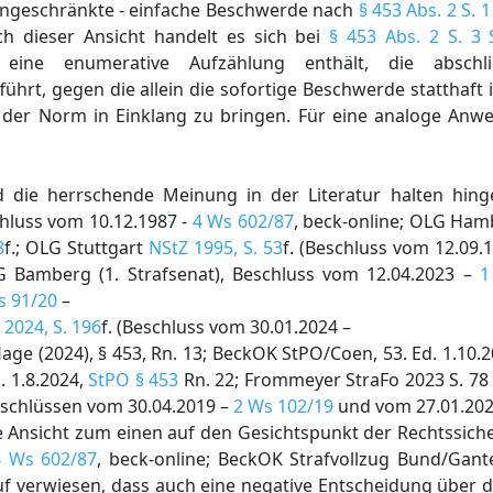
ngeschränkte - einfache Beschwerde nach
§ 453 Abs. 2 S. 
ach dieser Ansicht handelt es sich bei
§ 453 Abs. 2 S. 3
 eine enumerative Aufzählung enthält, die abschli
führt, gegen die allein die sofortige Beschwerde statthaft i
der Norm in Einklang zu bringen. Für eine analoge Anw
die herrschende Meinung in der Literatur halten hinge
hluss vom 10.12.1987 -
4 Ws 602/87
, beck-online; OLG Ha
8
f.; OLG Stuttgart
NStZ 1995, S. 53
f. (Beschluss vom 12.09.
G Bamberg (1. Strafsenat), Beschluss vom 12.04.2023 –
1
s 91/20
–
 2024, S. 196
f. (Beschluss vom 30.01.2024 –
age (2024), § 453, Rn. 13; BeckOK StPO/Coen, 53. Ed. 1.10.
. 1.8.2024,
StPO § 453
Rn. 22; Frommeyer StraFo 2023 S. 78 (
Beschlüssen vom 30.04.2019 –
2 Ws 102/19
und vom 27.01.202
e Ansicht zum einen auf den Gesichtspunkt der Rechtssiche
4 Ws 602/87
, beck-online; BeckOK Strafvollzug Bund/Ganter
f verwiesen, dass auch eine negative Entscheidung über d