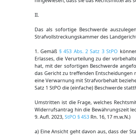
hingewiesen, dass sie das Rechtsmittel als 
II.
Das als sofortige Beschwerde auszulegen
Strafvollstreckungskammer des Landgerichts
1. Gemäß
§ 453 Abs. 2 Satz 3 StPO
können 
Erlasses, die Verurteilung zu der vorbehal
hat, mit der sofortigen Beschwerde angefo
das Gericht zu treffenden Entscheidungen
eine Verwarnung mit Strafvorbehalt bezie
Satz 1 StPO die (einfache) Beschwerde statth
Umstritten ist die Frage, welches Rechtsmit
Widerrufsantrag hin die Bewährungszeit le
9. Aufl. 2023,
StPO § 453
Rn. 16, 17 m.w.N.)
a) Eine Ansicht geht davon aus, dass der S