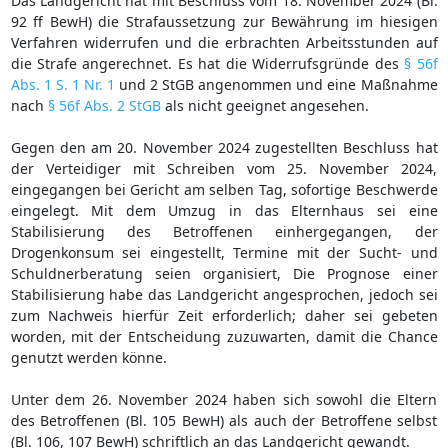
Das Landgericht hat mit Beschluss vom 18. November 2024 (Bl.
92 ff BewH) die Strafaussetzung zur Bewährung im hiesigen
Verfahren widerrufen und die erbrachten Arbeitsstunden auf
die Strafe angerechnet. Es hat die Widerrufsgründe des
§ 56f
Abs. 1 S. 1 Nr. 1
und 2 StGB angenommen und eine Maßnahme
nach
§ 56f Abs. 2 StGB
als nicht geeignet angesehen.
Gegen den am 20. November 2024 zugestellten Beschluss hat
der Verteidiger mit Schreiben vom 25. November 2024,
eingegangen bei Gericht am selben Tag, sofortige Beschwerde
eingelegt. Mit dem Umzug in das Elternhaus sei eine
Stabilisierung des Betroffenen einhergegangen, der
Drogenkonsum sei eingestellt, Termine mit der Sucht- und
Schuldnerberatung seien organisiert, Die Prognose einer
Stabilisierung habe das Landgericht angesprochen, jedoch sei
zum Nachweis hierfür Zeit erforderlich; daher sei gebeten
worden, mit der Entscheidung zuzuwarten, damit die Chance
genutzt werden könne.
Unter dem 26. November 2024 haben sich sowohl die Eltern
des Betroffenen (Bl. 105 BewH) als auch der Betroffene selbst
(Bl. 106, 107 BewH) schriftlich an das Landgericht gewandt.