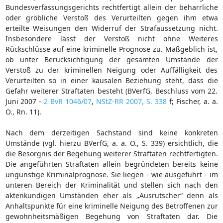
Bundesverfassungsgerichts rechtfertigt allein der beharrliche
oder gröbliche Verstoß des Verurteilten gegen ihm etwa
erteilte Weisungen den Widerruf der Strafaussetzung nicht.
Insbesondere lässt der Verstoß nicht ohne Weiteres
Rückschlüsse auf eine kriminelle Prognose zu. Maßgeblich ist,
ob unter Berücksichtigung der gesamten Umstände der
Verstoß zu der kriminellen Neigung oder Auffälligkeit des
Verurteilten so in einer kausalen Beziehung steht, dass die
Gefahr weiterer Straftaten besteht (BVerfG, Beschluss vom 22.
Juni 2007 -
2 BvR 1046/07
,
NStZ-RR 2007, S. 338
f; Fischer, a. a.
O., Rn. 11).
Nach dem derzeitigen Sachstand sind keine konkreten
Umstände (vgl. hierzu BVerfG, a. a. O., S. 339) ersichtlich, die
die Besorgnis der Begehung weiterer Straftaten rechtfertigten.
Die angeführten Straftaten allein begründeten bereits keine
ungünstige Kriminalprognose. Sie liegen - wie ausgeführt - im
unteren Bereich der Kriminalität und stellen sich nach den
aktenkundigen Umständen eher als „Ausrutscher“ denn als
Anhaltspunkte für eine kriminelle Neigung des Betroffenen zur
gewohnheitsmäßigen Begehung von Straftaten dar. Die