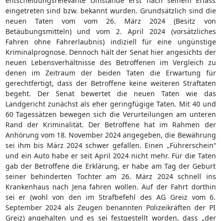
entscheidungsrelevante Umstände erst nach seinem Erlass
eingetreten sind bzw. bekannt wurden. Grundsätzlich sind die
neuen Taten vom vom 26. März 2024 (Besitz von
Betäubungsmitteln) und vom 2. April 2024 (vorsätzliches
Fahren ohne Fahrerlaubnis) indiziell für eine ungünstige
Kriminalprognose. Dennoch hält der Senat hier angesichts der
neuen Lebensverhältnisse des Betroffenen im Vergleich zu
denen im Zeitraum der beiden Taten die Erwartung für
gerechtfertigt, dass der Betroffene keine weiteren Straftaten
begeht. Der Senat bewertet die neuen Taten wie das
Landgericht zunächst als eher geringfügige Taten. Mit 40 und
60 Tagessätzen bewegen sich die Verurteilungen am unteren
Rand der Kriminalität. Der Betroffene hat im Rahmen der
Anhörung vom 18. November 2024 angegeben, die Bewährung
sei ihm bis März 2024 schwer gefallen. Einen „Führerschein“
und ein Auto habe er seit April 2024 nicht mehr. Für die Taten
gab der Betroffene die Erklärung, er habe am Tag der Geburt
seiner behinderten Tochter am 26. März 2024 schnell ins
Krankenhaus nach Jena fahren wollen. Auf der Fahrt dorthin
sei er (wohl von den im Strafbefehl des AG Greiz vom 6.
September 2024 als Zeugen benannten Polizeikräften der PI
Greiz) angehalten und es sei festgestellt worden, dass „der