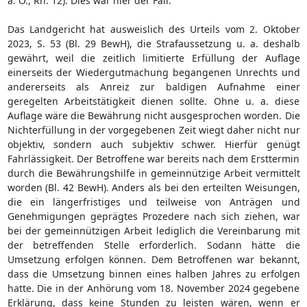
a. O., Rn. 12). Dies war hier der Fall.
Das Landgericht hat ausweislich des Urteils vom 2. Oktober
2023, S. 53 (Bl. 29 BewH), die Strafaussetzung u. a. deshalb
gewährt, weil die zeitlich limitierte Erfüllung der Auflage
einerseits der Wiedergutmachung begangenen Unrechts und
andererseits als Anreiz zur baldigen Aufnahme einer
geregelten Arbeitstätigkeit dienen sollte. Ohne u. a. diese
Auflage wäre die Bewährung nicht ausgesprochen worden. Die
Nichterfüllung in der vorgegebenen Zeit wiegt daher nicht nur
objektiv, sondern auch subjektiv schwer. Hierfür genügt
Fahrlässigkeit. Der Betroffene war bereits nach dem Ersttermin
durch die Bewährungshilfe in gemeinnützige Arbeit vermittelt
worden (Bl. 42 BewH). Anders als bei den erteilten Weisungen,
die ein längerfristiges und teilweise von Anträgen und
Genehmigungen geprägtes Prozedere nach sich ziehen, war
bei der gemeinnützigen Arbeit lediglich die Vereinbarung mit
der betreffenden Stelle erforderlich. Sodann hätte die
Umsetzung erfolgen können. Dem Betroffenen war bekannt,
dass die Umsetzung binnen eines halben Jahres zu erfolgen
hatte. Die in der Anhörung vom 18. November 2024 gegebene
Erklärung, dass keine Stunden zu leisten wären, wenn er