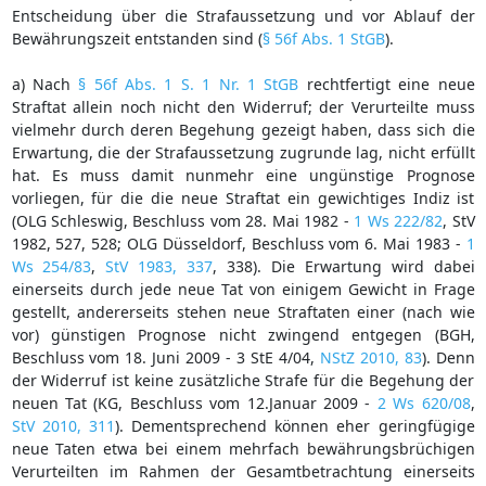
Entscheidung über die Strafaussetzung und vor Ablauf der
Bewährungszeit entstanden sind (
§ 56f Abs. 1 StGB
).
a) Nach
§ 56f Abs. 1 S. 1 Nr. 1 StGB
rechtfertigt eine neue
Straftat allein noch nicht den Widerruf; der Verurteilte muss
vielmehr durch deren Begehung gezeigt haben, dass sich die
Erwartung, die der Strafaussetzung zugrunde lag, nicht erfüllt
hat. Es muss damit nunmehr eine ungünstige Prognose
vorliegen, für die die neue Straftat ein gewichtiges Indiz ist
(OLG Schleswig, Beschluss vom 28. Mai 1982 -
1 Ws 222/82
, StV
1982, 527, 528; OLG Düsseldorf, Beschluss vom 6. Mai 1983 -
1
Ws 254/83
,
StV 1983, 337
, 338). Die Erwartung wird dabei
einerseits durch jede neue Tat von einigem Gewicht in Frage
gestellt, andererseits stehen neue Straftaten einer (nach wie
vor) günstigen Prognose nicht zwingend entgegen (BGH,
Beschluss vom 18. Juni 2009 - 3 StE 4/04,
NStZ 2010, 83
). Denn
der Widerruf ist keine zusätzliche Strafe für die Begehung der
neuen Tat (KG, Beschluss vom 12.Januar 2009 -
2 Ws 620/08
,
StV 2010, 311
). Dementsprechend können eher geringfügige
neue Taten etwa bei einem mehrfach bewährungsbrüchigen
Verurteilten im Rahmen der Gesamtbetrachtung einerseits