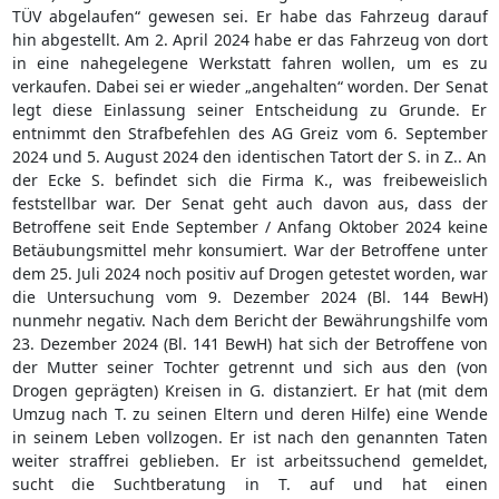
TÜV abgelaufen“ gewesen sei. Er habe das Fahrzeug darauf
hin abgestellt. Am 2. April 2024 habe er das Fahrzeug von dort
in eine nahegelegene Werkstatt fahren wollen, um es zu
verkaufen. Dabei sei er wieder „angehalten“ worden. Der Senat
legt diese Einlassung seiner Entscheidung zu Grunde. Er
entnimmt den Strafbefehlen des AG Greiz vom 6. September
2024 und 5. August 2024 den identischen Tatort der S. in Z.. An
der Ecke S. befindet sich die Firma K., was freibeweislich
feststellbar war. Der Senat geht auch davon aus, dass der
Betroffene seit Ende September / Anfang Oktober 2024 keine
Betäubungsmittel mehr konsumiert. War der Betroffene unter
dem 25. Juli 2024 noch positiv auf Drogen getestet worden, war
die Untersuchung vom 9. Dezember 2024 (Bl. 144 BewH)
nunmehr negativ. Nach dem Bericht der Bewährungshilfe vom
23. Dezember 2024 (Bl. 141 BewH) hat sich der Betroffene von
der Mutter seiner Tochter getrennt und sich aus den (von
Drogen geprägten) Kreisen in G. distanziert. Er hat (mit dem
Umzug nach T. zu seinen Eltern und deren Hilfe) eine Wende
in seinem Leben vollzogen. Er ist nach den genannten Taten
weiter straffrei geblieben. Er ist arbeitssuchend gemeldet,
sucht die Suchtberatung in T. auf und hat einen