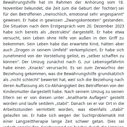
Bewährungshilfe hat im Rahmen der Anhörung vom 18.
November bekundet, die Zeit (um die Geburt der Tochter) sei
für den Betroffenen „menschlich, emotional sehr angespannt“
gewesen. Er habe in gewissen „Zwangskontexten“ gestanden.
Die Situation nach dem Erstgespräch vom 20. Dezember 2023
habe sich bereits als „destruktiv“ dargestellt. Er habe etwa
versucht, sein Leben ohne Hilfe von außen in den Griff zu
bekommen. Sein Leben habe das erwartete Kind, hätten aber
auch „Drogen in seinem Umfeld“ verkompliziert. Er habe sich
zunehmend von der Vorstellung gelöst, es „selber schaffen zu
können“. Der Umzug zunächst nach G. zur Lebensgefährtin
habe einen „Knacks“ verursacht. Es sei zum Zerwürfnis der
Beziehung gekommen, was die Bewährungshilfe grundsätzlich
als „nicht schlecht“ bewertet hat, weil sich die Beziehung nach
deren Auffassung als Co-Abhängigkeit des Betroffenen von der
Kindesmutter dargestellt habe. Nach seinem Umzug zu seinen
Eltern sei er von diesen unter „knallharte Auflagen“ gestellt
worden und laufe seitdem „stabil“. Danach sei er vor Ort in die
Arbeitsstunden vermittelt worden, was ebenfalls „stabil“
gelaufen sei. Er habe sich wegen der Suchtproblematik mit
einer Langzeittherapie lange Zeit schwer getan. Dies sei