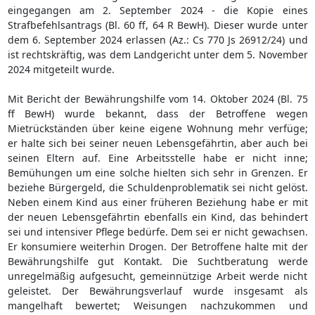
eingegangen am 2. September 2024 - die Kopie eines
Strafbefehlsantrags (Bl. 60 ff, 64 R BewH). Dieser wurde unter
dem 6. September 2024 erlassen (Az.: Cs 770 Js 26912/24) und
ist rechtskräftig, was dem Landgericht unter dem 5. November
2024 mitgeteilt wurde.
Mit Bericht der Bewährungshilfe vom 14. Oktober 2024 (Bl. 75
ff BewH) wurde bekannt, dass der Betroffene wegen
Mietrückständen über keine eigene Wohnung mehr verfüge;
er halte sich bei seiner neuen Lebensgefährtin, aber auch bei
seinen Eltern auf. Eine Arbeitsstelle habe er nicht inne;
Bemühungen um eine solche hielten sich sehr in Grenzen. Er
beziehe Bürgergeld, die Schuldenproblematik sei nicht gelöst.
Neben einem Kind aus einer früheren Beziehung habe er mit
der neuen Lebensgefährtin ebenfalls ein Kind, das behindert
sei und intensiver Pflege bedürfe. Dem sei er nicht gewachsen.
Er konsumiere weiterhin Drogen. Der Betroffene halte mit der
Bewährungshilfe gut Kontakt. Die Suchtberatung werde
unregelmäßig aufgesucht, gemeinnützige Arbeit werde nicht
geleistet. Der Bewährungsverlauf wurde insgesamt als
mangelhaft bewertet; Weisungen nachzukommen und