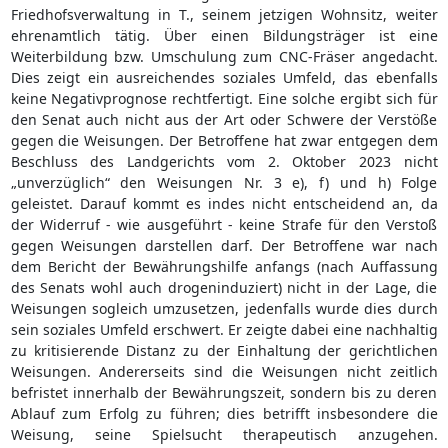
Friedhofsverwaltung in T., seinem jetzigen Wohnsitz, weiter
ehrenamtlich tätig. Über einen Bildungsträger ist eine
Weiterbildung bzw. Umschulung zum CNC-Fräser angedacht.
Dies zeigt ein ausreichendes soziales Umfeld, das ebenfalls
keine Negativprognose rechtfertigt. Eine solche ergibt sich für
den Senat auch nicht aus der Art oder Schwere der Verstöße
gegen die Weisungen. Der Betroffene hat zwar entgegen dem
Beschluss des Landgerichts vom 2. Oktober 2023 nicht
„unverzüglich“ den Weisungen Nr. 3 e), f) und h) Folge
geleistet. Darauf kommt es indes nicht entscheidend an, da
der Widerruf - wie ausgeführt - keine Strafe für den Verstoß
gegen Weisungen darstellen darf. Der Betroffene war nach
dem Bericht der Bewährungshilfe anfangs (nach Auffassung
des Senats wohl auch drogeninduziert) nicht in der Lage, die
Weisungen sogleich umzusetzen, jedenfalls wurde dies durch
sein soziales Umfeld erschwert. Er zeigte dabei eine nachhaltig
zu kritisierende Distanz zu der Einhaltung der gerichtlichen
Weisungen. Andererseits sind die Weisungen nicht zeitlich
befristet innerhalb der Bewährungszeit, sondern bis zu deren
Ablauf zum Erfolg zu führen; dies betrifft insbesondere die
Weisung, seine Spielsucht therapeutisch anzugehen.