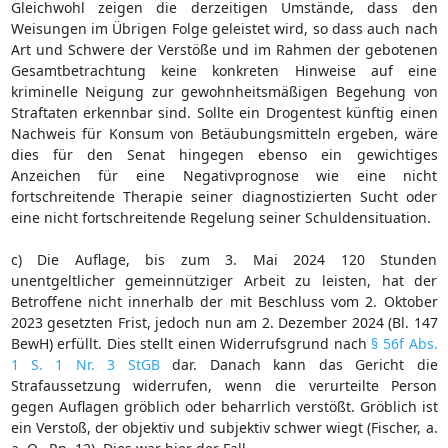
Gleichwohl zeigen die derzeitigen Umstände, dass den
Weisungen im Übrigen Folge geleistet wird, so dass auch nach
Art und Schwere der Verstöße und im Rahmen der gebotenen
Gesamtbetrachtung keine konkreten Hinweise auf eine
kriminelle Neigung zur gewohnheitsmäßigen Begehung von
Straftaten erkennbar sind. Sollte ein Drogentest künftig einen
Nachweis für Konsum von Betäubungsmitteln ergeben, wäre
dies für den Senat hingegen ebenso ein gewichtiges
Anzeichen für eine Negativprognose wie eine nicht
fortschreitende Therapie seiner diagnostizierten Sucht oder
eine nicht fortschreitende Regelung seiner Schuldensituation.
c) Die Auflage, bis zum 3. Mai 2024 120 Stunden
unentgeltlicher gemeinnütziger Arbeit zu leisten, hat der
Betroffene nicht innerhalb der mit Beschluss vom 2. Oktober
2023 gesetzten Frist, jedoch nun am 2. Dezember 2024 (Bl. 147
BewH) erfüllt. Dies stellt einen Widerrufsgrund nach
§ 56f Abs.
1 S. 1 Nr. 3 StGB
dar. Danach kann das Gericht die
Strafaussetzung widerrufen, wenn die verurteilte Person
gegen Auflagen gröblich oder beharrlich verstößt. Gröblich ist
ein Verstoß, der objektiv und subjektiv schwer wiegt (Fischer, a.