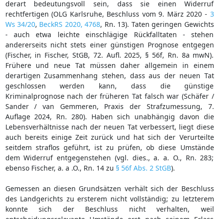
derart bedeutungsvoll sein, dass sie einen Widerruf
rechtfertigen (OLG Karlsruhe, Beschluss vom 9. März 2020 -
3
Ws 34/20
,
BeckRS 2020, 4768
, Rn. 13). Taten geringen Gewichts
- auch etwa leichte einschlägige Rückfalltaten - stehen
andererseits nicht stets einer günstigen Prognose entgegen
(Fischer, in Fischer, StGB, 72. Aufl. 2025, § 56f, Rn. 8a mwN).
Frühere und neue Tat müssen daher allgemein in einem
derartigen Zusammenhang stehen, dass aus der neuen Tat
geschlossen werden kann, dass die günstige
Kriminalprognose nach der früheren Tat falsch war (Schäfer /
Sander / van Gemmeren, Praxis der Strafzumessung, 7.
Auflage 2024, Rn. 280). Haben sich unabhängig davon die
Lebensverhältnisse nach der neuen Tat verbessert, liegt diese
auch bereits einige Zeit zurück und hat sich der Verurteilte
seitdem straflos geführt, ist zu prüfen, ob diese Umstände
dem Widerruf entgegenstehen (vgl. dies., a. a. O., Rn. 283;
ebenso Fischer, a. a .O., Rn. 14 zu
§ 56f Abs. 2 StGB
).
Gemessen an diesen Grundsätzen verhält sich der Beschluss
des Landgerichts zu ersterem nicht vollständig; zu letzterem
konnte sich der Beschluss nicht verhalten, weil