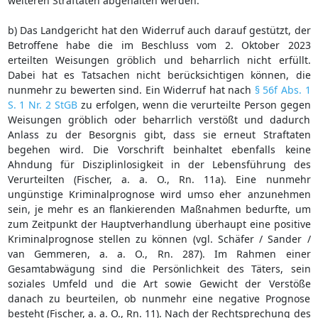
weiteren Straftaten abgehalten werden.
b) Das Landgericht hat den Widerruf auch darauf gestützt, der
Betroffene habe die im Beschluss vom 2. Oktober 2023
erteilten Weisungen gröblich und beharrlich nicht erfüllt.
Dabei hat es Tatsachen nicht berücksichtigen können, die
nunmehr zu bewerten sind. Ein Widerruf hat nach
§ 56f Abs. 1
S. 1 Nr. 2 StGB
zu erfolgen, wenn die verurteilte Person gegen
Weisungen gröblich oder beharrlich verstößt und dadurch
Anlass zu der Besorgnis gibt, dass sie erneut Straftaten
begehen wird. Die Vorschrift beinhaltet ebenfalls keine
Ahndung für Disziplinlosigkeit in der Lebensführung des
Verurteilten (Fischer, a. a. O., Rn. 11a). Eine nunmehr
ungünstige Kriminalprognose wird umso eher anzunehmen
sein, je mehr es an flankierenden Maßnahmen bedurfte, um
zum Zeitpunkt der Hauptverhandlung überhaupt eine positive
Kriminalprognose stellen zu können (vgl. Schäfer / Sander /
van Gemmeren, a. a. O., Rn. 287). Im Rahmen einer
Gesamtabwägung sind die Persönlichkeit des Täters, sein
soziales Umfeld und die Art sowie Gewicht der Verstöße
danach zu beurteilen, ob nunmehr eine negative Prognose
besteht (Fischer, a. a. O., Rn. 11). Nach der Rechtsprechung des