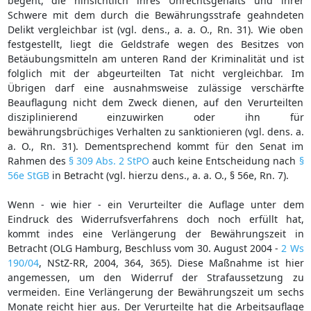
begeht, die hinsichtlich ihres Unrechtsgehalts und ihrer
Schwere mit dem durch die Bewährungsstrafe geahndeten
Delikt vergleichbar ist (vgl. dens., a. a. O., Rn. 31). Wie oben
festgestellt, liegt die Geldstrafe wegen des Besitzes von
Betäubungsmitteln am unteren Rand der Kriminalität und ist
folglich mit der abgeurteilten Tat nicht vergleichbar. Im
Übrigen darf eine ausnahmsweise zulässige verschärfte
Beauflagung nicht dem Zweck dienen, auf den Verurteilten
disziplinierend einzuwirken oder ihn für
bewährungsbrüchiges Verhalten zu sanktionieren (vgl. dens. a.
a. O., Rn. 31). Dementsprechend kommt für den Senat im
Rahmen des
§ 309 Abs. 2 StPO
auch keine Entscheidung nach
§
56e StGB
in Betracht (vgl. hierzu dens., a. a. O., § 56e, Rn. 7).
Wenn - wie hier - ein Verurteilter die Auflage unter dem
Eindruck des Widerrufsverfahrens doch noch erfüllt hat,
kommt indes eine Verlängerung der Bewährungszeit in
Betracht (OLG Hamburg, Beschluss vom 30. August 2004 -
2 Ws
190/04
, NStZ-RR, 2004, 364, 365). Diese Maßnahme ist hier
angemessen, um den Widerruf der Strafaussetzung zu
vermeiden. Eine Verlängerung der Bewährungszeit um sechs
Monate reicht hier aus. Der Verurteilte hat die Arbeitsauflage