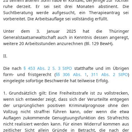
Zu seinem älteren Sohn habe er Kontakt; derjenige zur Tochter
ruhe derzeit. Er sei seit drei Monaten abstinent. Die
Suchtberatung werde aufgesucht, ein Therapieantrag sei
vorbereitet. Die Arbeitsauflage sei vollständig erfüllt.
Unter dem 3. Januar 2025 hat die Thüringer
Generalstaatsanwaltschaft auch in Kenntnis dessen angeregt,
weitere 20 Arbeitsstunden anzurechnen (Bl. 129 BewH).
II.
Die nach
§ 453 Abs. 2 S. 3 StPO
statthafte und im Übrigen
form- und fristgerecht (
§§ 306 Abs. 1
,
311 Abs. 2 StPO
)
eingelegte sofortige Beschwerde hat teilweise Erfolg.
1. Grundsätzlich gilt: Eine Freiheitsstrafe ist zu vollstrecken,
wenn sich entweder zeigt, dass sich der Verurteilte entgegen
der ursprünglichen positiven Kriminalprognose ohne den
Vollzug nicht straffrei führen kann, oder wenn die etwa
Auflagen zukommende Genugtuungsfunktion des Strafrechts
nicht realisiert werden kann. Für einen Widerruf kommen aus
zeitlicher Sicht allein Gründe in Betracht, die nach der