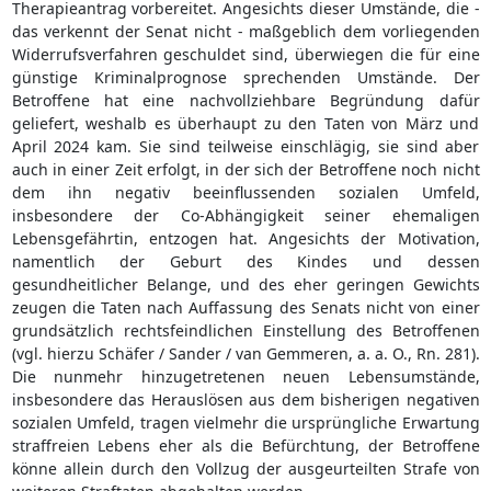
Therapieantrag vorbereitet. Angesichts dieser Umstände, die -
das verkennt der Senat nicht - maßgeblich dem vorliegenden
Widerrufsverfahren geschuldet sind, überwiegen die für eine
günstige Kriminalprognose sprechenden Umstände. Der
Betroffene hat eine nachvollziehbare Begründung dafür
geliefert, weshalb es überhaupt zu den Taten von März und
April 2024 kam. Sie sind teilweise einschlägig, sie sind aber
auch in einer Zeit erfolgt, in der sich der Betroffene noch nicht
dem ihn negativ beeinflussenden sozialen Umfeld,
insbesondere der Co-Abhängigkeit seiner ehemaligen
Lebensgefährtin, entzogen hat. Angesichts der Motivation,
namentlich der Geburt des Kindes und dessen
gesundheitlicher Belange, und des eher geringen Gewichts
zeugen die Taten nach Auffassung des Senats nicht von einer
grundsätzlich rechtsfeindlichen Einstellung des Betroffenen
(vgl. hierzu Schäfer / Sander / van Gemmeren, a. a. O., Rn. 281).
Die nunmehr hinzugetretenen neuen Lebensumstände,
insbesondere das Herauslösen aus dem bisherigen negativen
sozialen Umfeld, tragen vielmehr die ursprüngliche Erwartung
straffreien Lebens eher als die Befürchtung, der Betroffene
könne allein durch den Vollzug der ausgeurteilten Strafe von