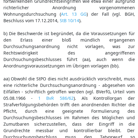
fortwirkenden Grundrechtseingriffen wie etwa einer aufgrund
richterlicher Anordnung vorgenommenen
Wohnungsdurchsuchung (
Art. 13 GG
) der Fall (vgl. BGH,
Beschluss vom 17.12.2014,
StB 10/14
).
b) Die Beschwerde ist begründet, da die Voraussetzungen für
den Erlass einer bloß mündlich ergangenen
Durchsuchungsanordnung nicht vorlagen, was zur
Rechtswidrigkeit des angegriffenen
Durchsuchungsbeschlusses führt (aa), auch wenn die
Anordnungsvoraussetzungen im Übrigen vorlagen (bb).
aa) Obwohl die StPO dies nicht ausdrücklich vorschreibt, muss
eine richterliche Durchsuchungsanordnung - abgesehen von
Eilfällen - schriftlich getroffen werden (vgl. BVerfG, Urteil vom
05.08.1966 -
1 BvR 586/62
). Als Kontrollorgan der
Strafverfolgungsbehörden trifft den anordnenden Richter die
Pflicht, durch eine geeignete Formulierung des
Durchsuchungsbeschlusses im Rahmen des Möglichen und
Zumutbaren sicherzustellen, dass der Eingriff in die
Grundrechte messbar und kontrollierbar bleibt. Der
Durchsuchungsbeschluss muss den Tatvorwurf so